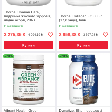
Thorne, Ovarian Care,
підтримка жіночого здоров'я,
Thorne, Collagen Fit, 506 г
ягідне асорті, 236 г
(17,8 унції), Київ
(8,32 унції), Київ
В наявності
В наявності
3 275,35
2 958,38
₴
₴
4 094,19 ₴
3 697,98 ₴
Купити
Купити
–20%
–20%
Vibrant Health, Green
Dymatize, Elite, порошок зі