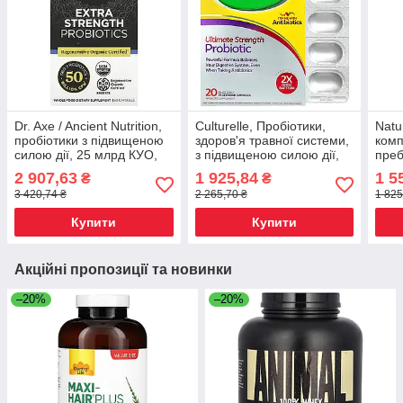
Dr. Axe / Ancient Nutrition,
Culturelle, Пробіотики,
Natu
пробіотики з підвищеною
здоров'я травної системи,
комп
силою дії, 25 млрд КУО,
з підвищеною силою дії,
преб
60 капсул, Київ
20 вегетаріанських капсул
підв
2 907,63
1 925,84
1 5
₴
₴
для, Київ
міль
3 420,74 ₴
2 265,70 ₴
1 825
Купити
Купити
Акційні пропозиції та новинки
–20%
–20%