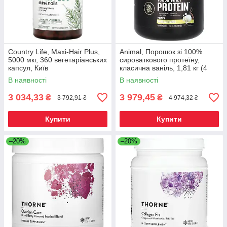
Country Life, Maxi-Hair Plus,
Animal, Порошок зі 100%
5000 мкг, 360 вегетаріанських
сироваткового протеїну,
капсул, Київ
класична ваніль, 1,81 кг (4
фунти), Київ
В наявності
В наявності
3 034,33
3 979,45
₴
₴
3 792,91 ₴
4 974,32 ₴
Купити
Купити
–20%
–20%