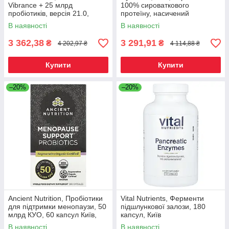
Vibrance + 25 млрд
100% сироваткового
пробіотиків, версія 21.0,
протеїну, насичений
шоколад і кокос, 350 г (12,35
шоколад, 907 г (2 фунти),
В наявності
В наявності
унції), Київ
Київ
3 362,38
3 291,91
₴
₴
4 202,97 ₴
4 114,88 ₴
Купити
Купити
–20%
–20%
Ancient Nutrition, Пробіотики
Vital Nutrients, Ферменти
для підтримки менопаузи, 50
підшлункової залози, 180
млрд КУО, 60 капсул Київ,
капсул, Київ
Київ
В наявності
В наявності