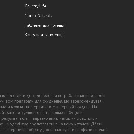
Country Life
Nordic Naturals
Таблетки для потенції
Капсули для потенції
чно підходити до задоволення потреб. Тільки перевірені
ідомі всім препарати для схуднення, що зарекомендували
ьтати можна спостерігати вже в перший тиждень. На
 найкраще розуміються на тонкощах побудови
ні результати стали виразно виявлятися, ми розширили
асні моделі вже представлені в нашому каталозі. Дбати
: для завершення образу достатньо купити парфуми і почати