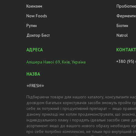
Коензим
Пробіотик
Now Foods
Ферменти 
Рутин
Біотин
Доктор Бест
Natrol
+380 (95)
Алішера Навої 69, Київ, Україна
⭐FRESH⭐
Підбираючи товари для нашого каталогу, консультанти нас
досвідом багатьох користувачів засоби зможуть пройти су
себе як потужний і продуктивний препарат — якщо правил
даному прикладі ми хотіли продемонструвати, що знаємо,
індивідуального плану і порадять ідеальні засоби саме для
асортимент: якщо до вашого нового образу необхідно купи
про себе потрібно комплексно, не тільки про внутрішній с