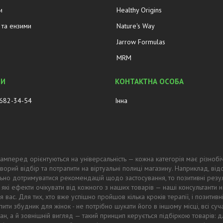
и
Healthy Origins
та ензими
Nature's Way
Jarrow Formulas
MRM
 682-34-54
Інна
амперед орієнтуються на універсальність — кожна категорія має різнобі
ворий відбір та потрапити на віртуальні полиці магазину. Наприклад, в
ьно дотримуватися рекомендацій щодо застосування, то позитивні резул
 які ефекти очікувати від кожного з наших товарів — наші консультанти
 вас. Для тих, хто вже успішно пройшов кілька кроків терапії, і позитив
ти збудник для жінок - не потрібно шукати його в іншому місці, всі суч
тан, а й зовнішній вигляд — такий принцип керується підбіркою товарів