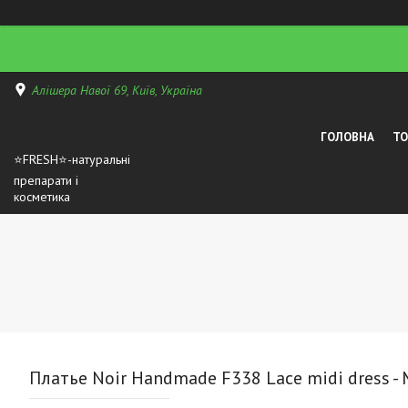
Алішера Навої 69, Київ, Україна
ГОЛОВНА
Т
⭐FRESH⭐-натуральні
препарати і
косметика
Платье Noir Handmade F338 Lace midi dress - 