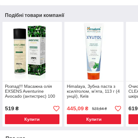
Подібні товари компанії
Розпад!!! Масажна олія
Himalaya, Зубна паста з
Очис
EXSENS Aventurine
ксилітолом, м'ята, 113 г (4
CLEA
Avocado (антистрес) 100
унції), Київ
шкір
мл (термін 12.2026)
анти
519
445,09
619
₴
₴
523,64 ₴
Купити
Купити