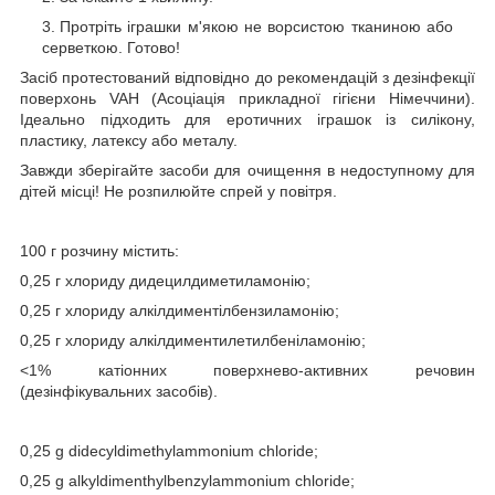
Протріть іграшки м'якою не ворсистою тканиною або
серветкою. Готово!
Засіб протестований відповідно до рекомендацій з дезінфекції
поверхонь VAH (Асоціація прикладної гігієни Німеччини).
Ідеально підходить для еротичних іграшок із силікону,
пластику, латексу або металу.
Завжди зберігайте засоби для очищення в недоступному для
дітей місці! Не розпилюйте спрей у повітря.
100 г розчину містить:
0,25 г хлориду дидецилдиметиламонію;
0,25 г хлориду алкілдиментілбензиламонію;
0,25 г хлориду алкілдиментилетилбеніламонію;
<1% катіонних поверхнево-активних речовин
(дезінфікувальних засобів).
0,25 g didecyldimethylammonium chloride;
0,25 g alkyldimenthylbenzylammonium chloride;