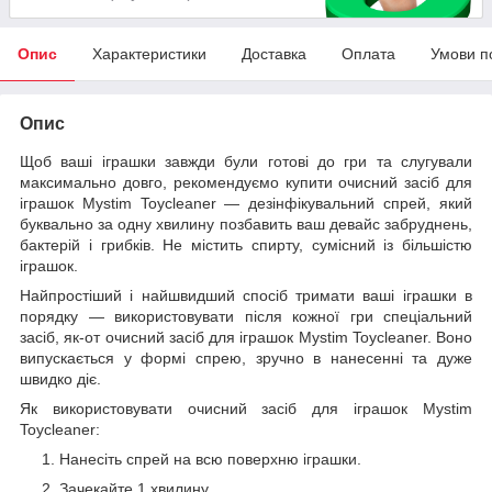
Опис
Характеристики
Доставка
Оплата
Умови п
Опис
Щоб ваші іграшки завжди були готові до гри та слугували
максимально довго, рекомендуємо купити очисний засіб для
іграшок Mystim Toycleaner — дезінфікувальний спрей, який
буквально за одну хвилину позбавить ваш девайс забруднень,
бактерій і грибків. Не містить спирту, сумісний із більшістю
іграшок.
Найпростіший і найшвидший спосіб тримати ваші іграшки в
порядку — використовувати після кожної гри спеціальний
засіб, як-от очисний засіб для іграшок Mystim Toycleaner. Воно
випускається у формі спрею, зручно в нанесенні та дуже
швидко діє.
Як використовувати очисний засіб для іграшок Mystim
Toycleaner:
Нанесіть спрей на всю поверхню іграшки.
Зачекайте 1 хвилину.