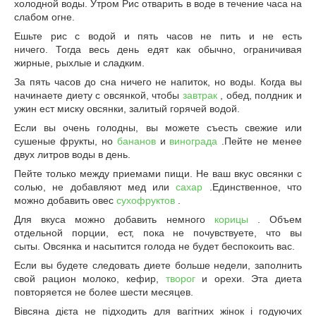
холодной воды. Утром Рис отварить в воде в течение часа на
слабом огне.
Ешьте рис с водой и пять часов не пить и не есть
ничего. Тогда весь день едят как обычно, ограничивая
жирные, рыхлые и сладким.
За пять часов до сна ничего не напиток, но воды. Когда вы
начинаете диету с овсянкой, чтобы
завтрак
, обед, полдник и
ужин ест миску овсянки, залитый горячей водой.
Если вы очень голодны, вы можете съесть свежие или
сушеные фрукты, но
бананов
и
винограда
.Пейте не менее
двух литров воды в день.
Пейте только между приемами пищи. Не ваш вкус овсянки с
солью, не добавляют мед или
сахар
.Единственное, что
можно добавить овес
сухофруктов
.
Для вкуса можно добавить немного
корицы
. Объем
отдельной порции, ест, пока не почувствуете, что вы
сыты. Овсянка и насытится голода не будет беспокоить вас.
Если вы будете следовать диете больше недели, заполнить
свой ​​рацион молоко, кефир,
творог
и орехи. Эта диета
повторяется не более шести месяцев.
Вівсяна дієта не підходить для вагітних жінок і годуючих