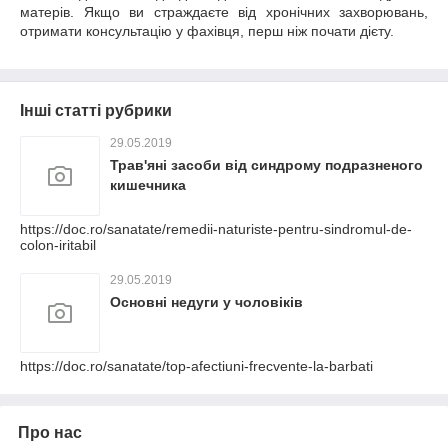
матерів. Якщо ви страждаєте від хронічних захворювань,
отримати консультацію у фахівця, перш ніж почати дієту.
Інші статті рубрики
29.05.2019
Трав'яні засоби від синдрому подразненого
кишечника
https://doc.ro/sanatate/remedii-naturiste-pentru-sindromul-de-
colon-iritabil
29.05.2019
Основні недуги у чоловіків
https://doc.ro/sanatate/top-afectiuni-frecvente-la-barbati
Про нас