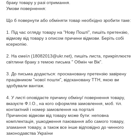
браку товару у разі отримання.

Умови повернення:

Що б повернути або обміняти товар необхідно зробити таке:

1. Під час огляду товару на "Нову Пошті", пишіть претензію, 
відмову від товару з описом причини відмови. Беріть собі 
ксеркопію.

2. На ємеїл (18082013@ukr.net), пишіть листа, прикріплюєте 
світлини браку з темою письма " Обмін чи Вік".

3. До письма додається: проскановану претензію завірену 
працівником "нової пошти", відскановану ТТН, якою ви 
здобували вантаж.

4. У листі оповідаєте причину обміну/ повернення товару, 
вказуєте Ф.І.О., на кого оформляв замовлення, моб. тіл. 
контактний і номер замовлення на порталі

Причиною відмови від товару може бути: неповна 
комплектація, ушкодження паковання або самого товару, 
зламання товару, а також все інше відповідно до чинного 
законодавства України