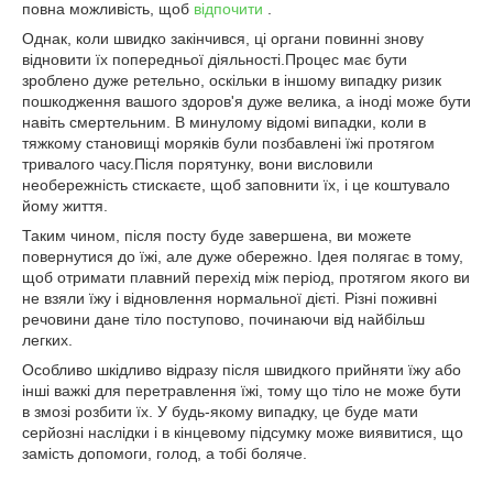
повна можливість, щоб
відпочити
.
Однак, коли швидко закінчився, ці органи повинні знову
відновити їх попередньої діяльності.Процес має бути
зроблено дуже ретельно, оскільки в іншому випадку ризик
пошкодження вашого здоров'я дуже велика, а іноді може бути
навіть смертельним. В минулому відомі випадки, коли в
тяжкому становищі моряків були позбавлені їжі протягом
тривалого часу.Після порятунку, вони висловили
необережність стискаєте, щоб заповнити їх, і це коштувало
йому життя.
Таким чином, після посту буде завершена, ви можете
повернутися до їжі, але дуже обережно. Ідея полягає в тому,
щоб отримати плавний перехід між період, протягом якого ви
не взяли їжу і відновлення нормальної дієті. Різні поживні
речовини дане тіло поступово, починаючи від найбільш
легких.
Особливо шкідливо відразу після швидкого прийняти їжу або
інші важкі для перетравлення їжі, тому що тіло не може бути
в змозі розбити їх. У будь-якому випадку, це буде мати
серйозні наслідки і в кінцевому підсумку може виявитися, що
замість допомоги, голод, а тобі боляче.