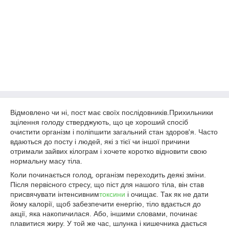
Відмовлено чи ні, пост має своїх послідовників.Прихильники
зцілення голоду стверджують, що це хороший спосіб
очистити організм і поліпшити загальний стан здоров'я. Часто
вдаються до посту і людей, які з тієї чи іншої причини
отримали зайвих кілограм і хочете коротко відновити свою
нормальну масу тіла.
Коли починається голод, організм переходить деякі зміни.
Після первісного стресу, що піст для нашого тіла, він став
присвячувати інтенсивним
токсини
і очищає. Так як не дати
йому калорії, щоб забезпечити енергію, тіло вдається до
акції, яка накопичилася. Або, іншими словами, починає
плавитися жиру. У той же час, шлунка і кишечника дається