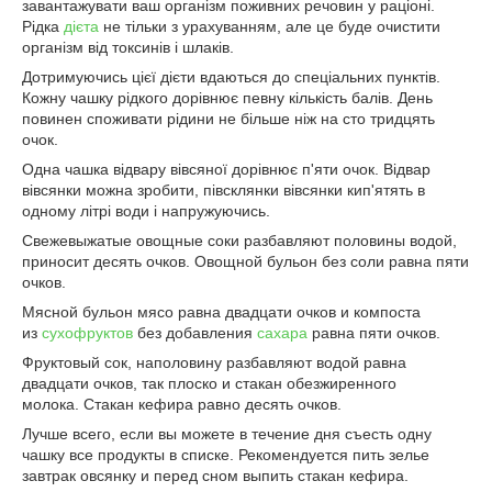
завантажувати ваш організм поживних речовин у раціоні.
Рідка
дієта
не тільки з урахуванням, але це буде очистити
організм від токсинів і шлаків.
Дотримуючись цієї дієти вдаються до спеціальних пунктів.
Кожну чашку рідкого дорівнює певну кількість балів. День
повинен споживати рідини не більше ніж на сто тридцять
очок.
Одна чашка відвару вівсяної дорівнює п'яти очок. Відвар
вівсянки можна зробити, півсклянки вівсянки кип'ятять в
одному літрі води і напружуючись.
Свежевыжатые овощные соки разбавляют половины водой,
приносит десять очков. Овощной бульон без соли равна пяти
очков.
Мясной бульон мясо равна двадцати очков и компоста
из
сухофруктов
без добавления
сахара
равна пяти очков.
Фруктовый сок, наполовину разбавляют водой равна
двадцати очков, так плоско и стакан обезжиренного
молока. Стакан кефира равно десять очков.
Лучше всего, если вы можете в течение дня съесть одну
чашку все продукты в списке. Рекомендуется пить зелье
завтрак овсянку и перед сном выпить стакан кефира.