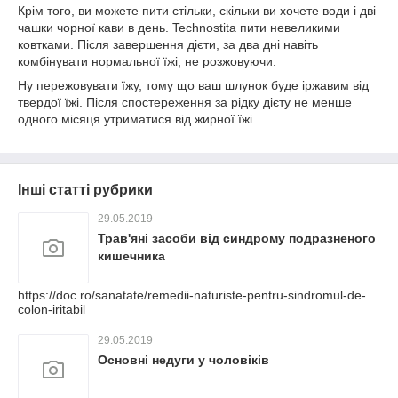
Крім того, ви можете пити стільки, скільки ви хочете води і дві
чашки чорної кави в день. Technostita пити невеликими
ковтками. Після завершення дієти, за два дні навіть
комбінувати нормальної їжі, не розжовуючи.
Ну пережовувати їжу, тому що ваш шлунок буде іржавим від
твердої їжі. Після спостереження за рідку дієту не менше
одного місяця утриматися від жирної їжі.
Інші статті рубрики
29.05.2019
Трав'яні засоби від синдрому подразненого
кишечника
https://doc.ro/sanatate/remedii-naturiste-pentru-sindromul-de-
colon-iritabil
29.05.2019
Основні недуги у чоловіків