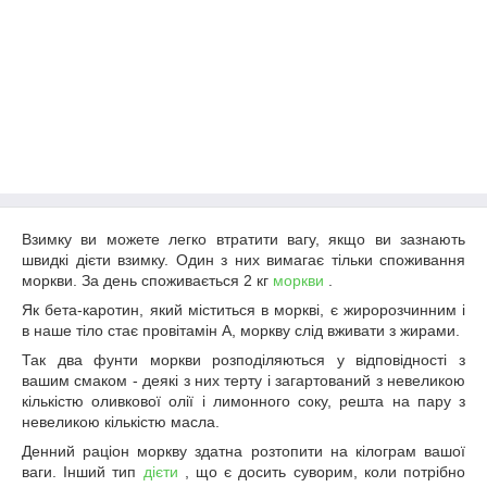
Взимку ви можете легко втратити вагу, якщо ви зазнають
швидкі дієти взимку. Один з них вимагає тільки споживання
моркви. За день споживається 2 кг
моркви
.
Як бета-каротин, який міститься в моркві, є жиророзчинним і
в наше тіло стає провітамін А, моркву слід вживати з жирами.
Так два фунти моркви розподіляються у відповідності з
вашим смаком - деякі з них терту і загартований з невеликою
кількістю оливкової олії і лимонного соку, решта на пару з
невеликою кількістю масла.
Денний раціон моркву здатна розтопити на кілограм вашої
ваги. Інший тип
дієти
, що є досить суворим, коли потрібно