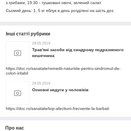
з грибами, 19:30 - тушковані овочі, зелений салат.
Сьомий день: 1, 5 кг яблук в день розділені на шість доз.
Інші статті рубрики
29.05.2019
Трав'яні засоби від синдрому подразненого
кишечника
https://doc.ro/sanatate/remedii-naturiste-pentru-sindromul-de-
colon-iritabil
29.05.2019
Основні недуги у чоловіків
https://doc.ro/sanatate/top-afectiuni-frecvente-la-barbati
Про нас