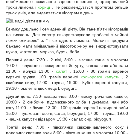
необмежене споживання вареною пшеницею, приправлений
трохи лимона і
кориці
. Не рекомендується протягом більше
трьох днів, але видаляється кілограм в день.
Взимку доцільно і семиденний дієту. Він тане п'яти кілограмів
на тиждень. Для салату використовували зроблені з чайної
ложки оливкової олії і сік одного лимона. Молочні продукти
бажано мати мінімальний відсоток жиру не використовувати
цукор, картопля, морква, буряк, боби.
Перший день: 7:30 - 2 ківі, 8:00 - вівсяна каша з молоком
10:00 - служіння знежиреного йогурту, чашка чаю або кави
11:00 - яблуко 13:00 -
салат
, 15:00 - 80 грамів вареної
курячої грудки, 100 грамів вареної
кольорової капусти
, 2
скибочки сиру, 17:00 - груша, 19:00 - Кубок вареної капусти,
19:30 - омлет із двох яєць bioyogurt.
Другий день: 7:30-помаранчеві 8:00 - миску гречаною кашею,
10:00 - 2 скибочки підсмаженого хліба з джемом, чай або
каву 11:00 - яблуко, 13:00 - 100 грамів вареної нежирної риби
15:00 - тушковані овочі, салат, bioyogurt, 17:00 - груша, 19:00
- чашка капусти відваром 19:30 - салат, сир, bioyogurt.
Третій день: 7:30 - півсклянки свіжовичавленого соку і
половину склянки води 8:00 - вівсяна каша з молоком 10:00 -