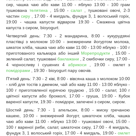
сир, чашка чаю або кави 11:00 - яблуко 13:00 - 100 грам
тушкована
телятина
, 15:00 -
салат
, тушковані овочі, 2-3
частин
сиру
, 17:00 - 4 мигдаль, фундук 3, 1 волоський горіх,
19:00 - чашка капусти відваром 19:30 - Смажена цвітна
капуста з сиром, bioyogurt.
Четвертий день: 7:30 - 2 мандарина, 8:00 - кукурудзяні
пластівці з молоком 10:00 - знежиреним йогуртом молока,
шматок хліба, чашка чаю або кави 11:00 - 13:00 яблуко - 100 г
приготованого кальмара або інший
Морепродукти
, 15:00 -
зелений салат, тушковані
баклажани
, 2 скибочки сиру, 17:00 -
4 чорносливу і сушених 4
абрикоси
, 19:00 - омлет з
помідорами
, 19:30 - bioyogurt пару овочів.
П'ятий день: 7:30 - 2 ківі, 8:00 - вівсяна каша з молоком 10:00
- хліб для тостів з джемом, чай або каву 11:00 - 13:00 яблуко -
100 г приготовленої курячою грудкою , 15:00 - салат, 100 г
цвітної капусти або брокколі, 17:00 - груша, 19:00 - Кубок
вареної капусти, 19:30 - помідори, запечені з сиром, сиром.
Шостий день: 7:30 - 1 апельсин, 8:00 - миску гречаною
кашею, 10:00 - знежирений йогурт, шматочок хліба, чашка
чаю або кави 11:00 - яблуко 13:00 - тушковані овочі, 15:00 -
100 г вареної риби, салат, шматочок сиру, 17:00 - 4 мигдаль,
фундук 3, 1 волоський горіх, 17:00 - 4 мигдаль, 19:00 -
омлет