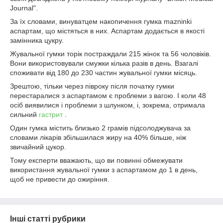
Journal".
За їх словами, винуватцем накопичення гумка mazninki
аспартам, що містяться в них. Аспартам додається в якості
замінника цукру.
Жувальної гумки торік постраждали 215 жінок та 56 чоловіків.
Вони використовували смужки кілька разів в день. Взагалі
споживати від 180 до 230 частин жувальної гумки місяць.
Зрештою, тільки через півроку після початку гумки
перестаралися з аспартамом є проблеми з вагою. І коли 48
осіб виявилися і проблеми з шлунком, і, зокрема, отримала
сильний
гастрит
.
Один гумка містить близько 2 грамів підсолоджувача за
словами лікарів збільшилася жиру на 40% більше, ніж
звичайний цукор.
Тому експерти вважають, що ви повинні обмежувати
використання жувальної гумки з аспартамом до 1 в день,
щоб не привести до ожиріння.
Інші статті рубрики