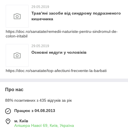
29.05.2019
Трав'яні засоби від синдрому подразненого
кишечника
https://doc.ro/sanatate/remedii-naturiste-pentru-sindromul-de-
colon-iritabil
29.05.2019
Основні недуги у чоловіків
https://doc.ro/sanatate/top-afectiuni-frecvente-la-barbati
Про нас
88% позитивних з 435 відгуків за рік
Працює з 04.08.2013
м. Київ
Алішера Навої 69, Київ, Україна