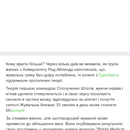
Кому вірити більше? Через кілька днів ви виявили, як група
вчених з Університету Род-Айленда наполягала, що,
жувальну гумку без цукру ослаблена, їх колеги з
Единбурга
підтримали протилежні теорії.
Теорія першою командою Сполучених Штатів, жуючи нервів і
м'язів щелепи стимулюються і в свою чергу посилають
сигнали в частині мозку, відповідальні за апетит і почуття
ситості.Жувальна близько 15 хвилин в день може спалити
50
калорій
.
За словами вчених, але шотландський жування може
призвести до збільшення ваги. Вони опублікували результати
своїх досліджень у лютневому номері журналу "British Medical