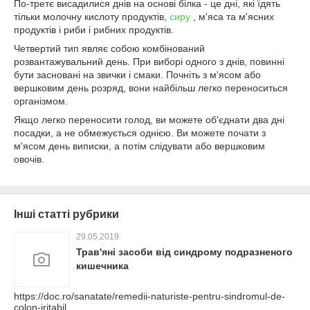
По-третє висадилися днів на основі білка - це дні, які їдять
тільки молочну кислоту продуктів,
сиру
, м'яса та м'ясних
продуктів і риби і рибних продуктів.
Четвертий тип являє собою комбінований
розвантажувальний день. При виборі одного з днів, повинні
бути засновані на звички і смаки. Почніть з м'ясом або
вершковим день розряд, вони найбільш легко переноситься
організмом.
Якщо легко переносити голод, ви можете об'єднати два дні
посадки, а не обмежується однією. Ви можете почати з
м'ясом день виписки, а потім слідувати або вершковим
овочів.
Інші статті рубрики
29.05.2019
Трав'яні засоби від синдрому подразненого
кишечника
https://doc.ro/sanatate/remedii-naturiste-pentru-sindromul-de-
colon-iritabil