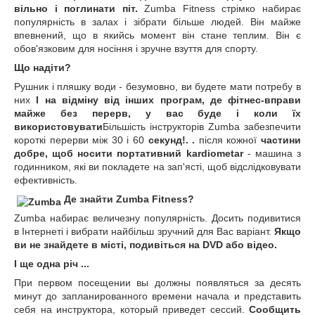
вільно і поглинати піт.
Zumba Fitness стрімко набирає
популярність в залах і зібрати більше людей. Він майже
впевнений, що в якийсь момент він стане теплим. Він є
обов'язковим для носіння і зручне взуття для спорту.
Що надіти?
Рушник і пляшку води - безумовно, ви будете мати потребу в
них
І на відміну від інших програм, де фітнес-вправи
майже без перерв, у вас буде і коли їх
використовувати
Більшість інструкторів Zumba забезпечити
короткі перерви між 30 і 60
секунд!. .
після кожної
частини
добре, щоб носити портативний kardiometar
- машина з
годинником, які ви покладете на зап'ясті, щоб відслідковувати
ефективність.
Де знайти Zumba Fitness?
Zumba набирає величезну популярність. Досить подивитися
в Інтернеті і вибрати найбільш зручний для Вас варіант.
Якщо
ви не знайдете в місті, подивіться на DVD або відео.
І ще одна річ ...
При первом посещении вы должны появляться за десять
минут до запланированного времени начала и представить
себя на инструктора, который приведет сессий.
Сообщить