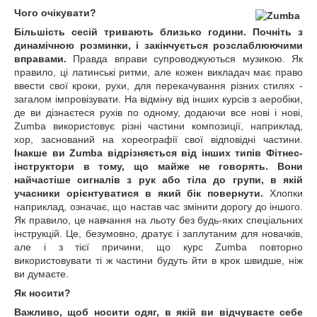
Чого очікувати?
Більшість сесій тривають близько години.
Почніть з
динамічною розминки, і закінчується розслаблюючими
вправами.
Правда вправи супроводжуються музикою. Як
правило, ці латинські ритми, але кожен викладач має право
ввести свої кроки, рухи, для перекачування різних стилях -
загалом імпровізувати. На відміну від інших курсів з аеробіки,
де ви дізнаєтеся рухів по одному, додаючи все нові і нові,
Zumba використовує різні частини композиції, наприклад,
хор, заснований на хореографії свої відповідні частини.
Інакше ви Zumba відрізняється від інших типів Фітнес-
інструктори в тому, що майже не говорять.
Вони
найчастіше сигналів з рук або тіла до групи, в якій
учасники орієнтуватися в який бік повернути.
Хлопки
наприклад, означає, що настав час змінити дорогу до іншого.
Як правило, це навчання на льоту без будь-яких спеціальних
інструкцій. Це, безумовно, дратує і заплутаним для новачків,
але і з тієї причини, що курс Zumba повторно
використовувати ті ж частини будуть йти в крок швидше, ніж
ви думаєте.
Як носити?
Важливо, щоб носити одяг, в якій ви відчуваєте себе