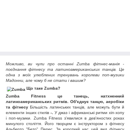
Можливо, ви чули про останні Zumba фітнес-манія -
поєднання фітнесу та латиноамериканських танців.
Це
одна з моїх улюблених тренувань королеви поп-музики
Мадонни, але чому б не стати і вашим?
Що таке Zumba?
Zumba Fitness це танець, натхненний
латиноамериканських ритмів.
Об'єднує танцю, аеробіки
та фітнесу
Більшість латинських танців, але можуть бути й
елементи інших стилів
-.
У джаз і африканські ритми хіп-хопу
і поп-музики. Zumba Fitness з'явилися в дев'яностих роках
минулого століття. Його творцем є інструктором з фітнесу
Альберто "Бето" Перес. За короткий час цей вид фітнесу