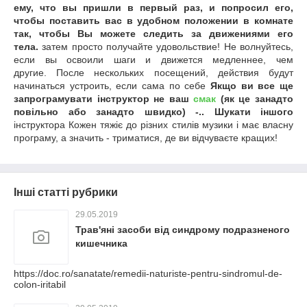
ему, что вы пришли в первый раз, и попросил его,
чтобы поставить вас в удобном положении в комнате
так, чтобы Вы можете следить за движениями его
тела.
затем просто получайте удовольствие! Не волнуйтесь,
если вы освоили шаги и движется медленнее, чем
другие. После нескольких посещений, действия будут
начинаться устроить, если сама по себе
Якщо ви все ще
запрограмувати інструктор не ваш
смак
(як це занадто
повільно або занадто швидко) -.. Шукати іншого
інструктора Кожен тяжіє до різних стилів музики і має власну
програму, а значить - триматися, де ви відчуваєте кращих!
Інші статті рубрики
29.05.2019
Трав'яні засоби від синдрому подразненого
кишечника
https://doc.ro/sanatate/remedii-naturiste-pentru-sindromul-de-
colon-iritabil