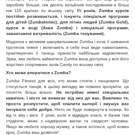
заробляє більше, ніж десять мільйонів послідовників в більш
ніж 110 країнах по всьому світу.
I
N
років, Zumba курсів
постійно розвивається, і існують спеціальні програми
для дітей (Zumbatomic), для літніх людей (Zumba Gold),
курси в воді (Аква Zumba) і спеціальні програми,
завантажені витривалість (Zumba тонування).
Мадонна є великим шанувальником Zumba і хоча її навчання
протягом тижня і включають в себе інші види навантажень,
практикуючих її танець принести найбільше задоволення.
Зірка, яка любить займатися Zumba вона доступна у всіх його
жорстких спортивних залів Candy по всьому світу.
Хто може впоратися з Zumba?
Zumba Fitness для всіх, хто може стояти і танцювати. Що
стосується танців, в цьому випадку ви повинні зрозуміти, це
поняття більш вільно.
Не потрібно ніякої спеціальних
навичок, і ніхто не вимагає від них до вас.
Важливо те,
просто розпустити, щоб спалити калорії і змушує вас
почувати себе добре.
Ніхто не буде повернута в номер, бо
від їх віку і ваги. У роки, коли я відвідую класи, я бачив там
студенти, жінки з надмірною вагою та сімдесят чоловіка.
Якщо ви любите хорошу музику, а також хотілося, щоб кожен
крок, Zumba ваш дозвілля!