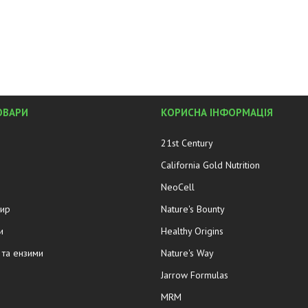
ОВАРИ
КОРИСНА ІНФОРМАЦІЯ
21st Century
California Gold Nutrition
NeoCell
жир
Nature's Bounty
и
Healthy Origins
та ензими
Nature's Way
Jarrow Formulas
MRM