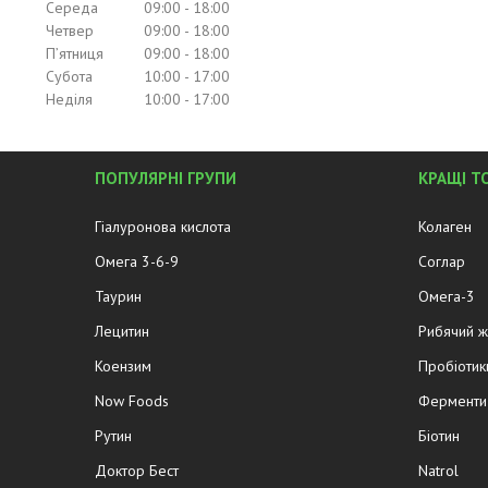
Середа
09:00
18:00
Четвер
09:00
18:00
Пʼятниця
09:00
18:00
Субота
10:00
17:00
Неділя
10:00
17:00
ПОПУЛЯРНІ ГРУПИ
КРАЩІ Т
Гіалуронова кислота
Колаген
Омега 3-6-9
Соглар
Таурин
Омега-3
Лецитин
Рибячий 
Коензим
Пробіотик
Now Foods
Ферменти 
Рутин
Біотин
Доктор Бест
Natrol