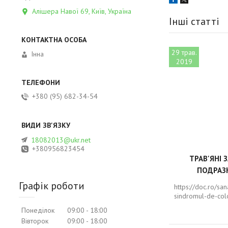
Алішера Навої 69, Київ, Україна
Інші статті
29 трав.
Інна
2019
+380 (95) 682-34-54
18082013@ukr.net
+380956823454
ТРАВ'ЯНІ 
ПОДРАЗ
Графік роботи
https://doc.ro/sa
sindromul-de-colo
Понеділок
09:00
18:00
Вівторок
09:00
18:00