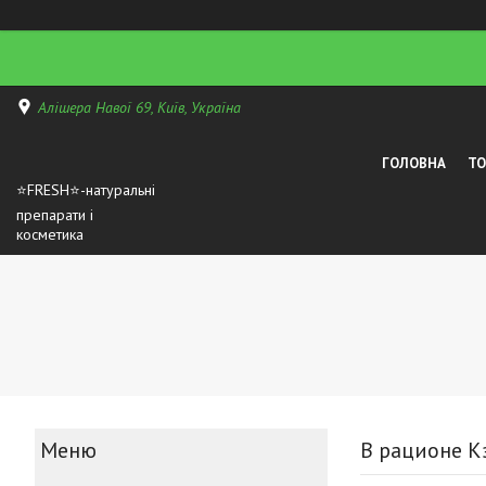
Алішера Навої 69, Київ, Україна
ГОЛОВНА
Т
⭐FRESH⭐-натуральні
препарати і
косметика
В рационе К