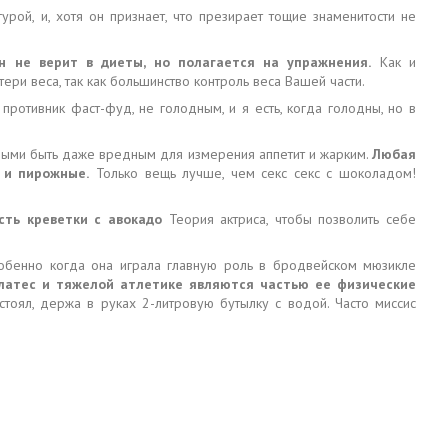
урой, и, хотя он признает, что презирает тощие знаменитости не
н не верит в диеты, но полагается на упражнения.
Как и
ри веса, так как большинство контроль веса Вашей части.
 противник фаст-фуд, не голодным, и я есть, когда голодны, но в
ными быть даже вредным для измерения аппетит и жарким.
Любая
 и пирожные.
Только вещь лучше, чем секс секс с шоколадом!
сть креветки с авокадо
Теория актриса, чтобы позволить себе
собенно когда она играла главную роль в бродвейском мюзикле
пилатес и тяжелой атлетике являются частью ее физические
тоял, держа в руках 2-литровую бутылку с водой. Часто миссис