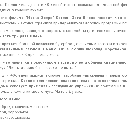
са Кэтрин Зета-Джонс и 40-летний может похвастаться идеальной фиг
иться в колонке пухлые.
ного фильма "Маска Зорро" Кэтрин Зета-Джонс говорит, что о
нитостей и актриса стремится придерживаться здоровой программы поте
овам актрисы, важно, что скорость, с которой пища и проглотить лично
есть три раза в день .
с признает, большой поклонник бутерброд с копченым лососем и жаре
​незаменимым блюдом в меню ей: "Я люблю шоколад, мороженое
их искушениях Кэтрин Зета-Джонс.
, что является поклонником пасты, но ее любимая специально
кус:.
"Диеты должно быть весело, не пытка. "
 для 40-летней актрисы включает аэробные упражнения и танцы, о
я серенада.
Кардио тренировки, плавание, езда на велосипеде, 
ома советует применять следующие упражнения:
приседания и с
гольф в компании своего мужа Майкла Дугласа.
ного меню:
рброд с копченым лососем
фри, мороженое
авокадо, шоколад