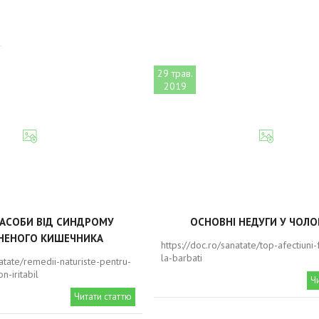
29 трав.
2019
ЗАСОБИ ВІД СИНДРОМУ
ОСНОВНІ НЕДУГИ У ЧОЛО
НЕНОГО КИШЕЧНИКА
https://doc.ro/sanatate/top-afectiuni
la-barbati
natate/remedii-naturiste-pentru-
n-iritabil
Ч
Читати статтю