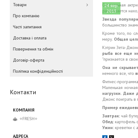
Товари
Сексуальная актри
24 вер.
разрешается наход
2013
Про компанію
Звезда популяр
большинство знаме
Часті запитання
Кроме того, по сл
Доставка і оплата
меру.
Общая цель 
Кэтрин Зета-Джон
Повернення та обмін
рыба все еще ​
"признается в сво
Договір-оферта
Она не скрывает
Політика конфіденційності
немного все, что
в
Фитнес-программа
Маленькая ночна
Контакти
нагрузки.
Даже д
Джонс поиграть в 
Пример ежеднев
Завтрак:
чай буте
⭐FRESH⭐
Обед:
картофель 
Ужин:
креветки с 