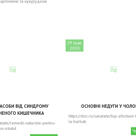
картоплею та кукурудзою
29 трав.
2019
ЗАСОБИ ВІД СИНДРОМУ
ОСНОВНІ НЕДУГИ У ЧОЛО
НЕНОГО КИШЕЧНИКА
https://doc.ro/sanatate/top-afectiuni
la-barbati
natate/remedii-naturiste-pentru-
n-iritabil
Ч