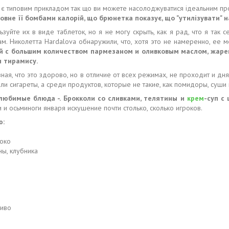
 є типовим прикладом так що ви можете насолоджуватися ідеальним пр
вне її бомбами калорій, що брюнетка показує, що "утилізувати" н
ьзуйте их в виде таблеток, но я не могу скрыть, как я рад, что я так
м. Николетта Hardalova обнаружили, что, хотя это не намеренно, ее
й с большим количеством пармезаном и оливковым маслом, жаре
 тирамису.
зная, что это здорово, но в отличие от всех режимах, не проходит и дн
ли сигареты, а среди продуктов, которые не такие, как помидоры, суши 
 любимые блюда -. Брокколи со сливками, телятины и
крем
-суп с
 и осьминоги января искушение почти столько, сколько игроков.
ю:
локо
ины, клубника
зиво