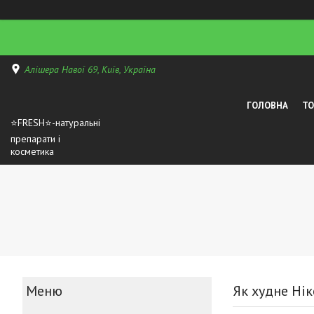
Алішера Навої 69, Київ, Україна
ГОЛОВНА
Т
⭐FRESH⭐-натуральні
препарати і
косметика
Як худне Нік