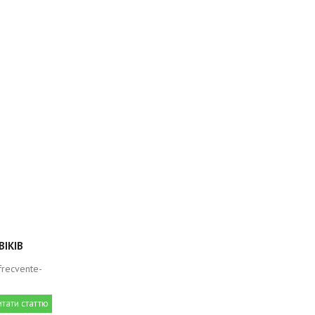
ВІКІВ
-frecvente-
итати статтю