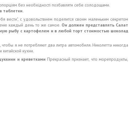
опорціям без необхідності позбавляти себе солодощами.
а таблетки.
 себя вести", с удовольствием поделится своим маленьким секретом
 меню каждый день то же самое.
Он должен представлять Салат
ную рыбу с картофелем и в любой торт стоимостью шоколад
я, чтобы я не потребляют два литра автомобиля. Николетта никогда
и китайской кухни.
 цуккини и креветками
Прекрасный признает, что морепродукты,