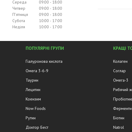
Середа
09:00
18:00
Четвер
09:00
18:00
Пʼятниця
09:00
18:00
Субота
10:00
17:00
Неділя
10:00
17:00
ПОПУЛЯРНІ ГРУПИ
КРАЩІ Т
Гіалуронова кислота
Колаген
Омега 3-6-9
Соглар
Таурин
Омега-3
Лецитин
Рибячий 
Коензим
Пробіотик
Now Foods
Ферменти 
Рутин
Біотин
Доктор Бест
Natrol