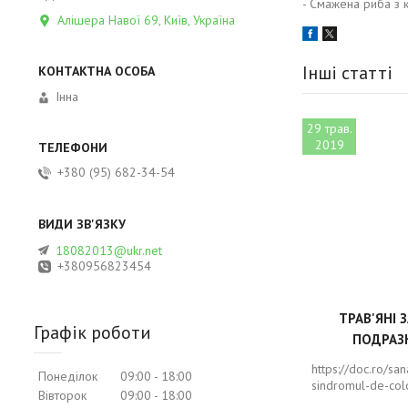
- Смажена риба з 
Алішера Навої 69, Київ, Україна
Інші статті
Інна
29 трав.
2019
+380 (95) 682-34-54
18082013@ukr.net
+380956823454
ТРАВ'ЯНІ 
Графік роботи
ПОДРАЗ
https://doc.ro/sa
Понеділок
09:00
18:00
sindromul-de-colo
Вівторок
09:00
18:00