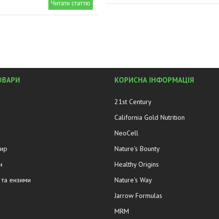
Читати статтю
ОВАРИ
КОРИСНА ІНФОРМАЦІЯ
21st Century
California Gold Nutrition
NeoCell
жир
Nature's Bounty
и
Healthy Origins
та ензими
Nature's Way
Jarrow Formulas
MRM