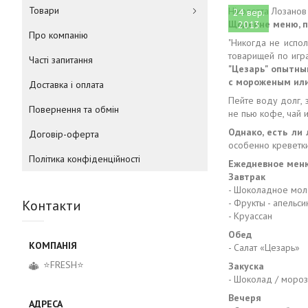
Товари
Ніколетта Лозанов
24 вер.
Щоденне меню, по
2013
Про компанію
"Никогда не испол
товарищей по игра
Часті запитання
"Цезарь" опытны
с мороженым или
Доставка і оплата
Пейте воду долг, 
Повернення та обмін
не пью кофе, чай и
Однако, есть ли
Договір-оферта
особенно креветки
Політика конфіденційності
Ежедневное мен
Завтрак
- Шоколадное мо
Контакти
- Фрукты - апельс
- Круассан
Обед
- Салат «Цезарь»
⭐FRESH⭐
Закуска
- Шоколад / моро
Вечеря