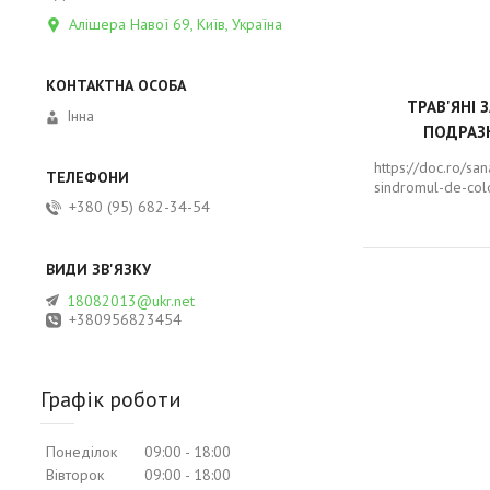
Алішера Навої 69, Київ, Україна
ТРАВ'ЯНІ 
Інна
ПОДРАЗ
https://doc.ro/sa
sindromul-de-colo
+380 (95) 682-34-54
18082013@ukr.net
+380956823454
Графік роботи
Понеділок
09:00
18:00
Вівторок
09:00
18:00