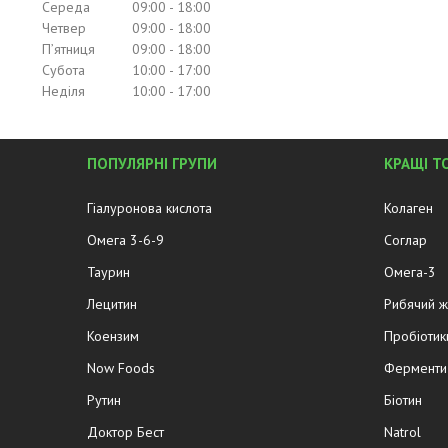
Середа
09:00
18:00
Четвер
09:00
18:00
Пʼятниця
09:00
18:00
Субота
10:00
17:00
Неділя
10:00
17:00
ПОПУЛЯРНІ ГРУПИ
КРАЩІ Т
Гіалуронова кислота
Колаген
Омега 3-6-9
Соглар
Таурин
Омега-3
Лецитин
Рибячий 
Коензим
Пробіотик
Now Foods
Ферменти 
Рутин
Біотин
Доктор Бест
Natrol