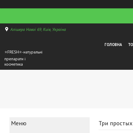
Алішера Навої 69, Київ, Україна
ГОЛОВНА
Т
⭐FRESH⭐-натуральні
препарати і
косметика
Три простых