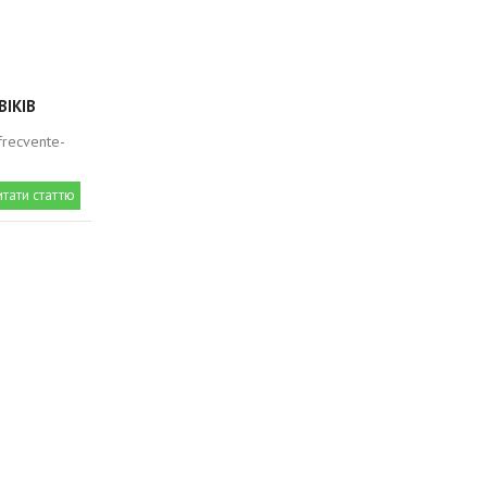
ВІКІВ
-frecvente-
итати статтю