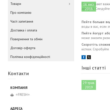
Товари
Почки играют важн
16 лист.
артерий. Следуйте
2018
Про компанію
Часті запитання
Пейте больше во
воды в вас, если 
Доставка і оплата
Пийте йогурт аб
може знизити ризи
Повернення та обмін
Скоротіть спожив
Договір-оферта
кістках. Спробуйте
Політика конфіденційності
Інші статті
Контакти
29 трав.
2019
⭐FRESH⭐