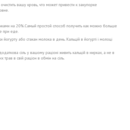
очистить вашу кровь, что может привести к закупорке
овне.
чками на 20%.Самый простой способ получить как можно больше
е при еде.
и йогурту або стакан молока в день. Кальцій в йогурті і молоці
додаткова сіль у вашому раціоні живить кальцій в нирках, а не в
трав в свій раціон в обмін на сіль.