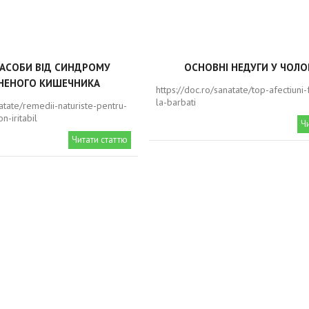
ЗАСОБИ ВІД СИНДРОМУ
ОСНОВНІ НЕДУГИ У ЧОЛО
НЕНОГО КИШЕЧНИКА
https://doc.ro/sanatate/top-afectiuni
la-barbati
natate/remedii-naturiste-pentru-
n-iritabil
Ч
Читати статтю