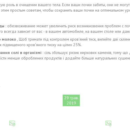
ую роль в очищении вашего тела. Если ваши почки забиты, они не могут 
 этим простым советам, чтобы сохранить ваши почки на оптимальном ур
ды
: обезвоживание может увеличить риск возникновения проблем с по
это всегда зависит от вас - в вашем автомобиле, на вашем столе или даж
о молоко
, Щоб тримати під контролем кров'яний тиск, випийте дві склянк
к підвищеного кров'яного тиску на цілих 25%.
ання солі в організмі
: сіль збільшує ризик ниркових каменів, тому що 
 їсти менше оброблених продуктів і додайте більше натуральних сушених 
29 трав.
2019