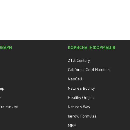
ОВАРИ
КОРИСНА ІНФОРМАЦІЯ
21st Century
California Gold Nutrition
NeoCell
жир
Nature's Bounty
и
Healthy Origins
та ензими
Nature's Way
Jarrow Formulas
MRM