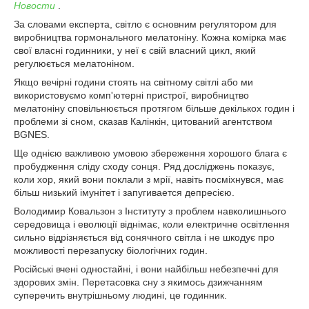
Новости
.
За словами експерта, світло є основним регулятором для
виробництва гормонального мелатоніну. Кожна комірка має
свої власні годинники, у неї є свій власний цикл, який
регулюється мелатоніном.
Якщо вечірні години стоять на світному світлі або ми
використовуємо комп'ютерні пристрої, виробництво
мелатоніну сповільнюється протягом більше декількох годин і
проблеми зі сном, сказав Калінкін, цитований агентством
BGNES.
Ще однією важливою умовою збереження хорошого блага є
пробудження сліду сходу сонця. Ряд досліджень показує,
коли хор, який вони поклали з мрії, навіть посміхнувся, має
більш низький імунітет і запугивается депресією.
Володимир Ковальзон з Інституту з проблем навколишнього
середовища і еволюції віднімає, коли електричне освітлення
сильно відрізняється від сонячного світла і не шкодує про
можливості перезапуску біологічних годин.
Російські вчені одностайні, і вони найбільш небезпечні для
здорових змін. Перетасовка сну з якимось дзижчанням
суперечить внутрішньому людині, це годинник.