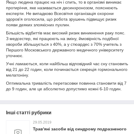
Якщо людина працює на ніч і спить, то в організмі виникає
протиріччя, яке називається десинхронозом, пояснюють
експерти. Не випадково Всесвітня організація охорони
здоров'я оголосила, що робота зрушень підвищує ризик
появи деяких злоякісних пухлин.
Більшість відбиттів має високий ризик виникнення раку пояс.
З медсестер, які працюють на зміну, ймовірність подібної
хвороби збільшується з 40%, а у стюардес з 70% учитель з
Першого Московського державного медичного університету
уточнює.
Учні ламаються, коли найбільш відповідний час сну становить
від 21 до 22 годин, коли починається секреція гормонального
мелатоніну.
Оптимальна тривалість перетасовки повинна становити від 7
до 9 годин, але це абсолютно допустимо кожні 6-10 годин.
Інші статті рубрики
29.05.2019
Трав'яні засоби від синдрому подразненого