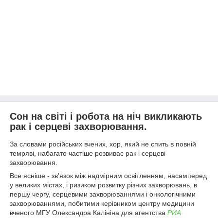
Сон на світі і робота на ніч викликають
рак і серцеві захворювання.
За словами російських вчених, хор, який не спить в повній
темряві, набагато частіше розвиває рак і серцеві
захворювання.
Все ясніше - зв'язок між надмірним освітленням, насамперед
у великих містах, і ризиком розвитку різних захворювань, в
першу чергу, серцевими захворюваннями і онкологічними
захворюваннями, побитими керівником центру медицини
вченого МГУ Олександра Калініна для агентства
РИА