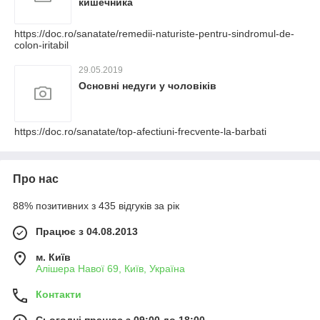
кишечника
https://doc.ro/sanatate/remedii-naturiste-pentru-sindromul-de-
colon-iritabil
29.05.2019
Основні недуги у чоловіків
https://doc.ro/sanatate/top-afectiuni-frecvente-la-barbati
Про нас
88% позитивних з 435 відгуків за рік
Працює з 04.08.2013
м. Київ
Алішера Навої 69, Київ, Україна
Контакти
Сьогодні працює з 09:00 до 18:00