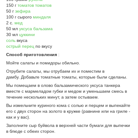
150 г
томатов томатов
50 г
зефира
100 г сырого
миндаля
2 с.
мед
50 мл
уксуса бальзама
30 мл
цуккини
соль
вкуса
острый перец
по вкусу
Способ приготовления
:
Мойте салаты и помидоры обильно.
Отрубите салаты, мы отрубаем их и поместим в
дамбу. Добавьте томатные томаты, которые были сделаны.
Мы помещаем в олово бальзамического уксуса танкера
вместе с мармеладом губки и медом и уменьшаем смесь в
течение нескольких минут, а затем остываем.
Вы измельчите куриного кома с солью и перцем и выпекайте
его с двух сторон на золото в кружке (равнине или на гриле -
как и у вас).
Заполните сыр буйвола в верхней части бумаги для выпечки
в блюде с обеих сторон.