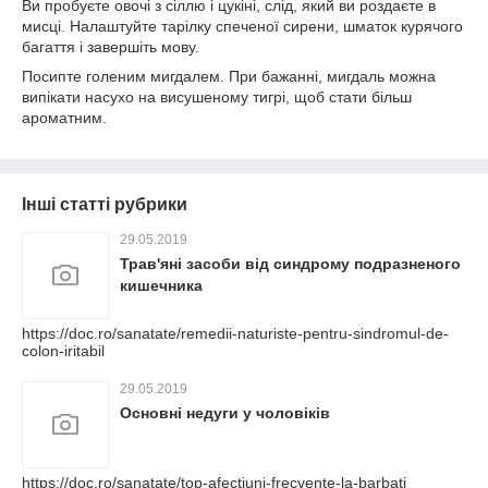
Ви пробуєте овочі з сіллю і цукіні, слід, який ви роздаєте в
мисці. Налаштуйте тарілку спеченої сирени, шматок курячого
багаття і завершіть мову.
Посипте голеним мигдалем. При бажанні, мигдаль можна
випікати насухо на висушеному тигрі, щоб стати більш
ароматним.
Інші статті рубрики
29.05.2019
Трав'яні засоби від синдрому подразненого
кишечника
https://doc.ro/sanatate/remedii-naturiste-pentru-sindromul-de-
colon-iritabil
29.05.2019
Основні недуги у чоловіків
https://doc.ro/sanatate/top-afectiuni-frecvente-la-barbati