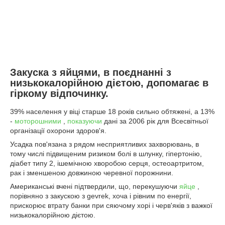
Закуска з яйцями, в поєднанні з
низькокалорійною дієтою, допомагає в
гіркому відпочинку.
39% населення у віці старше 18 років сильно обтяжені, а 13%
-
моторошними
,
показуючи
дані за 2006 рік для Всесвітньої
організації охорони здоров'я.
Усадка пов'язана з рядом несприятливих захворювань, в
тому числі підвищеним ризиком болі в шлунку, гіпертонію,
діабет типу 2, ішемічною хворобою серця, остеоартритом,
рак і зменшеною довжиною черевної порожнини.
Американські вчені підтвердили, що, перекушуючи
яйце
,
порівняно з закускою з gevrek, хоча і рівним по енергії,
прискорює втрату банки при сяючому хорі і черв'яків з важкої
низькокалорійною дієтою.