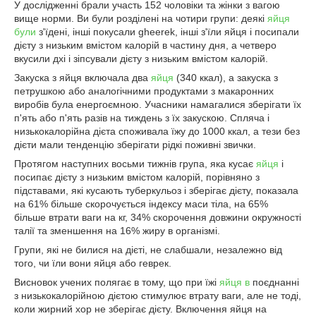
У дослідженні брали участь 152 чоловіки та жінки з вагою
вище норми. Ви були розділені на чотири групи: деякі
яйця
були
з'їдені, інші покусали gheerek, інші з'їли яйця і посипали
дієту з низьким вмістом калорій в частину дня, а четверо
вкусили дхі і зіпсували дієту з низьким вмістом калорій.
Закуска з яйця включала два
яйця
(340 ккал), а закуска з
петрушкою або аналогічними продуктами з макаронних
виробів була енергоємною. Учасники намагалися зберігати їх
п'ять або п'ять разів на тиждень з їх закускою. Спляча і
низькокалорійна дієта споживала їжу до 1000 ккал, а тези без
дієти мали тенденцію зберігати рідкі поживні звички.
Протягом наступних восьми тижнів група, яка кусає
яйця
і
посипає дієту з низьким вмістом калорій, порівняно з
підставами, які кусають туберкульоз і зберігає дієту, показала
на 61% більше скорочується індексу маси тіла, на 65%
більше втрати ваги на кг, 34% скорочення довжини окружності
талії та зменшення на 16% жиру в організмі.
Групи, які не билися на дієті, не слабшали, незалежно від
того, чи їли вони яйця або геврек.
Висновок учених полягає в тому, що при їжі
яйця в
поєднанні
з низькокалорійною дієтою стимулює втрату ваги, але не тоді,
коли жирний хор не зберігає дієту. Включення яйця на