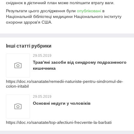
сніданок в дієтичний план може поліпшити втрату ваги.
Результати цього дослідження були
опубліковані
в
Національній бібліотеці медицини Національного інституту
охорони здоров'я США.
Інші статті рубрики
29.05.2019
Трав'яні засоби від синдрому подразненого
кишечника
https://doc.ro/sanatate/remedii-naturiste-pentru-sindromul-de-
colon-iritabil
29.05.2019
Основні недуги у чоловіків
https://doc.ro/sanatate/top-afectiuni-frecvente-la-barbati