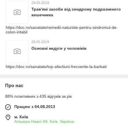
29.05.2019
Трав'яні засоби від синдрому подразненого
кишечника
https://doc.ro/sanatate/remedii-naturiste-pentru-sindromul-de-
colon-iritabil
29.05.2019
Основні недуги у чоловіків
https://doc.ro/sanatate/top-afectiuni-frecvente-la-barbati
Про нас
88% позитивних з 435 відгуків за рік
Працює з 04.08.2013
м. Київ
Алішера Навої 69, Київ, Україна