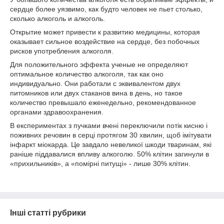
сердце более уязвимо, как будто человек не пьет столько,
сколько алкоголь и алкоголь.
Открытие может привести к развитию медицины, которая
оказывает сильное воздействие на сердце, без побочных
рисков употребления алкоголя.
Для положительного эффекта ученые не определяют
оптимальное количество алкоголя, так как оно
индивидуально. Они работали с эквивалентом двух
питомников или двух стаканов вина в день, но такое
количество превышало еженедельно, рекомендованное
органами здравоохранения.
В експериментах з пучками вчені переключили потік кисню і
поживних речовин в серці протягом 30 хвилин, щоб імітувати
інфаркт міокарда. Це завдало невеликої шкоди тваринам, які
раніше піддавалися впливу алкоголю. 50% клітин загинули в
«прихильників», а «помірні питущі» - лише 30% клітин.
Інші статті рубрики