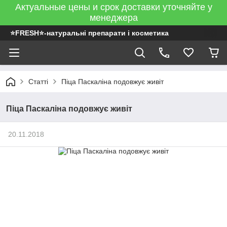
Актуальные цены и срок доставки уточняйте у
менеджера
⭐FRESH⭐-натуральні препарати і косметика
Статті
Піца Паскаліна подовжує живіт
Піца Паскаліна подовжує живіт
20.11.2018