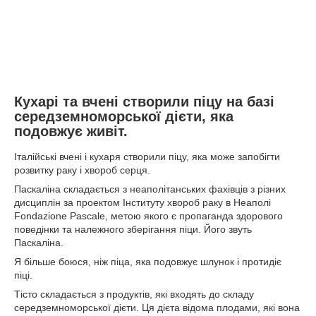
Кухарі та вчені створили піцу на базі
середземноморської дієти, яка
подовжує живіт.
Італійські вчені і кухаря створили піцу, яка може запобігти
розвитку раку і хвороб серця.
Паскаліна складається з неаполітанських фахівців з різних
дисциплін за проектом Інституту хвороб раку в Неаполі
Fondazione Pascale, метою якого є пропаганда здорового
поведінки та належного зберігання піци. Його звуть
Паскаліна.
Я більше боюся, ніж піца, яка подовжує шлунок і протидіє
піці.
Тісто складається з продуктів, які входять до складу
середземноморської дієти. Ця дієта відома плодами, які вона