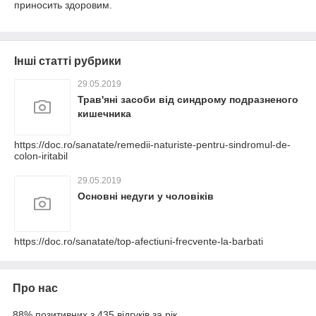
приносить здоровим.
Інші статті рубрики
29.05.2019
Трав'яні засоби від синдрому подразненого
кишечника
https://doc.ro/sanatate/remedii-naturiste-pentru-sindromul-de-
colon-iritabil
29.05.2019
Основні недуги у чоловіків
https://doc.ro/sanatate/top-afectiuni-frecvente-la-barbati
Про нас
88% позитивних з 435 відгуків за рік