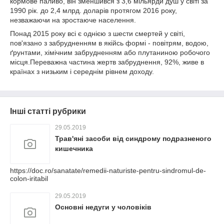
кормове паливо, він зменшився з 3,6 мільярди душ у світі за
1990 рік. до 2,4 млрд. доларів протягом 2016 року,
незважаючи на зростаюче населення.
Понад 2015 року всі є однією з шести смертей у світі,
пов'язано з забрудненням в якійсь формі - повітрям, водою,
ґрунтами, хімічним забрудненням або плутаниною робочого
місця.Переважна частина жертв забруднення, 92%, живе в
країнах з низьким і середнім рівнем доходу.
Інші статті рубрики
29.05.2019
Трав'яні засоби від синдрому подразненого
кишечника
https://doc.ro/sanatate/remedii-naturiste-pentru-sindromul-de-
colon-iritabil
29.05.2019
Основні недуги у чоловіків