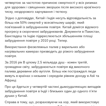
четвертою за частотою причиною смертності у всіх ризиках
для здорових і священних зморшок після високого кров'яного
тиску, нездорового харчування і тютюну.
Згідно з доповіддю, Китай і Індія несуть відповідальність за
більш ніж 50% смертей у всесвітньому шарфі, який
пов'язаний із забрудненням повітря. Китай домігся відомого
прогресу в скороченні забруднювачів. Документи в Пакистан,
Бангладеш та Індію підкреслюються збільшенням площі
забруднення повітря у 2010 році. Тепер.
Використання фюзеляжных палив у варильних або
нагрівальних камерах призводить до різкого забруднення
повітря.
За 2016 рік В цілому 2,5 мільярда душ - кожен третій,
громадяни світу, забруднюються повітря від викопного
палива деревини або вугілля. Більш ніж постраждалі люди
живуть в країнах з низьким і середнім рівнем доходу в Азії та
Африці.
Про це йдеться у четвертій частині дымоудаляющих випадків
забруднення повітря в Індії і близьких один до одного п'яти
душах у Китай.
Справа в тому, що, розраховуючи на хор, який використовує