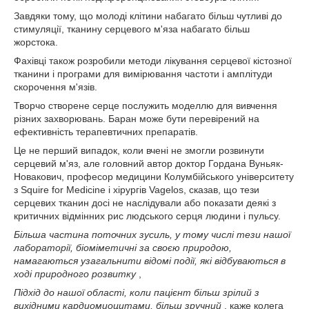
Завдяки тому, що молоді клітини набагато більш чутливі до
стимуляції, тканину серцевого м'яза набагато більш
жорстока.
Фахівці також розробили методи лікування серцевої кістозної
тканини і програми для вимірювання частоти і амплітуди
скорочення м'язів.
Творчо створене серце послужить моделлю для вивчення
різних захворювань. Баран може бути перевірений на
ефективність терапевтичних препаратів.
Це не перший випадок, коли вчені не змогли розвинути
серцевий м'яз, але головний автор доктор Гордана Вуньяк-
Новакович, професор медицини Колумбійського університету
з Squire for Medicine і хірургів Vagelos, сказав, що тези
серцевих тканин досі не наслідували або показати деякі з
критичних відмінних рис людського серця людини і пульсу.
Більша частина поточних зусиль, у тому числі тези нашої
лабораторії, біоміметичні за своєю природою,
намагаються узагальнити відомі події, які відбуваються в
ході природного розвитку
,
Підхід до нашої області, коли пацієнт більш зрілий з
вихідними кардиомиоцитами, більш зручний
, каже колега