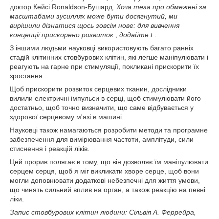
доктор Кейсі Ronaldson-Бушард.
Хоча теза про обмежені за
масштабами зусиллях може бути досягнутий, ми
вирішили дізнатися щось зовсім нове: для вивчення
концепції прискорено розвиток
,
додайте t
.
З іншими людьми науковці використовують багато ранніх
стадій клітинних стовбурових клітин, які легше маніпулювати і
реагують на гарне при стимуляції, покликані прискорити їх
зростання.
Щоб прискорити розвиток серцевих тканин, дослідники
вилили електричні імпульси в серці, щоб стимулювати його
достатньо, щоб точно визначити, що саме відбувається у
здорової серцевому м'язі в машині.
Науковці також намагаються розробити методи та програмне
забезпечення для вимірювання частоти, амплітуди, сили
стиснення і реакцій ліків.
Цей прорив полягає в тому, що він дозволяє їм маніпулювати
серцем серця, щоб я міг викликати хворе серце, щоб вони
могли доповнювати додаткові небезпечні для життя умови,
що чинять сильний вплив на орган, а також реакцію на певні
ліки.
Запис стовбурових клітин людини: Сільвія А.
Феррейра,