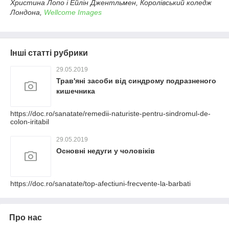
Христина Лопо і Ейлін Джентльмен, Королівський коледж
Лондона,
Wellcome Images
Інші статті рубрики
29.05.2019
Трав'яні засоби від синдрому подразненого
кишечника
https://doc.ro/sanatate/remedii-naturiste-pentru-sindromul-de-
colon-iritabil
29.05.2019
Основні недуги у чоловіків
https://doc.ro/sanatate/top-afectiuni-frecvente-la-barbati
Про нас