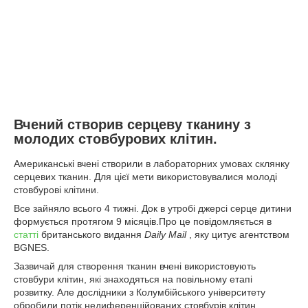
Вчений створив серцеву тканину з
молодих стовбурових клітин.
Американські вчені створили в лабораторних умовах склянку
серцевих тканин. Для цієї мети використовувалися молоді
стовбурові клітини.
Все зайняло всього 4 тижні. Док в утробі джерсі серце дитини
формується протягом 9 місяців.Про це повідомляється в
статті
британського видання
Daily Mail
, яку цитує агентством
BGNES.
Зазвичай для створення тканин вчені використовують
стовбури клітин, які знаходяться на повільному етапі
розвитку. Але дослідники з Колумбійського університету
обробили потік недиференційованих стовбурів клітин.