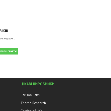
ВІКІВ
-frecvente-
итати статтю
ЦІКАВІ ВИРОБНИКИ
Carlson Labs
Thorne Research
Garden of Life