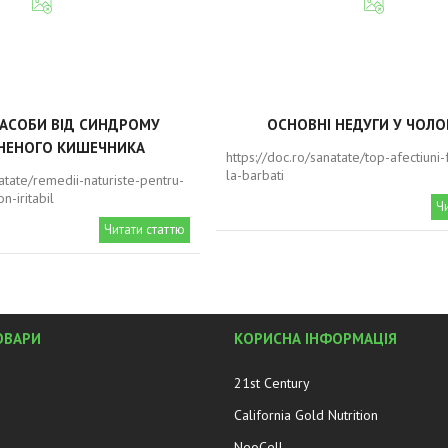
ЗАСОБИ ВІД СИНДРОМУ
ОСНОВНІ НЕДУГИ У ЧОЛО
НЕНОГО КИШЕЧНИКА
https://doc.ro/sanatate/top-afectiuni
la-barbati
natate/remedii-naturiste-pentru-
n-iritabil
Ч
Читати статтю
ОВАРИ
КОРИСНА ІНФОРМАЦІЯ
21st Century
California Gold Nutrition
NeoCell