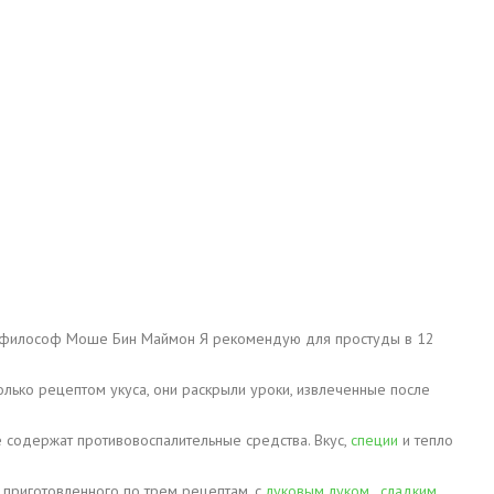
 и философ Моше Бин Маймон Я рекомендую для простуды в 12
только рецептом укуса, они раскрыли уроки, извлеченные после
 содержат противовоспалительные средства. Вкус,
специи
и тепло
, приготовленного по трем рецептам, с
луковым луком
,
сладким