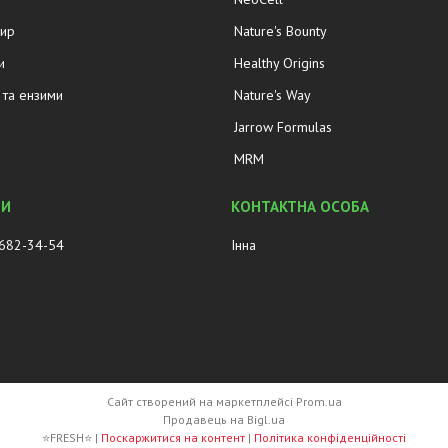
жир
Nature's Bounty
и
Healthy Origins
та ензими
Nature's Way
Jarrow Formulas
MRM
 682-34-54
Інна
Сайт створений на маркетплейсі
Prom.ua
Продавець на Bigl.ua
⭐FRESH⭐ |
Поскаржитися на контент
|
Політика конфіденційності