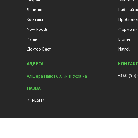
Лецитин
Рибячий 
Коензим
Пробіотик
Now Foods
Ферменти 
Рутин
Біотин
Доктор Бест
Natrol
+380 (95)
Алішера Навої 69, Київ, Україна
⭐FRESH⭐