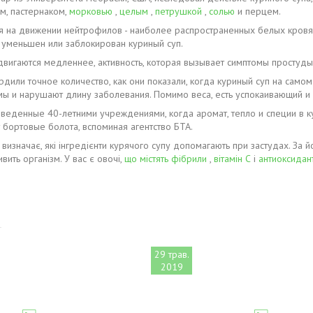
ом, пастернаком,
морковью
,
целым
,
петрушкой
,
солью
и перцем.
 на движении нейтрофилов - наиболее распространенных белых кровяны
 уменьшен или заблокирован куриный суп.
вигаются медленнее, активность, которая вызывает симптомы простуды
рдили точное количество, как они показали, когда куриный суп на сам
мы и нарушают длину заболевания. Помимо веса, есть успокаивающий и
веденные 40-летними учреждениями, когда аромат, тепло и специи в к
 бортовые болота, вспоминая агентство БТА.
изначає, які інгредієнти курячого супу допомагають при застудах. За йо
ить організм. У вас є овочі,
що містять фібрили
,
вітамін С
і
антиоксидан
29 трав.
2019