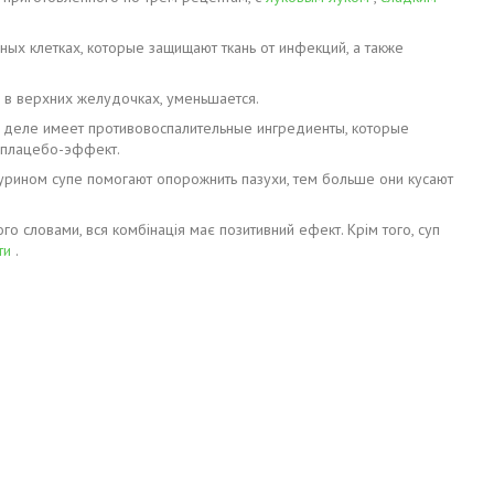
х клетках, которые защищают ткань от инфекций, а также
 в верхних желудочках, уменьшается.
ом деле имеет противовоспалительные ингредиенты, которые
 плацебо-эффект.
урином супе помогают опорожнить пазухи, тем больше они кусают
го словами, вся комбінація має позитивний ефект. Крім того, суп
ти
.