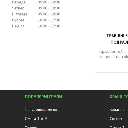
Середа
09:00
18:00
Четвер
09:00
18:00
Пʼятниця
09:00
18:00
Субота
10:00
17:00
Неділя
10:00
17:00
ТРАВ'ЯНІ 
ПОДРАЗ
https://doc.ro/sa
sindromul-de-colo
ПОПУЛЯРНІ ГРУПИ
КРАЩІ Т
Гіалуронова кислота
Колаген
Омега 3-6-9
Соглар
Таурин
Омега-3