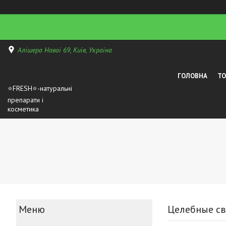
Алішера Навої 69, Київ, Україна
ГОЛОВНА
Т
⭐FRESH⭐-натуральні
препарати і
косметика
Целебные св