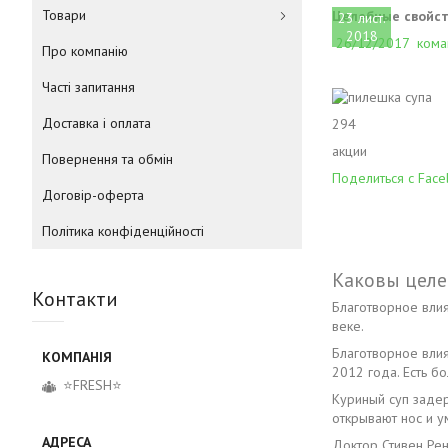
Товари
Целебные свойст
23 лист.
2018
26/12/2017
кома
Про компанію
Часті запитання
Доставка і оплата
294
акции
Повернення та обмін
Поделиться с Fac
Договір-оферта
Політика конфіденційності
Каковы целе
Контакти
Благотворное вли
веке.
Благотворное вли
2012 года. Есть б
⭐FRESH⭐
Куриный суп заде
открывают нос и у
Доктор Стивен Рен