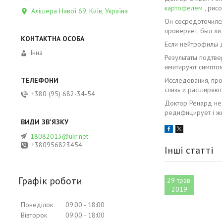
картофелем
, рис
Алішера Навої 69, Київ, Україна
Он сосредоточился
проверяет, был ли
Если нейтрофилы д
Інна
Результаты подтве
имитируют симпто
Исследования, про
слизь и расширяют
+380 (95) 682-34-54
Доктор Ренард не в
редифицирует і жив
18082013@ukr.net
+380956823454
Інші статті
Графік роботи
29 трав.
2019
Понеділок
09:00
18:00
Вівторок
09:00
18:00