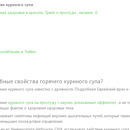
ва куриного супа
нда здоровья и красоты
Грипп и простуда
,
питание
0
ebook
Начать в Twitter
бные свойства горячего куриного супа?
яние куриного супа известно с древности. Подробнее Еврейский врач
яние
куриного супа на простуду с научно доказанным эффектом
, а не 
ольше фактов о здоровом здоровье тела.
рживает симптомы инфекций верхних дыхательных путей, которые также
меньшают последствия отравления.
ар из Университета Небраски, США, исследовал действие куриного супа