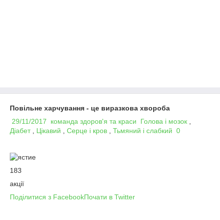
Повільне харчування - це виразкова хвороба
29/11/2017
команда здоров'я та краси
Голова і мозок
,
Діабет
,
Цікавий
,
Серце і кров
,
Тьмяний і слабкий
0
183
акції
Поділитися з Facebook
Почати в Twitter