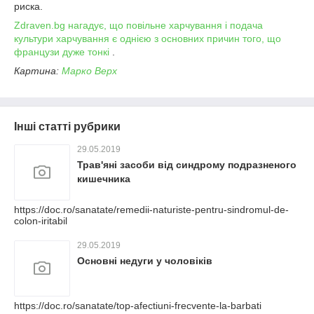
риска.
Zdraven.bg нагадує, що
повільне харчування і подача
культури харчування є однією з основних причин того, що
французи дуже тонкі
.
Картина:
Марко Верх
Інші статті рубрики
29.05.2019
Трав'яні засоби від синдрому подразненого
кишечника
https://doc.ro/sanatate/remedii-naturiste-pentru-sindromul-de-
colon-iritabil
29.05.2019
Основні недуги у чоловіків
https://doc.ro/sanatate/top-afectiuni-frecvente-la-barbati