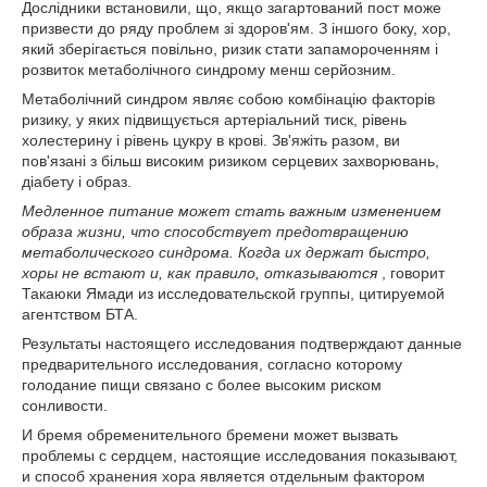
Дослідники встановили, що, якщо загартований пост може
призвести до ряду проблем зі здоров'ям. З іншого боку, хор,
який зберігається повільно, ризик стати запамороченням і
розвиток метаболічного синдрому менш серйозним.
Метаболічний синдром являє собою комбінацію факторів
ризику, у яких підвищується артеріальний тиск, рівень
холестерину і рівень цукру в крові. Зв'яжіть разом, ви
пов'язані з більш високим ризиком серцевих захворювань,
діабету і образ.
Медленное питание может стать важным изменением
образа жизни, что способствует предотвращению
метаболического синдрома.
Когда их держат быстро,
хоры не встают и, как правило, отказываются
, говорит
Такаюки Ямади из исследовательской группы, цитируемой
агентством БТА.
Результаты настоящего исследования подтверждают данные
предварительного исследования, согласно которому
голодание пищи связано с более высоким риском
сонливости.
И бремя обременительного бремени может вызвать
проблемы с сердцем, настоящие исследования показывают,
и способ хранения хора является отдельным фактором