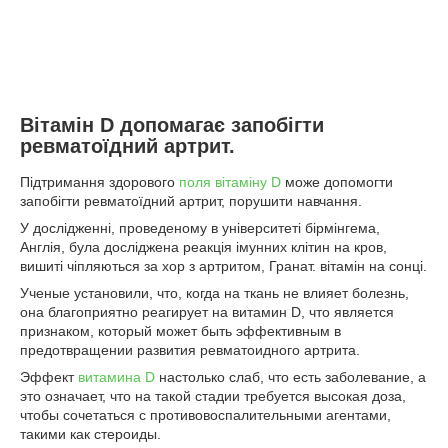
Вітамін D допомагає запобігти
ревматоїдний артрит.
Підтримання здорового
поля вітаміну D
може допомогти
запобігти ревматоїдний артрит, порушити навчання.
У дослідженні, проведеному в університеті бірмінгема,
Англія, була досліджена реакція імунних клітин на кров,
вишиті чіпляються за хор з артритом, Гранат. вітамін на сонці.
Ученые установили, что, когда на ткань не влияет болезнь,
она благоприятно реагирует на витамин D, что является
признаком, который может быть эффективным в
предотвращении развития ревматоидного артрита.
Эффект
витамина D
настолько слаб, что есть заболевание, а
это означает, что на такой стадии требуется высокая доза,
чтобы сочетаться с противовоспалительными агентами,
такими как стероиды.