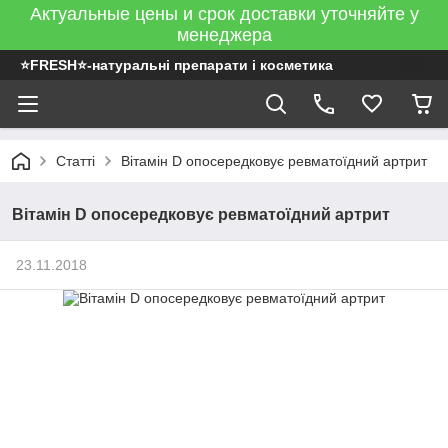
Актуальные цены и срок доставки уточняйте у
менеджера
⭐FRESH⭐-натуральні препарати і косметика
Статті
Вітамін D опосередковує ревматоїдний артрит
Вітамін D опосередковує ревматоїдний артрит
23.11.2018