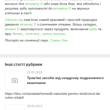
високих доз
вітаміну D
або нова доза дорі, яка обходить і
регулює губи чутливості до
вітаміну D
на імунних
клітинах в
пасті.
Zdraven.bg
пам'ятає самий красивий і простий природне
джерело
вітаміну D
з сонячними опіками. Більш складно,
вітамін D
закуповується через продукти, включаючи
рибу
та
ікру,
бичків
,
телятину
,
пряне молоко
.
Постріл на сонячний парк:
Суман Хан
Інші статті рубрики
29.05.2019
Трав'яні засоби від синдрому подразненого
кишечника
https://doc.ro/sanatate/remedii-naturiste-pentru-sindromul-de-
colon-iritabil
29.05.2019