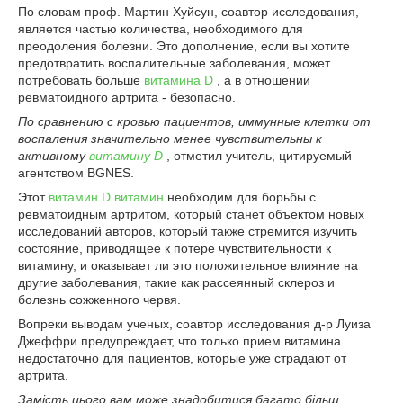
По словам проф. Мартин Хуйсун, соавтор исследования,
является частью количества, необходимого для
преодоления болезни. Это дополнение, если вы хотите
предотвратить воспалительные заболевания, может
потребовать больше
витамина D
, а в отношении
ревматоидного артрита - безопасно.
По сравнению с кровью пациентов, иммунные клетки от
воспаления значительно менее чувствительны к
активному
витамину D
, отметил учитель, цитируемый
агентством BGNES.
Этот
витамин D витамин
необходим для борьбы с
ревматоидным артритом, который станет объектом новых
исследований авторов, который также стремится изучить
состояние, приводящее к потере чувствительности к
витамину, и оказывает ли это положительное влияние на
другие заболевания, такие как рассеянный склероз и
болезнь сожженного червя.
Вопреки выводам ученых, соавтор исследования д-р Луиза
Джеффри предупреждает, что только прием витамина
недостаточно для пациентов, которые уже страдают от
артрита.
Замість цього вам може знадобитися багато більш