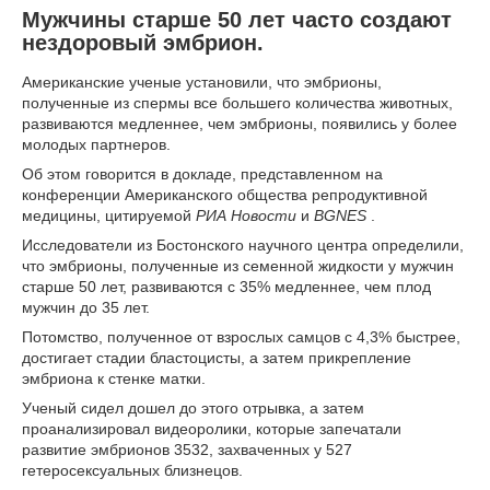
Мужчины старше 50 лет часто создают
нездоровый эмбрион.
Американские ученые установили, что эмбрионы,
полученные из спермы все большего количества животных,
развиваются медленнее, чем эмбрионы, появились у более
молодых партнеров.
Об этом говорится в докладе, представленном на
конференции Американского общества репродуктивной
медицины, цитируемой
РИА Новости
и
BGNES
.
Исследователи из Бостонского научного центра определили,
что эмбрионы, полученные из семенной жидкости у мужчин
старше 50 лет, развиваются с 35% медленнее, чем плод
мужчин до 35 лет.
Потомство, полученное от взрослых самцов с 4,3% быстрее,
достигает стадии бластоцисты, а затем прикрепление
эмбриона к стенке матки.
Ученый сидел дошел до этого отрывка, а затем
проанализировал видеоролики, которые запечатали
развитие эмбрионов 3532, захваченных у 527
гетеросексуальных близнецов.