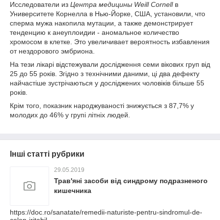
Исследователи из
Центра медицины Weill Cornell
в
Университете Корнелла в Нью-Йорке, США, установили, что
сперма мужа накопила мутации, а также демонстрирует
тенденцию к анеуплоидии - аномальное количество
хромосом в клетке. Это увеличивает вероятность избавления
от нездорового эмбриона.
На тези лікарі відстежували дослідження семи вікових груп від
25 до 55 років. Згідно з технічними даними, ці два дефекту
найчастіше зустрічаються у досліджених чоловіків більше 55
років.
Крім того, показник народжуваності знижується з 87,7% у
молодих до 46% у групі літніх людей.
Інші статті рубрики
29.05.2019
Трав'яні засоби від синдрому подразненого
кишечника
https://doc.ro/sanatate/remedii-naturiste-pentru-sindromul-de-
colon-iritabil