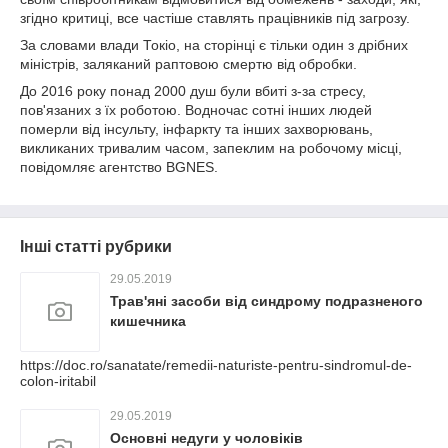
згідно критиці, все частіше ставлять працівників під загрозу.
За словами влади Токіо, на сторінці є тільки один з дрібних
міністрів, заляканий раптовою смертю від обробки.
До 2016 року понад 2000 душ були вбиті з-за стресу,
пов'язаних з їх роботою. Водночас сотні інших людей
померли від інсульту, інфаркту та інших захворювань,
викликаних тривалим часом, запеклим на робочому місці,
повідомляє агентство BGNES.
Інші статті рубрики
29.05.2019
Трав'яні засоби від синдрому подразненого
кишечника
https://doc.ro/sanatate/remedii-naturiste-pentru-sindromul-de-
colon-iritabil
29.05.2019
Основні недуги у чоловіків