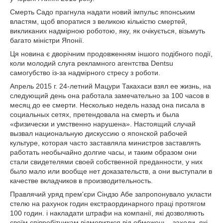
Смерть Садо прагнула надати новий імпульс японським
властям, щоб впоратися з великою кількістю смертей,
викликаних надмірною роботою, яку, як очікується, візьмуть
багато міністри Японії.
Ця новина є дворічним продовженням іншого подібного події,
коли молодий слуга рекламного агентства Dentsu
самогубство із-за надмірного стресу з роботи.
Апрель 2015 г. 24-летний Мацури Такахаси взял ее жизнь, на
следующий день она работала замечательно за 100 часов в
месяц до ее смерти. Несколько недель назад она писала в
социальных сетях, претендовала на смерть и была
«физически и умственно нарушена». Настоящий случай
вызвал национальную дискуссию о японской рабочей
культуре, которая часто заставляла министров заставлять
работать необычайно долгие часы, и таким образом они
стали свидетелями своей собственной преданности, у них
было мало или вообще нет доказательств, а они выступали в
качестве вкладчиков в производительность.
Правлячий уряд прем'єри Сіндзо Абе запропонувало укласти
стелю на рахунок годин екстраординарного праці протягом
100 годин. і накладати штрафи на компанії, які дозволяють
своїм співробітникам відмовитися від обмежень - заходи, які,