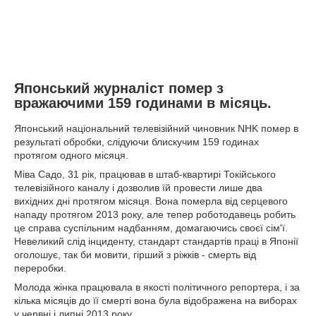
Японський журналіст помер з
вражаючими 159 годинами в місяць.
Японський національний телевізійний чиновник NHK помер в
результаті обробки, слідуючи блискучим 159 годинах
протягом одного місяця.
Міва Садо, 31 рік, працював в штаб-квартирі Токійського
телевізійного каналу і дозволив їй провести лише два
вихідних дні протягом місяця. Вона померла від серцевого
нападу протягом 2013 року, але тепер роботодавець робить
це справа суспільним надбанням, домагаючись своєї сім'ї.
Невеликий слід інциденту, стандарт стандартів праці в Японії
оголошує, так би мовити, гірший з ріжків - смерть від
переробки.
Молода жінка працювала в якості політичного репортера, і за
кілька місяців до її смерті вона була відображена на виборах
у червні і липні 2013 року.