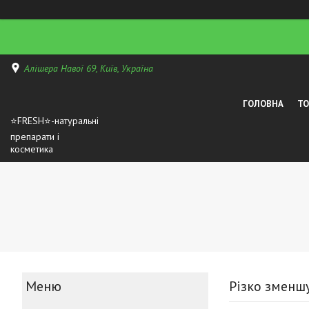
Алішера Навої 69, Київ, Україна
ГОЛОВНА
Т
⭐FRESH⭐-натуральні
препарати і
косметика
Різко зменшу