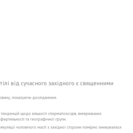
тілі від сучасного західного є священними
ловину, показуючи дослідження.
 тенденцій щодо кількості сперматозоїдів, вимірюваних
фертильності та географічної групи.
якуляції чоловічого масті з західної сторони помірно знижувалася