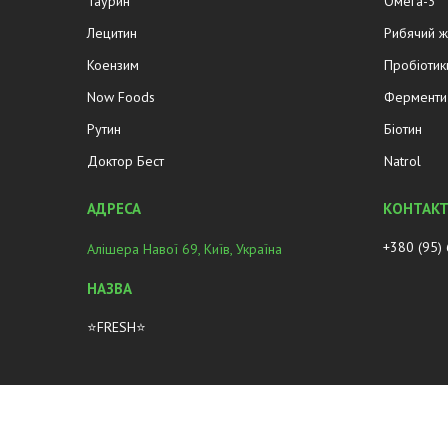
Таурин
Омега-3
Лецитин
Рибячий 
Коензим
Пробіотик
Now Foods
Ферменти 
Рутин
Біотин
Доктор Бест
Natrol
+380 (95)
Алішера Навої 69, Київ, Україна
⭐FRESH⭐