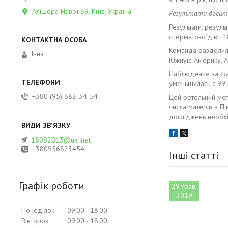
Алішера Навої 69, Київ, Україна
Результати досит
Результати, резуль
сперматозоїдів і 1
Команда разделила
Інна
Южную Америку, А
Наблюдение за фак
уменьшилась с 99 
+380 (95) 682-34-54
Цей ретельний мет
числа матерів в Пі
досліджень необхі
18082013@ukr.net
+380956823454
Інші статті
Графік роботи
29 трав.
2019
Понеділок
09:00
18:00
Вівторок
09:00
18:00