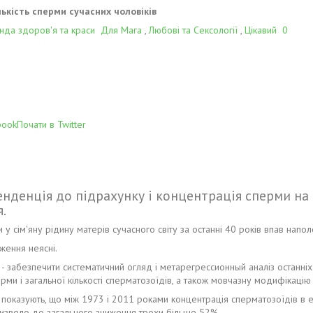
лькість сперми сучасних чоловіків
нда здоров'я та краси
Для Мага
,
Любові та Сексології
,
Цікавий
0
book
Почати в Twitter
нденція до підрахунку і концентрація сперми на 
.
у сім'яну рідину матерів сучасного світу за останні 40 років впав напо
ження неясні.
- забезпечити систематичний огляд і метарегрессионный аналіз останніх
ми і загальної кількості сперматозоїдів, а також мовчазну модифікацію 
 показують, що між 1973 і 2011 роками концентрація сперматозоїдів в е
призвело до загального зниження трохи більше 52%.