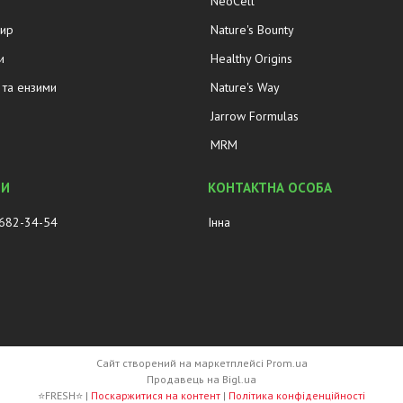
NeoCell
жир
Nature's Bounty
и
Healthy Origins
та ензими
Nature's Way
Jarrow Formulas
MRM
 682-34-54
Інна
Сайт створений на маркетплейсі
Prom.ua
Продавець на Bigl.ua
⭐FRESH⭐ |
Поскаржитися на контент
|
Політика конфіденційності