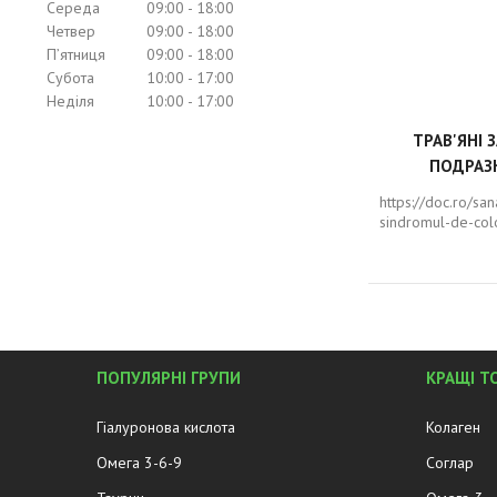
Середа
09:00
18:00
Четвер
09:00
18:00
Пʼятниця
09:00
18:00
Субота
10:00
17:00
Неділя
10:00
17:00
ТРАВ'ЯНІ 
ПОДРАЗ
https://doc.ro/sa
sindromul-de-colo
ПОПУЛЯРНІ ГРУПИ
КРАЩІ Т
Гіалуронова кислота
Колаген
Омега 3-6-9
Соглар