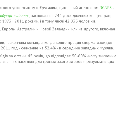
ського університету в Єрусалимі, цитований агентством
BGNES
.
одукції людини»
, засновані на 244 дослідженнях концентрації
1973 і 2011 роками. і в тому числі 42 935 чоловіків.
 Европы, Австралии и Новой Зеландии, или из другого, включая
и, - закончила команда, когда концентрация сперматозоидов
 2011 год - снижение на 52,4% - в середине западных мужчин.
їдів за останні 45 років, що відповідає 50-60% -ному зниженню
-за значних наслідків для громадського здоров'я результатів цих