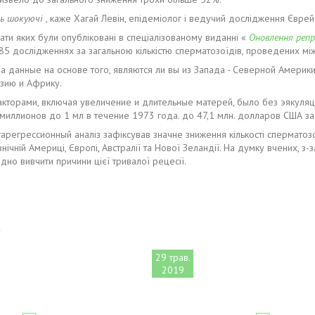
ь шокуючі
, каже Хагай Левін, епідеміолог і ведучий дослідження Єврей
тати яких були опубліковані в спеціалізованому виданні «
Оновлення репр
85 дослідженнях за загальною кількістю сперматозоїдів, проведених між 
 данные на основе того, являются ли вы из Запада - Северной Америки,
зию и Африку.
торами, включая увеличение и длительные матерей, было без эякуляци
миллионов до 1 мл в течение 1973 года. до 47,1 млн. долларов США за
арегрессионный аналіз зафіксував значне зниження кількості сперматозо
внічній Америці, Європі, Австралії та Нової Зеландії. На думку вчених, з
дно вивчити причини цієї тривалої рецесії.
29 трав.
2019