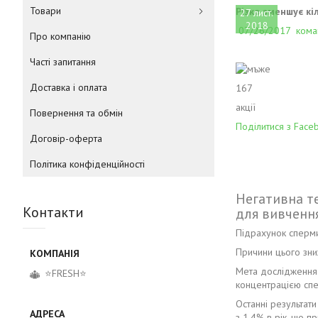
Товари
Різко зменшує кі
27 лист.
2018
07/26/2017
кома
Про компанію
Часті запитання
Доставка і оплата
167
акції
Повернення та обмін
Поділитися з Face
Договір-оферта
Політика конфіденційності
Негативна те
Контакти
для вивчення
Підрахунок сперми 
Причини цього зни
Мета дослідження 
⭐FRESH⭐
концентрацією спер
Останні результати
з 1,4% в рік, що 