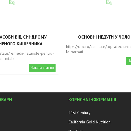
ЗАСОБИ ВІД СИНДРОМУ
ОСНОВНІ НЕДУГИ У ЧОЛО
НЕНОГО КИШЕЧНИКА
https://doc.ro/sanatate/top-afectiuni
la-barbati
natate/remedii-naturiste-pentru-
n-iritabil
Ч
Читати статтю
ОВАРИ
КОРИСНА ІНФОРМАЦІЯ
21st Century
California Gold Nutrition