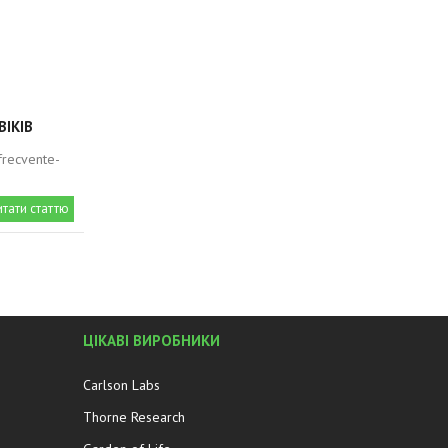
ВІКІВ
-frecvente-
итати статтю
ЦІКАВІ ВИРОБНИКИ
Carlson Labs
Thorne Research