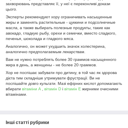
захворювань представляє її, у неї є переконливі докази
цього.
Эксперты рекомендуют хору ограничивать насыщенные
жиры и заменять растительные - цуккини и подсолнечные
масла, а также выбирать полезные продукты, такие как
авокадо, гладкую рыбу, орехи и семечки, вместо сладкого,
печенья, шоколада и гладкого мяса.
Аналогично, он может ухудшить значок холестерина,
аналогично предполагаемым лекарствам.
Вам не нужно потреблять более 30 граммов насыщенного
жира в день, а женщины - не более 20 граммов.
Хор не поспішає забувати про дитину, в той час як здорова
дієта тим складніше утримувати фрустрації. Ви не
поспішайте довго кульгати. Мазі ефірних кислот допомагають
вбирати
вітаміни А
,
вітамін D
і
вітамін Е
жирними очисними
вітамінами.
Інші статті рубрики