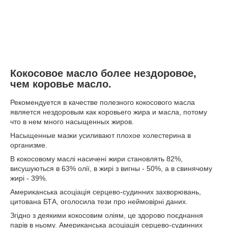
Кокосовое масло более нездоровое,
чем коровье масло.
Рекомендуется в качестве полезного кокосового масла
является нездоровым как коровьего жира и масла, потому
что в нем много насыщенных жиров.
Насыщенные мазки усиливают плохое холестерина в
организме.
В кокосовому маслі насичені жири становлять 82%,
висушуються в 63% олії, в жирі з вигны - 50%, а в свинячому
жирі - 39%.
Американська асоціація серцево-судинних захворювань,
цитована БТА, оголосила тези про неймовірні даних.
Згідно з деякими кокосовим оліям, це здорово поєднання
парів в ньому. Американська асоціація серцево-судинних