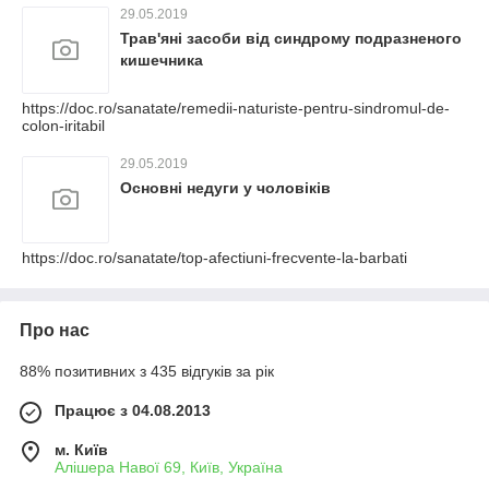
29.05.2019
Трав'яні засоби від синдрому подразненого
кишечника
https://doc.ro/sanatate/remedii-naturiste-pentru-sindromul-de-
colon-iritabil
29.05.2019
Основні недуги у чоловіків
https://doc.ro/sanatate/top-afectiuni-frecvente-la-barbati
Про нас
88% позитивних з 435 відгуків за рік
Працює з 04.08.2013
м. Київ
Алішера Навої 69, Київ, Україна