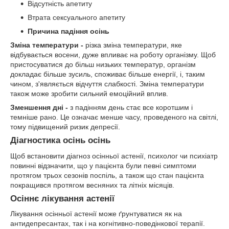
Відсутність апетиту
Втрата сексуального апетиту
Причина падіння осінь
Зміна температури -
різка зміна температури, яке
відбувається восени, дуже впливає на роботу організму. Щоб
пристосуватися до більш низьких температур, організм
докладає більше зусиль, споживає більше енергії, і, таким
чином, з'являється відчуття слабкості. Зміна температури
також може зробити сильний емоційний вплив.
Зменшення дні -
з падінням день стає все коротшим і
темніше рано. Це означає менше часу, проведеного на світлі,
тому підвищений ризик депресії.
Діагностика осінь осінь
Щоб встановити діагноз осінньої астенії, психолог чи психіатр
повинні відзначити, що у пацієнта були певні симптоми
протягом трьох сезонів поспіль, а також що стан пацієнта
покращився протягом весняних та літніх місяців.
Осіннє лікування астенії
Лікування осінньої астенії може ґрунтуватися як на
антидепресантах, так і на когнітивно-поведінкової терапії.