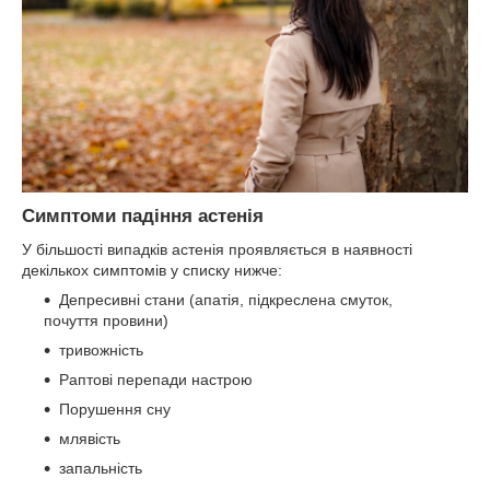
Симптоми падіння астенія
У більшості випадків астенія проявляється в наявності
декількох симптомів у списку нижче:
Депресивні стани (апатія, підкреслена смуток,
почуття провини)
тривожність
Раптові перепади настрою
Порушення сну
млявість
запальність