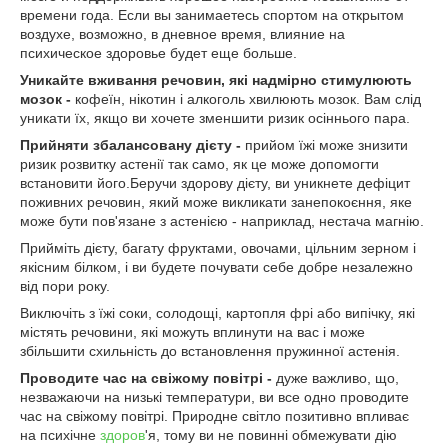
времени года. Если вы занимаетесь спортом на открытом
воздухе, возможно, в дневное время, влияние на
психическое здоровье будет еще больше.
Уникайте вживання речовин, які надмірно стимулюють
мозок -
кофеїн, нікотин і алкоголь хвилюють мозок. Вам слід
уникати їх, якщо ви хочете зменшити ризик осіннього пара.
Прийняти збалансовану дієту -
прийом їжі може знизити
ризик розвитку астенії так само, як це може допомогти
встановити його.Беручи здорову дієту, ви уникнете дефіцит
поживних речовин, який може викликати занепокоєння, яке
може бути пов'язане з астенією - наприклад, нестача магнію.
Прийміть дієту, багату фруктами, овочами, цільним зерном і
якісним білком, і ви будете почувати себе добре незалежно
від пори року.
Виключіть з їжі соки, солодощі, картопля фрі або випічку, які
містять речовини, які можуть вплинути на вас і може
збільшити схильність до встановлення пружинної астенія.
Проводите час на свіжому повітрі -
дуже важливо, що,
незважаючи на низькі температури, ви все одно проводите
час на свіжому повітрі. Природне світло позитивно впливає
на психічне
здоров
'я, тому ви не повинні обмежувати дію