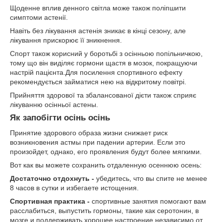
Щоденне вплив денного світла може також поліпшити
симптоми астенії.
Навіть без лікування астенія зникає в кінці сезону, але
лікування прискорює її зникнення.
Спорт також корисний у боротьбі з осінньою попільничкою,
тому що він виділяє гормони щастя в мозок, покращуючи
настрій пацієнта.Для посилення спортивного ефекту
рекомендується займатися нею на відкритому повітрі.
Прийняття здорової та збалансованої дієти також сприяє
лікуванню осінньої астены.
Як запобігти осінь осінь
Принятие здорового образа жизни снижает риск
возникновения астмы при падении артерии. Если это
произойдет, однако, его проявления будут более мягкими.
Вот как вы можете сохранить отдаленную осеннюю осень:
Достаточно отдохнуть -
убедитесь, что вы спите не менее
8 часов в сутки и избегаете истощения.
Спортивная практика -
спортивные занятия помогают вам
расслабиться, выпустить гормоны, такие как серотонин, в
мозге и поддерживать хорошее настроение независимо от