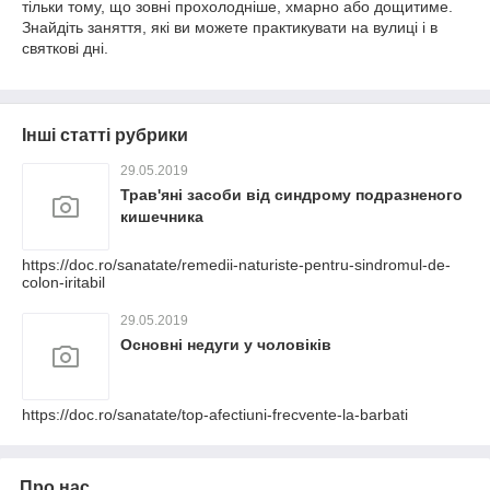
тільки тому, що зовні прохолодніше, хмарно або дощитиме.
Знайдіть заняття, які ви можете практикувати на вулиці і в
святкові дні.
Інші статті рубрики
29.05.2019
Трав'яні засоби від синдрому подразненого
кишечника
https://doc.ro/sanatate/remedii-naturiste-pentru-sindromul-de-
colon-iritabil
29.05.2019
Основні недуги у чоловіків
https://doc.ro/sanatate/top-afectiuni-frecvente-la-barbati
Про нас