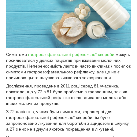
Симптоми
гастроезофагеальної рефлюксної хвороби
можуть
посилюватися у деяких пацієнтів при вживанні молочних
продуктів. Непереносимість лактози часто викликає / посилює
симптоми гастроезофагеального рефлюксу, але це не є
причиною цього шлунково-кишкового захворювання.
Дослідження, проведене в 2011 році серед 81 учасника,
показало, що у 72 з 81 були проблеми з травленням, такі як
гастроезофагеальний рефлюкс після вживання молока або
інших молочних продуктів.
З 72 пацієнтів, у яких були симптоми, характерні для
гастроезофагеальної рефлюксної хвороби, їм було
запропоновано лікування для боротьби з ацидозом в шлунку,
а 27 з них не відчули якогось покращення в лікуванні.