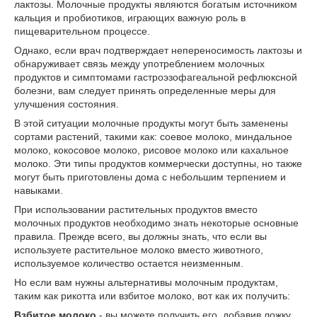
лактозы. Молочные продукты являются богатым источником
кальция и пробиотиков, играющих важную роль в
пищеварительном процессе.
Однако, если врач подтверждает непереносимость лактозы и
обнаруживает связь между употреблением молочных
продуктов и симптомами гастроэзофагеальной рефлюксной
болезни, вам следует принять определенные меры для
улучшения состояния.
В этой ситуации молочные продукты могут быть заменены
сортами растений, такими как: соевое молоко, миндальное
молоко, кокосовое молоко, рисовое молоко или кахальное
молоко. Эти типы продуктов коммерчески доступны, но также
могут быть приготовлены дома с небольшим терпением и
навыками.
При использовании растительных продуктов вместо
молочных продуктов необходимо знать некоторые основные
правила. Прежде всего, вы должны знать, что если вы
используете растительное молоко вместо животного,
используемое количество остается неизменным.
Но если вам нужны альтернативы молочным продуктам,
таким как рикотта или взбитое молоко, вот как их получить:
Взбитое молоко
- вы можете получить его, добавив ложку