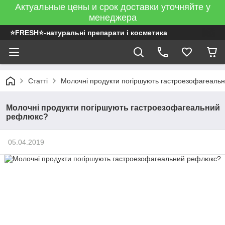
Актуальные цены и срок доставки уточняйте у
менеджера
⭐FRESH⭐-натуральні препарати і косметика
Статті
Молочні продукти погіршують гастроезофагеаль
Молочні продукти погіршують гастроезофагеальний
рефлюкс?
05.04.2019