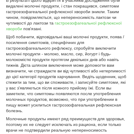
В результаті цього відкриття в учасників дослідження були
видалені молочні продукти, і стан покращився, симптоми
гастроезофагеальної рефлюксної хвороби зникли. Таким
чином, повідомляється, що непереносимість лактози чи
чутливості до лактози та
гастроезофагеальної рефлюксної
хвороби
пов'язані.
Щоб побачити, відповідальні ваші молочні продукти, поява /
посилення симптомів, специфічних для
гастроезофагеального рефлюксу, спробуйте виключити
молочні продукти - молоко, масло, сир, йогурт і будь-
молокомісткі продукти протягом декількох днів або навіть
тижнів. Дієта шляхом виключення може допомогти вам
визначити, чи страждаєте ви від чутливості або нетерпимості
до цієї категорії продуктів харчування. Ведіть щоденник, щоб
стежити за тим, що ви споживаєте, і записуйте симптоми, які
у вас з'являються після кожного прийому їжі. Если вы
заметили, что симптомы появляются после употребления
молочных продуктов, возможно, что при употреблении в
пищу может усилиться гастроэзофагеальная рефлюксная
болезнь.
Молочные продукты имеют ряд преимуществ для здоровья,
поэтому их не следует исключать из рациона, если только
врачи не подтвердили реальную непереносимость