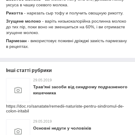
уксуса в чашку соевого молока.
Рикотта
- нарезать сыр тофу и получить овощную рикотту.
Згущене молоко
- варіть низькокалорійна рослинна молоко
до тих пір, поки воно не зменшиться на 60%, і ви отримаєте
згущене молоко.
Пармезан
- використовує поживні дріжджі замість пармезану
в рецептах.
Інші статті рубрики
29.05.2019
Трав'яні засоби від синдрому подразненого
кишечника
https://doc.ro/sanatate/remedii-naturiste-pentru-sindromul-de-
colon-iritabil
29.05.2019
Основні недуги у чоловіків