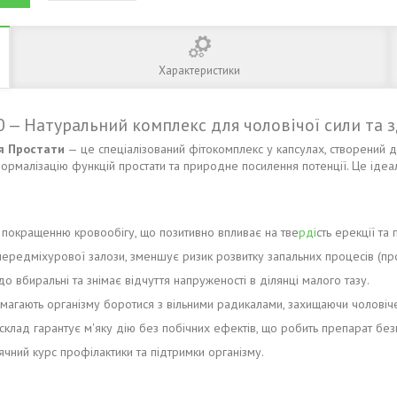
Характеристики
30 — Натуральний комплекс для чоловічої сили та 
я Простати
— це спеціалізований фітокомплекс у капсулах, створений 
ормалізацію функцій простати та природне посилення потенції. Це ідеал
 покращенню кровообігу, що позитивно впливає на тве
рді
сть ерекції та 
редміхурової залози, зменшує ризик розвитку запальних процесів (про
 вбиральні та знімає відчуття напруженості в ділянці малого тазу.
магають організму боротися з вільними радикалами, захищаючи чоловіче 
склад гарантує м'яку дію без побічних ефектів, що робить препарат бе
чний курс профілактики та підтримки організму.