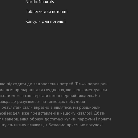
Nordic Naturals
Таблетки для потенції
Капсули для потенції
чно підходити до задоволення потреб. Тільки перевірені
ідомі всім препарати для схуднення, що зарекомендували
ьтати можна спостерігати вже в перший тиждень. На
 найкраще розуміються на тонкощах побудови
ні результати стали виразно виявлятися, ми розширили
асні моделі вже представлені в нашому каталозі. Дбати
: для завершення образу достатньо купити парфуми і почати
антують низьку планку цін. Бажаємо приємних покупок!