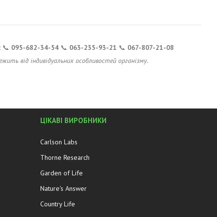
: 📞
095-682-34-54
📞
063-235-93-21
📞
067-807-21-08
жить від індивідуальних особливостей організму.
ЦІКАВІ ВИРОБНИКИ
Carlson Labs
Thorne Research
Garden of Life
Nature's Answer
Country Life