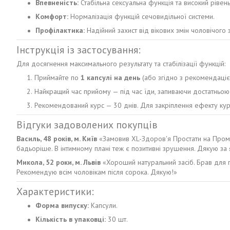
Впевненість:
Стабільна сексуальна функція та високий рівень
Комфорт:
Нормалізація функцій сечовидільної системи.
Профілактика:
Надійний захист від вікових змін чоловічого 
Інструкція із застосування:
Для досягнення максимального результату та стабілізації функцій:
Приймайте по
1 капсулі на день
(або згідно з рекомендаціє
Найкращий час прийому — під час їди, запиваючи достатньою 
Рекомендований курс — 30 днів. Для закріплення ефекту кур
Відгуки задоволених покупців
Василь, 48 років, м. Київ
«Замовив XL-Здоров'я Простати на Пром по
бадьоріше. В інтимному плані теж є позитивні зрушення. Дякую за я
Микола, 52 роки, м. Львів
«Хороший натуральний засіб. Брав для п
Рекомендую всім чоловікам після сорока. Дякую!»
Характеристики:
Форма випуску:
Капсули.
Кількість в упаковці:
30 шт.