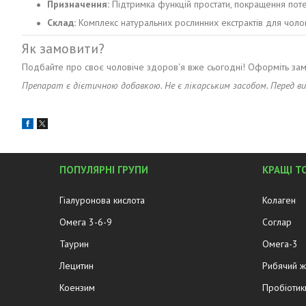
Призначення:
Підтримка функцій простати, покращення потен
Склад:
Комплекс натуральних рослинних екстрактів для чолов
Як замовити?
Подбайте про своє чоловіче здоров'я вже сьогодні! Оформіть за
Препарат є дієтичною добавкою. Не є лікарським засобом. Перед в
ПОПУЛЯРНІ ГРУПИ
КРАЩІ Т
Гіалуронова кислота
Колаген
Омега 3-6-9
Соглар
Таурин
Омега-3
Лецитин
Рибячий 
Коензим
Пробіотик