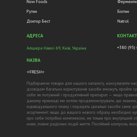
Now Foods
Ферменти 
Рутин
Біотин
Доктор Бест
Natrol
+380 (95)
Алішера Навої 69, Київ, Україна
⭐FRESH⭐
Підбираючи товари для нашого каталогу, консультанти нас
досвідом багатьох користувачів засоби зможуть пройти су
себе як потужний і продуктивний препарат — якщо правил
даному прикладі ми хотіли продемонструвати, що знаємо,
індивідуального плану і порадять ідеальні засоби саме для
асортимент: якщо до вашого нового образу необхідно купи
про себе потрібно комплексно, не тільки про внутрішній с
нове, повне радісних подій життя. Постійний контроль як