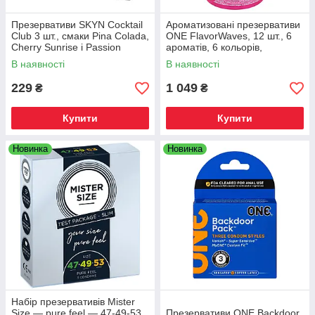
Презервативи SKYN Cocktail
Ароматизовані презервативи
Club 3 шт., смаки Pina Colada,
ONE FlavorWaves, 12 шт., 6
Cherry Sunrise і Passion
ароматів, 6 кольорів,
Daiquiri
подарункове паковання-
В наявності
В наявності
тубус
229
1 049
₴
₴
Купити
Купити
Новинка
Новинка
Набір презервативів Mister
Size — pure feel — 47-49-53
Презервативи ONE Backdoor