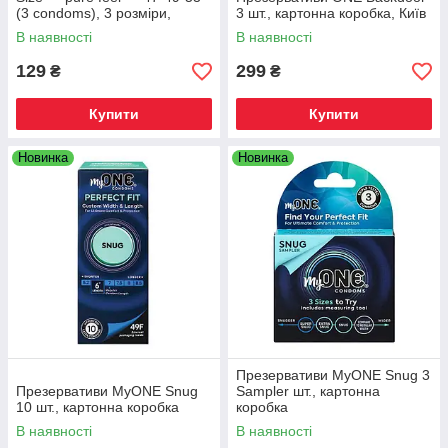
(3 condoms), 3 розміри,
3 шт., картонна коробка, Київ
товщина 0,05 мм, Київ
В наявності
В наявності
129
299
₴
₴
Купити
Купити
Новинка
Новинка
Презервативи MyONE Snug 3
Презервативи MyONE Snug
Sampler шт., картонна
10 шт., картонна коробка
коробка
В наявності
В наявності