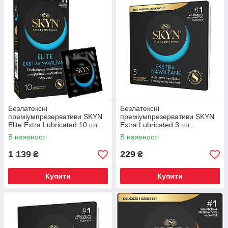
Безлатексні
Безлатексні
преміумпрезервативи SKYN
преміумпрезервативи SKYN
Elite Extra Lubricated 10 шт.
Extra Lubricated 3 шт.,
ультратонкі, на 40% більше
В наявності
В наявності
мастила
1 139
229
₴
₴
Купити
Купити