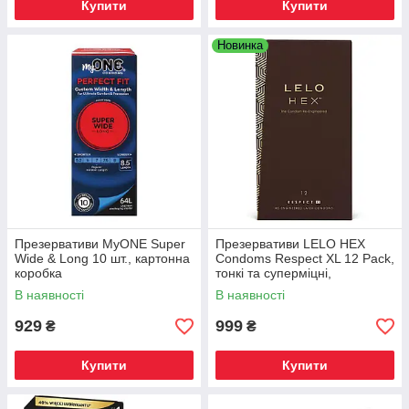
Купити
Купити
Новинка
Презервативи MyONE Super
Презервативи LELO HEX
Wide & Long 10 шт., картонна
Condoms Respect XL 12 Pack,
коробка
тонкі та суперміцні,
збільшений розмір, Київ
В наявності
В наявності
929
999
₴
₴
Купити
Купити