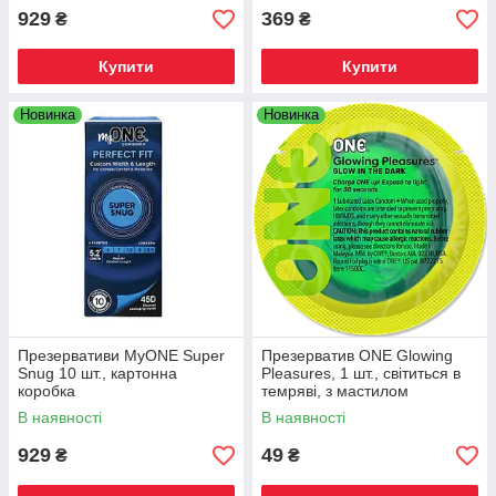
929
369
₴
₴
Купити
Купити
Новинка
Новинка
Презервативи MyONE Super
Презерватив ONE Glowing
Snug 10 шт., картонна
Pleasures, 1 шт., світиться в
коробка
темряві, з мастилом
В наявності
В наявності
929
49
₴
₴