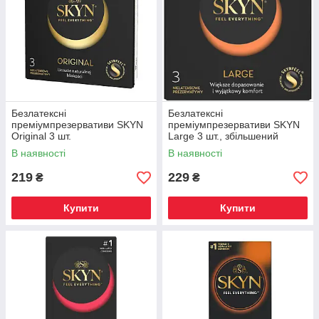
Безлатексні
Безлатексні
преміумпрезервативи SKYN
преміумпрезервативи SKYN
Original 3 шт.
Large 3 шт., збільшений
розмір
В наявності
В наявності
219
229
₴
₴
Купити
Купити