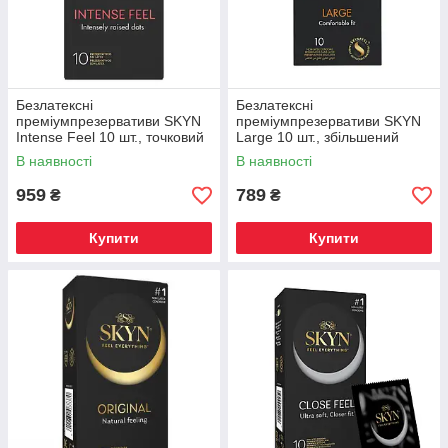
Безлатексні
Безлатексні
преміумпрезервативи SKYN
преміумпрезервативи SKYN
Intense Feel 10 шт., точковий
Large 10 шт., збільшений
рельєф
розмір
В наявності
В наявності
959
789
₴
₴
Купити
Купити