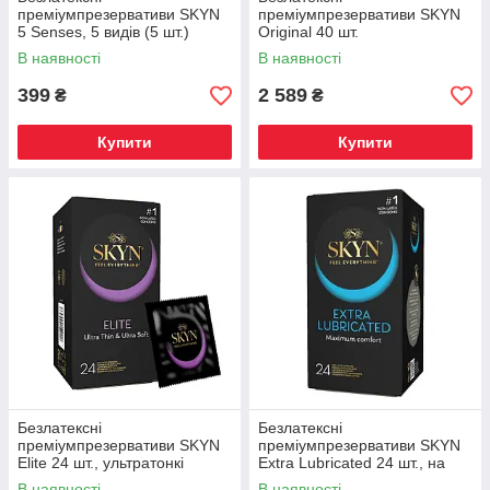
преміумпрезервативи SKYN
преміумпрезервативи SKYN
5 Senses, 5 видів (5 шт.)
Original 40 шт.
В наявності
В наявності
399
2 589
₴
₴
Купити
Купити
Безлатексні
Безлатексні
преміумпрезервативи SKYN
преміумпрезервативи SKYN
Elite 24 шт., ультратонкі
Extra Lubricated 24 шт., на
40% більше мастила
В наявності
В наявності