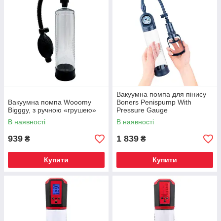
Вакуумна помпа для пінису
Вакуумна помпа Wooomy
Boners Penispump With
Bigggy, з ручною «грушею»
Pressure Gauge
В наявності
В наявності
939
1 839
₴
₴
Купити
Купити