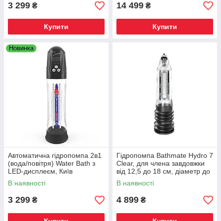
3 299
14 499
₴
₴
Купити
Купити
Новинка
Автоматична гідропомпа 2в1
Гідропомпа Bathmate Hydro 7
(вода/повітря) Water Bath з
Clear, для члена завдовжки
LED-дисплеєм, Київ
від 12,5 до 18 см, діаметр до
5 см
В наявності
В наявності
3 299
4 899
₴
₴