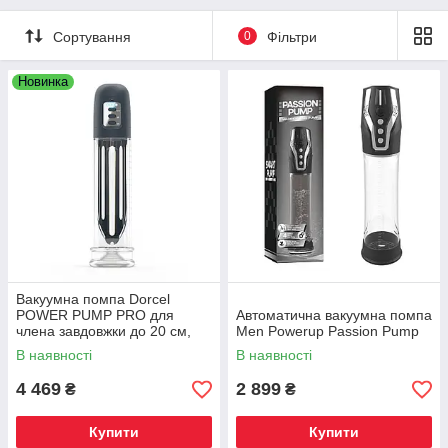
Сортування
0
Фільтри
Новинка
Вакуумна помпа Dorcel
POWER PUMP PRO для
Автоматична вакуумна помпа
члена завдовжки до 20 см,
Men Powerup Passion Pump
діаметр до 5 см, Київ
В наявності
В наявності
4 469
2 899
₴
₴
Купити
Купити