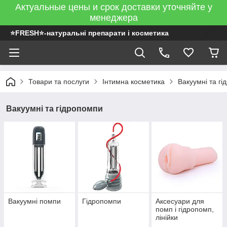
Актуальные цены и срок доставки уточняйте у
менеджера
⭐FRESH⭐-натуральні препарати і косметика
Товари та послуги
Інтимна косметика
Вакуумні та г
Вакуумні та гідропомпи
Вакуумні помпи
Гідропомпи
Аксесуари для
помп і гідропомп,
лінійки