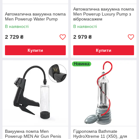
Автоматична вакуумна помпа
Автоматична вакуумна помпа
Men Powerup Luxury Pump з
Men Powerup Water Pump
вібромасажем
В наявності
В наявності
2 729
2 979
₴
₴
Купити
Купити
Новинка
Вакуумна помпа Men
Гідропомпа Bathmate
Powerup MEN Air Gun Penis
HydroXtreme 11 (X50), для