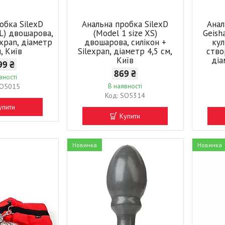
обка SilexD
Анальна пробка SilexD
Анал
 L) двошарова,
(Model 1 size XS)
Geish
expan, діаметр
двошарова, силікон +
кул
м, Київ
Silexpan, діаметр 4,5 см,
ство
Київ
діа
99 ₴
869 ₴
вності
O5015
В наявності
SO5314
упити
Купити
Новинка
Новинка