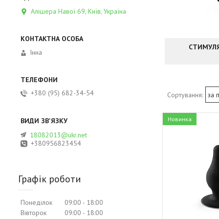
Алішера Навої 69, Київ, Україна
СТИМУЛЯ
Інна
+380 (95) 682-34-54
Новинка
18082013@ukr.net
+380956823454
Графік роботи
Понеділок
09:00
18:00
Вівторок
09:00
18:00