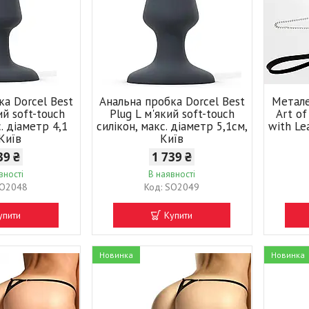
ка Dorcel Best
Анальна пробка Dorcel Best
Метале
ий soft-touch
Plug L м'який soft-touch
Art of
с. діаметр 4,1
силікон, макс. діаметр 5,1см,
with Le
 Київ
Київ
39 ₴
1 739 ₴
вності
В наявності
O2048
SO2049
упити
Купити
Новинка
Новинка