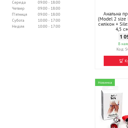
Середа
09:00
18:00
Четвер
09:00
18:00
Анальна пр
Пʼятниця
09:00
18:00
(Model 2 size
Субота
10:00
17:00
силікон + Sil
Неділя
10:00
17:00
4,5 с
1 0
В ная
S
К
Новинка