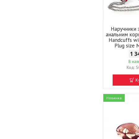
Наручники 
анальним кор
Handcuffs wi
Plug size 
1 3
В ная
S
К
Новинка