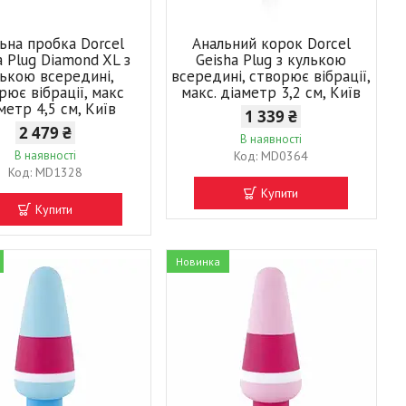
ьна пробка Dorcel
Анальний корок Dorcel
a Plug Diamond XL з
Geisha Plug з кулькою
ькою всередині,
всередині, створює вібрації,
рює вібрації, макс
макс. діаметр 3,2 см, Київ
метр 4,5 см, Київ
1 339 ₴
2 479 ₴
В наявності
В наявності
MD0364
MD1328
Купити
Купити
Новинка