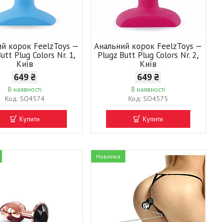
ий корок FeelzToys —
Анальний корок FeelzToys —
utt Plug Colors Nr. 1,
Plugz Butt Plug Colors Nr. 2,
Київ
Київ
649 ₴
649 ₴
В наявності
В наявності
SO4574
SO4575
Купити
Купити
Новинка