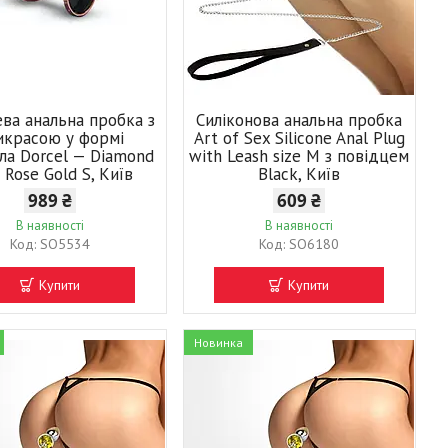
ва анальна пробка з
Силіконова анальна пробка
икрасою у формі
Art of Sex Silicone Anal Plug
ла Dorcel — Diamond
with Leash size M з повідцем
 Rose Gold S, Київ
Black, Київ
989 ₴
609 ₴
В наявності
В наявності
SO5534
SO6180
Купити
Купити
Новинка