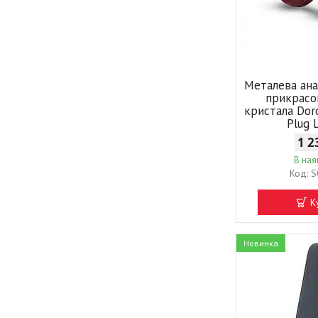
Металева ана
прикрасо
кристала Dor
Plug 
1 2
В ная
S
К
Новинка