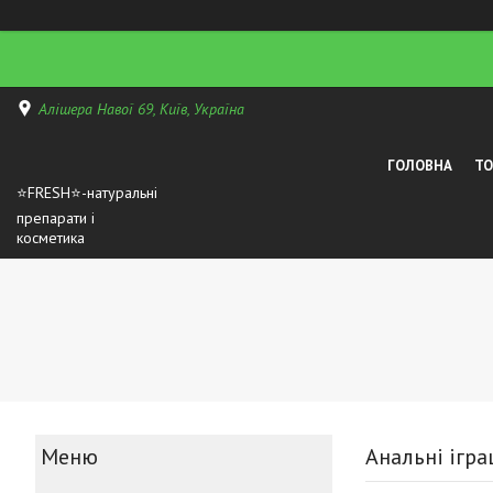
Алішера Навої 69, Київ, Україна
ГОЛОВНА
Т
⭐FRESH⭐-натуральні
препарати і
косметика
Анальні ігр