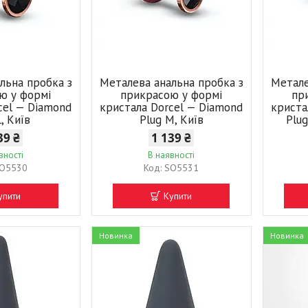
льна пробка з
Металева анальна пробка з
Метале
ю у формі
прикрасою у формі
пр
cel — Diamond
кристала Dorcel — Diamond
криста
L, Київ
Plug M, Київ
Plug
39 ₴
1 139 ₴
вності
В наявності
O5530
SO5531
упити
Купити
Новинка
Новинка