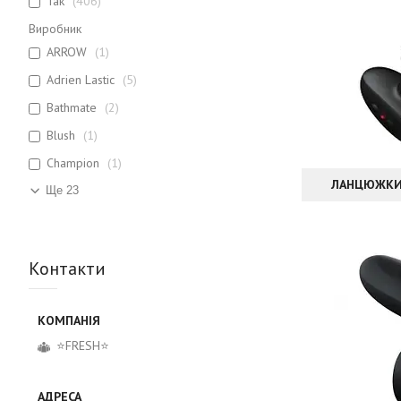
Так
406
Виробник
ARROW
1
Adrien Lastic
5
Bathmate
2
Blush
1
Champion
1
ЛАНЦЮЖКИ,
Ще 23
Контакти
⭐FRESH⭐