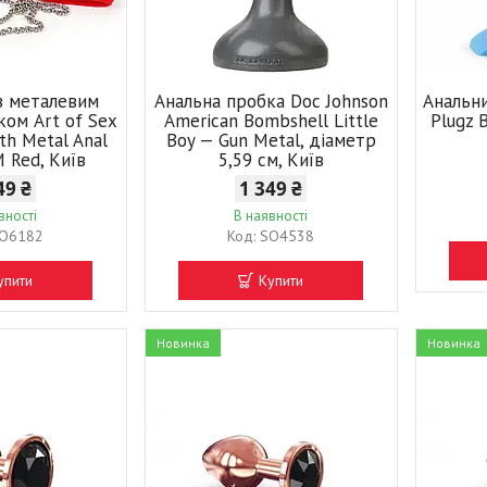
з металевим
Анальна пробка Doc Johnson
Анальн
ком Art of Sex
American Bombshell Little
Plugz B
th Metal Anal
Boy — Gun Metal, діаметр
M Red, Київ
5,59 см, Київ
49 ₴
1 349 ₴
вності
В наявності
O6182
SO4538
упити
Купити
Новинка
Новинка