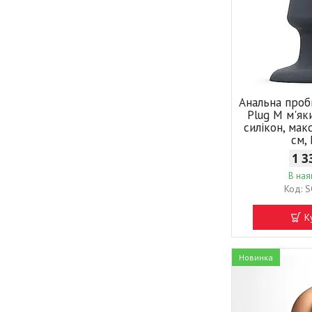
Анальна проб
Plug M м'як
силікон, мак
см,
1 3
В ная
S
К
Новинка