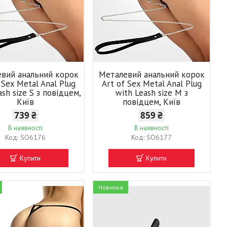
вий анальний корок
Металевий анальний корок
 Sex Metal Anal Plug
Art of Sex Metal Anal Plug
ash size S з повідцем,
with Leash size M з
Київ
повідцем, Київ
739 ₴
859 ₴
В наявності
В наявності
SO6176
SO6177
Купити
Купити
Новинка