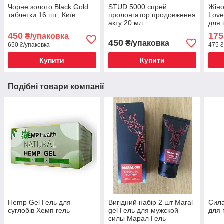
Чорне золото Black Gold
STUD 5000 спрей
Жіно
таблетки 16 шт., Київ
пролонгатор продовження
Love
акту 20 мл
для 
450
175
₴/упаковка
450
₴/упаковка
650 ₴/упаковка
475 ₴
Купити
Купити
Подібні товари компанії
Hemp Gel Гель для
Вигідний набір 2 шт Maral
Сил
суглобів Хемп гель
gel Гель для мужской
для 
силы Марал Гель