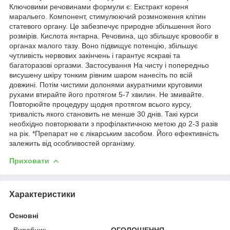
Ключовими речовинами формули є: Екстракт кореня
маральего. Компонент, стимулюючий розмноження клітин
статевого органу. Це забезпечує природне збільшення його
розмірів. Кислота янтарна. Речовина, що збільшує кровообіг в
органах малого тазу. Воно підвищує потенцію, збільшує
чутливість нервових закінчень і гарантує яскраві та
багаторазові оргазми. Застосування На чисту і попередньо
висушену шкіру тонким рівним шаром нанесіть по всій
довжині. Потім чистими долонями акуратними круговими
рухами втирайте його протягом 5-7 хвилин. Не змивайте.
Повторюйте процедуру щодня протягом всього курсу,
тривалість якого становить не менше 30 днів. Такі курси
необхідно повторювати з профілактичною метою до 2-3 разів
на рік. *Препарат не є лікарським засобом. Його ефективність
залежить від особливостей організму.
Приховати
Характеристики
Основні
Виробник
ОГОЛОШЕННЯ