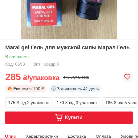
Maral gel Гель для мужской силы Марал Гель
В наявності
Код: 6693
Опт і роздріб
285
₴/упаковка
475 ₴/упаковка
Економія
190 ₴
Залишилось
41 день
175 ₴
від 2 упаковок
170 ₴
від 3 упаковок
165 ₴
від 5 упак
Купити
Опис
Характеристики
Доставка
Оплата
Умови п