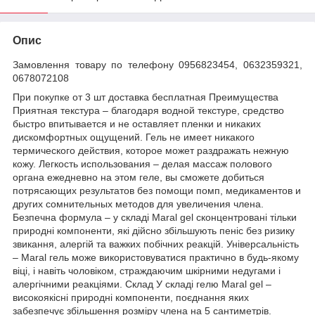
Опис
Замовлення товару по телефону 0956823454, 0632359321,
0678072108
При покупке от 3 шт доставка бесплатная Преимущества
Приятная текстура – благодаря водной текстуре, средство
быстро впитывается и не оставляет пленки и никаких
дискомфортных ощущений. Гель не имеет никакого
термического действия, которое может раздражать нежную
кожу. Легкость использования – делая массаж полового
органа ежедневно на этом геле, вы сможете добиться
потрясающих результатов без помощи помп, медикаментов и
других сомнительных методов для увеличения члена.
Безпечна формула – у складі Maral gel сконцентровані тільки
природні компоненти, які дійсно збільшують пеніс без ризику
звикання, алергій та важких побічних реакцій. Універсальність
– Maral гель може використовуватися практично в будь-якому
віці, і навіть чоловіком, страждаючим шкірними недугами і
алергічними реакціями. Склад У складі гелю Maral gel –
високоякісні природні компоненти, поєднання яких
забезпечує збільшення розміру члена на 5 сантиметрів.