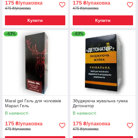
175
175
₴/упаковка
₴/упаковка
475 ₴/упаковка
475 ₴/упаковка
Купити
Купити
–63%
–63%
Maral gel Гель для чоловіків
Збуджуюча жувальна гумка
Марал Гель
Детонатор
В наявності
В наявності
175
175
₴/упаковка
₴/упаковка
475 ₴/упаковка
475 ₴/упаковка