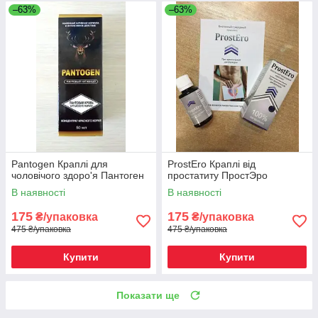
–63%
–63%
Pantogen Краплі для
ProstEro Краплі від
чоловічого здоро'я Пантоген
простатиту ПростЭро
В наявності
В наявності
175
175
₴/упаковка
₴/упаковка
475 ₴/упаковка
475 ₴/упаковка
Купити
Купити
Показати ще