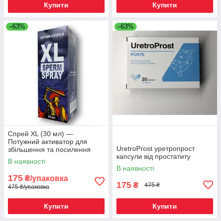
Купити
Купити
–63%
–63%
Спрей XL (30 мл) —
Потужний активатор для
UretroProst уретропрост
збільшення та посилення
капсули від простатиту
репродуктивної функції
В наявності
В наявності
175
₴/упаковка
175
₴
475 ₴
475 ₴/упаковка
Купити
Купити