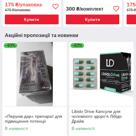
175
175
₴/упаковка
300
₴/комплект
475 ₴/упаковка
475 ₴
Купити
Купити
Акційні пропозиції та новинки
–63%
–63%
Libido Drive Капсули для
«Перунів дар» препарат для
чоловічого здоро'я Лібідо
підвищення потенції
Драйв
В наявності
В наявності