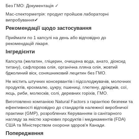
Без ГМО: Документація ✓
Мас-спекторметрія: продукт пройшов лабораторні
випробування✔
Рекомендації щодо застосування
Приймати по 1 капсулі на день або відповідно до
рекомендацій лікаря.
Інгредієнти
Капсула (желатин, гліцерин, очищена вода, анато, діоксид
титану), сафлорова олія, органічна лляна олія, жовтий
бджолиний віск, соняшниковий лецитин без ГМО.
Не містить штучних консервантів і підсолоджувачів, молочних
продуктів, крохмалю, цукру, пшениці, глютену, дріжджів, сої,
яєць, риби, молюсків, солі, деревних горіхів, ГМО.
Виготовлено компанією Natural Factors з гарантією безпеки та
ефективності відповідно до стандартів належної виробничої
практики (GMP), розроблених Керуванням із санітарного
нагляду за якістю харчових продуктів і медикаментів (FDA)
США та Міністерством охорони здоров'я Канади.
Попередження