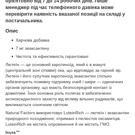
орієнтовно від 7 до 14 робочих днів. Лише
менеджер під час телефонного дзвінка може
перевірити наявність вказаної позиції на складі у
постачальника.
Опис
Харчова добавка
7 мг зеаксантину
Чистота та ефективність гарантовані
Лютеїн — це основний каротиноїд, який є в макулі
(центральній зоні сітківки) ока, що відповідає за гарний зір.
Лютеїн і його супутник каротиноїд зеаксантин спільно
забезпечують поживну підтримку очей і шкіри — одиничних
органів організму, що мають безпосередній контакт із
довкіллям. Їхня основна роль полягає в забезпеченні
антиоксидантного захисту від впливу вільних радикалів, що
викликається сонячним світлом.
Natural Factors використовує LuteinRich — лютеїн і зеаксантин
природного походження, отримані з пелюсток оксамитців.
LuteinRich не містить опромінення й не містить ГМО.
Isura™