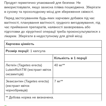
Продукт герметично упакований для безпеки. Не
використовувати, якщо захисна плівка пошкоджена. Зберігати
в сухому та прохолодному місці для збереження свіжості.
Перед застосуванням будь-яких харчових добавок під час
вагітності, планування вагітності, грудного вигодовування, під
час приймання препаратів, наявності захворювань або
підготовки до хірургічної операції треба проконсультуватися з
лікарем. Зберігати в недоступному для дітей місці.
Харчова цінність
Розмір порції:
1 капсула
Кількість в 1 порції
Лютеїн (Tagetes erecta)
40 мг**
LuteinRichTM (екстракт квіток
оксамитців)
Зеаксантин (Tagetes erecta)
7 мг**
(екстракт квіток
чорнобривців)
** Добова норма не визначена.