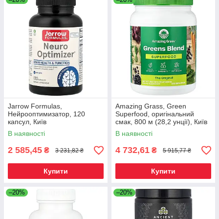
Jarrow Formulas,
Amazing Grass, Green
Нейрооптимизатор, 120
Superfood, оригінальний
капсул, Київ
смак, 800 м (28,2 унції), Київ
В наявності
В наявності
2 585,45
4 732,61
₴
₴
3 231,82 ₴
5 915,77 ₴
Купити
Купити
–20%
–20%