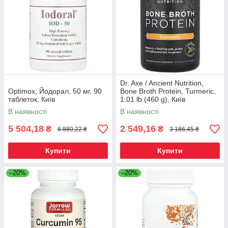
Dr. Axe / Ancient Nutrition,
Optimox, Йодорал, 50 мг, 90
Bone Broth Protein, Turmeric,
таблеток, Київ
1.01 lb (460 g), Київ
В наявності
В наявності
5 504,18
2 549,16
₴
₴
6 880,22 ₴
3 186,45 ₴
Купити
Купити
–20%
–20%