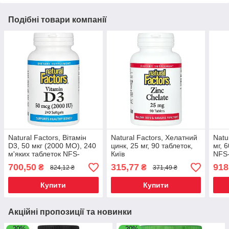
Подібні товари компанії
Natural Factors, Вітамін
Natural Factors, Хелатний
Natu
D3, 50 мкг (2000 МО), 240
цинк, 25 мг, 90 таблеток,
мг, 
м'яких таблеток NFS-
Київ
NFS-
01063, Київ
700,50
315,77
918
₴
₴
824,12 ₴
371,49 ₴
Купити
Купити
Акційні пропозиції та новинки
–20%
–20%