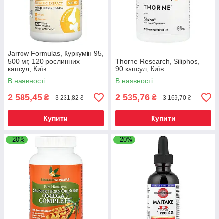
Jarrow Formulas, Куркумін 95,
500 мг, 120 рослинних
Thorne Research, Siliphos,
капсул, Київ
90 капсул, Київ
В наявності
В наявності
2 585,45
2 535,76
₴
₴
3 231,82 ₴
3 169,70 ₴
Купити
Купити
–20%
–20%