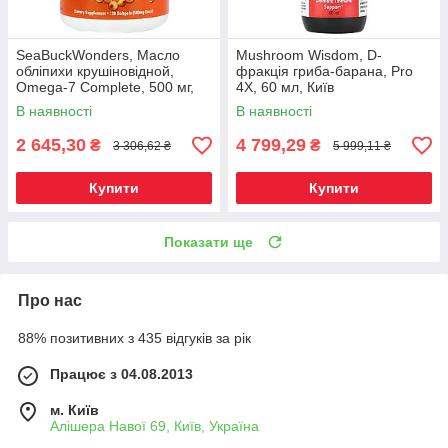
SeaBuckWonders, Масло
Mushroom Wisdom, D-
обліпихи крушіновідной,
фракція гриба-барана, Pro
Omega-7 Complete, 500 мг,
4X, 60 мл, Київ
120 м'яких капсул, Київ
В наявності
В наявності
2 645,30
4 799,29
₴
₴
3 306,62 ₴
5 999,11 ₴
Купити
Купити
Показати ще
Про нас
88% позитивних з 435 відгуків за рік
Працює з 04.08.2013
м. Київ
Алішера Навої 69, Київ, Україна