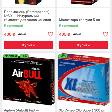
Переможець (Peremozhets)
№30 — Натуральний
комплекс для чоловічої сили
Молот тора капсули 5 шт
та впевненості
В наявності
В наявності
400
405
₴
₴
420 ₴
425 ₴
Купити
Купити
Новинка
–4%
–3%
Аірбул (Airbull) №8 —
XL-Супер (XL-Super) 300 мг