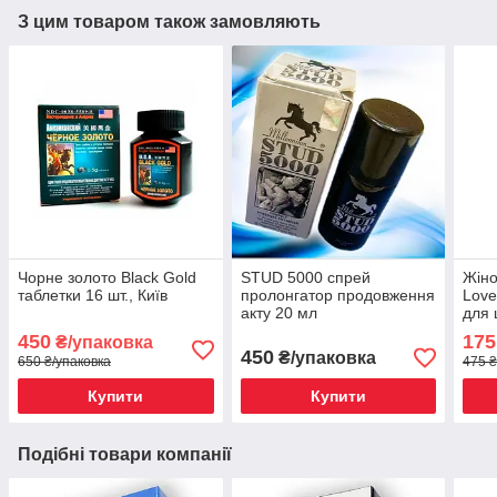
З цим товаром також замовляють
Чорне золото Black Gold
STUD 5000 спрей
Жіно
таблетки 16 шт., Київ
пролонгатор продовження
Love
акту 20 мл
для 
450
175
₴/упаковка
450
₴/упаковка
650 ₴/упаковка
475 ₴
Купити
Купити
Подібні товари компанії