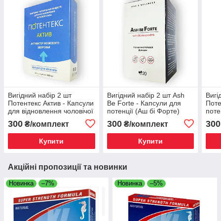
Вигідний набір 2 шт
Вигідний набір 2 шт Ash
Вигі
Потентекс Актив - Капсули
Be Forte - Капсули для
Поте
для відновлення чоловічої
потенції (Аш бі Форте)
поте
сили
300
300
300
₴/комплект
₴/комплект
Купити
Купити
Акційні пропозиції та новинки
Новинка
–7%
Новинка
–5%