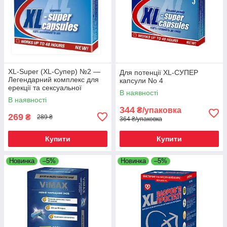
XL-Super (XL-Супер) №2 —
Для потенції XL-СУПЕР
Легендарний комплекс для
капсули No 4
ерекції та сексуальної
В наявності
витривалості
В наявності
344
₴/упаковка
269
₴
289 ₴
364 ₴/упаковка
Купити
Купити
Новинка
–5%
Новинка
–5%