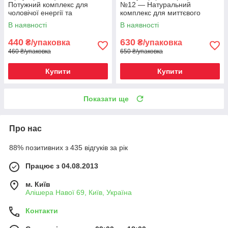
Потужний комплекс для
№12 — Натуральний
чоловічої енергії та
комплекс для миттєвого
стабільної ерекції
посилення чоловічої сили та
В наявності
В наявності
витривалості
440
630
₴/упаковка
₴/упаковка
460 ₴/упаковка
650 ₴/упаковка
Купити
Купити
Показати ще
Про нас
88% позитивних з 435 відгуків за рік
Працює з 04.08.2013
м. Київ
Алішера Навої 69, Київ, Україна
Контакти