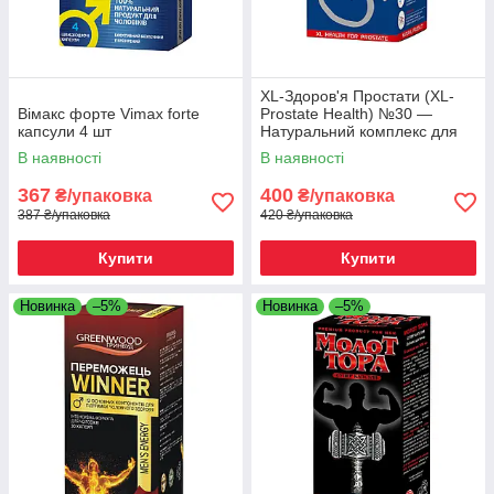
XL-Здоров'я Простати (XL-
Вімакс форте Vimax forte
Prostate Health) №30 —
капсули 4 шт
Натуральний комплекс для
чоловічої сили та здоров'я
В наявності
В наявності
передміхурової залози
367
400
₴/упаковка
₴/упаковка
387 ₴/упаковка
420 ₴/упаковка
Купити
Купити
Новинка
–5%
Новинка
–5%