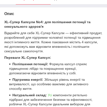
Опис
XL-Супер Капсули No4: для поліпшення потенції та
сексуального здоров'я
Відкрийте для себе XL-Супер Капсули — ефективний продукт,
розроблений для підтримки чоловічої потенції та підвищення
якості інтимного життя. Кожне паковання містить 4 капсули,
які допоможуть вам відновити впевненість і поліпшити
сексуальне самопочуття.
Переваги XL-Супер Капсул:
Поліпшення потенції:
Формула капсул сприяє
підвищенню лібідо та покращенню ерекції,
допомагаючи відновити впевненість у собі.
Підтримка енергії:
Збільшує рівень енергії та
витривалості, що особливо важливо для активного
способу життя.
Натуральний склад:
Усі
компоненти ретельно
підібрані для забезпечення безпеки та ефективності,
роблячи XL-Супер Капсули ідеальним вибором для