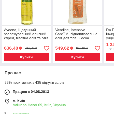
Aveeno, Щоденний
Vaseline, Intensive
I'm 
зволожувальний оливний
CareTM, відновлювальна
інжи
спрей, вівсяна олія та олія
олія для тіла, Cocoa
унції
жожоба, 200 мл (6,7 рідк.
Radiant®, 200 мл (6,8 рідк.
1 3
Унції), Київ
Унції) Київ, Київ
636,48
549,62
₴
₴
748,79 ₴
646,61 ₴
1 581
Купити
Купити
Про нас
88% позитивних з 435 відгуків за рік
Працює з 04.08.2013
м. Київ
Алішера Навої 69, Київ, Україна