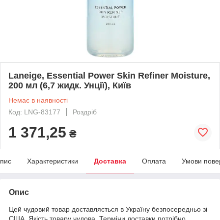
Laneige, Essential Power Skin Refiner Moisture,
200 мл (6,7 жидк. Унції), Київ
Немає в наявності
Код: LNG-83177
Роздріб
1 371,25
₴
пис
Характеристики
Доставка
Оплата
Умови пове
Опис
Цей чудовий товар доставляється в Україну безпосередньо зі
США. Якість товару чудова. Терміни доставки потрібно