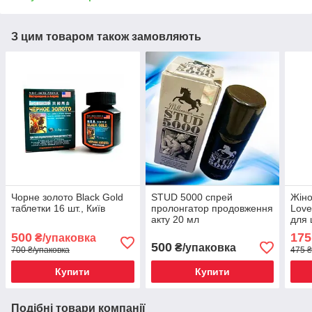
З цим товаром також замовляють
Чорне золото Black Gold
STUD 5000 спрей
Жіно
таблетки 16 шт., Київ
пролонгатор продовження
Love
акту 20 мл
для 
500
175
₴/упаковка
500
₴/упаковка
700 ₴/упаковка
475 ₴
Купити
Купити
Подібні товари компанії