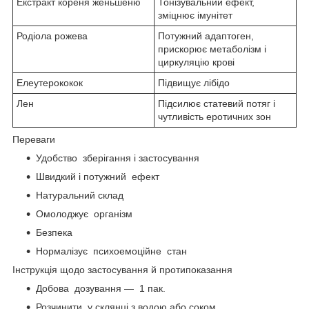
Екстракт кореня женьшеню
Тонізувальний ефект,
зміцнює імунітет
Родіола рожева
Потужний адаптоген,
прискорює метаболізм і
циркуляцію крові
Елеутерококок
Підвищує лібідо
Лен
Підсилює статевий потяг і
чутливість еротичних зон
Переваги
Удобство зберігання і застосування
Швидкий і потужний ефект
Натуральний склад
Омолоджує організм
Безпека
Нормалізує психоемоційне стан
Інструкція щодо застосування й протипоказання
Добова дозування — 1 пак.
Розчинити у склянці з водою або соком