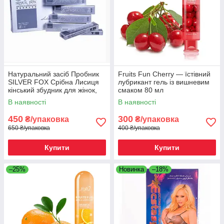
Натуральний засіб Пробник
Fruits Fun Cherry — їстівний
SILVER FOX Срібна Лисиця
лубрикант гель із вишневим
кінський збудник для жінок,
смаком 80 мл
Київ
В наявності
В наявності
450
300
₴/упаковка
₴/упаковка
650 ₴/упаковка
400 ₴/упаковка
Купити
Купити
–25%
Новинка
–18%