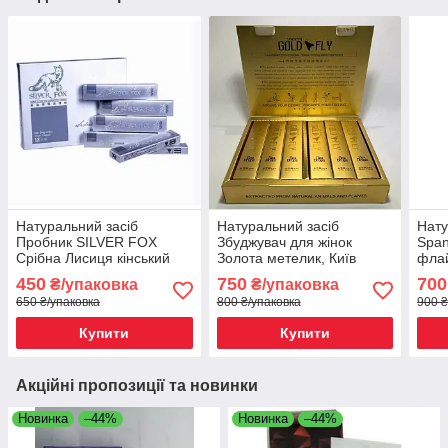
Натуральний засіб
Натуральний засіб
Нату
Пробник SILVER FOX
Збуджувач для жінок
Span
Срібна Лисиця кінський
Золота метелик, Київ
флай
збудник для жінок, Київ
крап
450
750
700
₴/упаковка
₴/упаковка
650 ₴/упаковка
800 ₴/упаковка
900 ₴
Купити
Купити
Акційні пропозиції та новинки
Новинка
–44%
Новинка
–44%