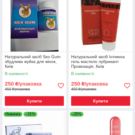
Натуральний засіб Sex Gum
Натуральний засіб Інтимна
збудлива жуйка для жінок,
гель мастило лубрикант
Київ
Провокація, Київ
В наявності
В наявності
250
250
₴/упаковка
₴/упаковка
450 ₴/упаковка
450 ₴/упаковка
Купити
Купити
Новинка
–31%
–25%