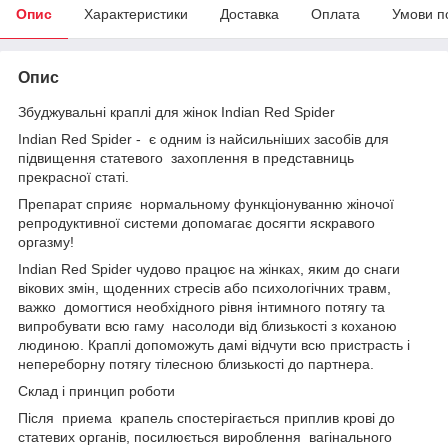
Опис
Характеристики
Доставка
Оплата
Умови п
Опис
Збуджувальні краплі для жінок Indian Red Spider
Indian Red Spider - є одним із найсильніших засобів для
підвищення статевого захоплення в представниць
прекрасної статі.
Препарат сприяє нормальному функціонуванню жіночої
репродуктивної системи допомагає досягти яскравого
оргазму!
Indian Red Spider чудово працює на жінках, яким до снаги
вікових змін, щоденних стресів або психологічних травм,
важко домогтися необхідного рівня інтимного потягу та
випробувати всю гаму насолоди від близькості з коханою
людиною. Краплі допоможуть дамі відчути всю пристрасть і
непереборну потягу тілесною близькості до партнера.
Склад і принцип роботи
Після приема крапель спостерігається приплив крові до
статевих органів, посилюється вироблення вагінального