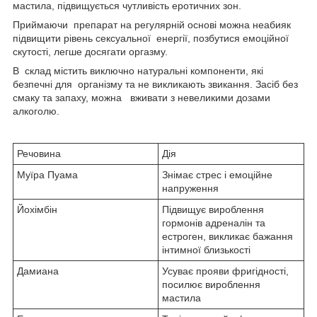
мастила, підвищується чутливість еротичних зон.
Приймаючи препарат на регулярній основі можна неабияк
підвищити рівень сексуальної енергії, позбутися емоційної
скутості, легше досягати оргазму.
В склад містить виключно натуральні компоненти, які
безпечні для організму та не викликають звикання. Засіб без
смаку та запаху, можна вживати з невеликими дозами
алкоголю.
Речовина
Дія
Муїра Пуама
Знімає стрес і емоційне
напруження
Йохімбін
Підвищує вироблення
гормонів адреналін та
естроген, викликає бажання
інтимної близькості
Дамиана
Усуває прояви фригідності,
посилює вироблення
мастила