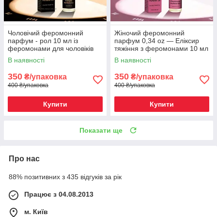
Чоловічий феромонний
Жіночий феромонний
парфум - рол 10 мл із
парфум 0,34 oz — Еліксир
феромонами для чоловіків
тяжіння з феромонами 10 мл
(72729)
(77625)
В наявності
В наявності
350
350
₴/упаковка
₴/упаковка
400 ₴/упаковка
400 ₴/упаковка
Купити
Купити
Показати ще
Про нас
88% позитивних з 435 відгуків за рік
Працює з 04.08.2013
м. Київ