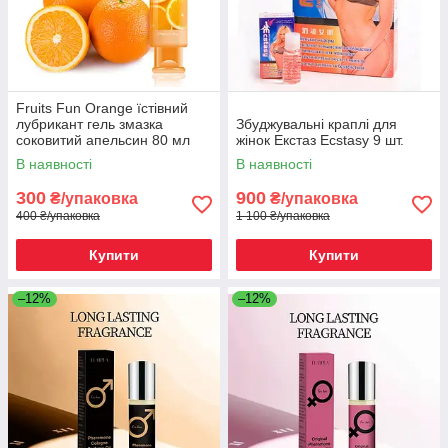
Fruits Fun Orange їстівний
лубрикант гель змазка
Збуджувальні краплі для
соковитий апельсин 80 мл
жінок Екстаз Ecstasy 9 шт.
В наявності
В наявності
300
900
₴/упаковка
₴/упаковка
400 ₴/упаковка
1 100 ₴/упаковка
Купити
Купити
–12%
–12%