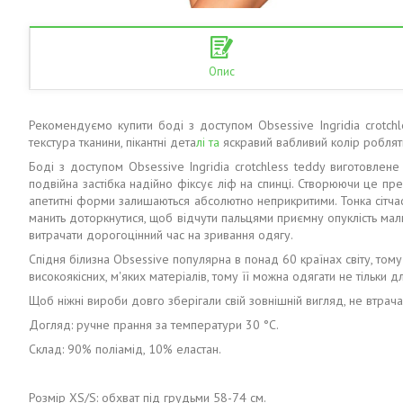
Опис
Рекомендуємо купити боді з доступом Obsessive Ingridia crotc
текстура тканини, пікантні дета
лі та
яскравий вабливий колір роблят
Боді з доступом Obsessive Ingridia crotchless teddy виготовлене
подвійна застібка надійно фіксує ліф на спинці. Створюючи це пр
апетитні форми залишаються абсолютно неприкритими. Тонка сітчаста
манить доторкнутися, щоб відчути пальцями приємну опуклість малю
витрачати дорогоцінний час на зривання одягу.
Спідня білизна Obsessive популярна в понад 60 країнах світу, тому щ
високоякісних, м'яких матеріалів, тому її можна одягати не тільки д
Щоб ніжні вироби довго зберігали свій зовнішній вигляд, не втрач
Догляд: ручне прання за температури 30 °C.
Склад: 90% поліамід, 10% еластан.
Розмір XS/S: обхват під грудьми 58-74 см.