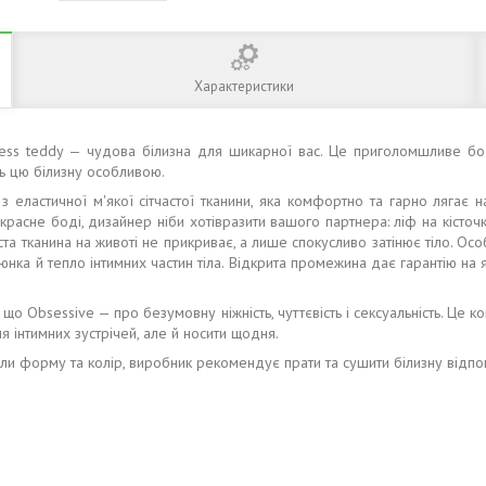
Характеристики
hless teddy — чудова білизна для шикарної вас. Це приголомшливе бо
ь цю білизну особливою.
 з еластичної м'якої сітчастої тканини, яка комфортно та гарно лягає 
екрасне боді, дизайнер ніби хотівразити вашого партнера: ліф на кісто
 тканина на животі не прикриває, а лише спокусливо затінює тіло. Особи
нка й тепло інтимних частин тіла. Відкрита промежина дає гарантію на
о Obsessive — про безумовну ніжність, чуттєвість і сексуальність. Це ком
ля інтимних зустрічей, але й носити щодня.
али форму та колір, виробник рекомендує прати та сушити білизну відпов