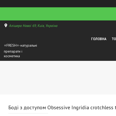
Алішера Навої 69, Київ, Україна
ГОЛОВНА
Т
⭐FRESH⭐-натуральні
препарати і
косметика
Боді з доступом Obsessive Ingridia crotchless 