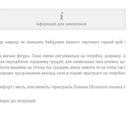
Інформація для замовлення
ді навряд чи залишить байдужим вашого партнера: гарний крій і
на вигини фігури. Тонкі лямки регулюються на потрібну довжину, а
чках передбачає підтримку грудей, але напівчашка така умовна, що
ста вишивка на сіточці під грудьми, внизу живота та на попці так і
 яскраве продовження вечора, коли в пориві пристрасті не потрібно
форт і якість, елегантність і пристрасть. Білизна Obsessive пошита з
ідно до інструкцій.