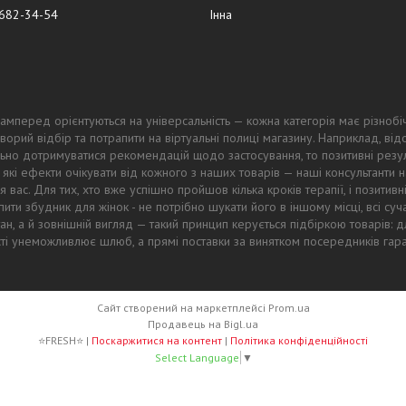
 682-34-54
Інна
амперед орієнтуються на універсальність — кожна категорія має різнобі
ворий відбір та потрапити на віртуальні полиці магазину. Наприклад, в
ьно дотримуватися рекомендацій щодо застосування, то позитивні резул
 які ефекти очікувати від кожного з наших товарів — наші консультанти
 вас. Для тих, хто вже успішно пройшов кілька кроків терапії, і позитив
ти збудник для жінок - не потрібно шукати його в іншому місці, всі суч
тан, а й зовнішній вигляд — такий принцип керується підбіркою товарів
ості унеможливлює шлюб, а прямі поставки за винятком посередників гар
Сайт створений на маркетплейсі
Prom.ua
Продавець на Bigl.ua
⭐FRESH⭐ |
Поскаржитися на контент
|
Політика конфіденційності
Select Language
▼