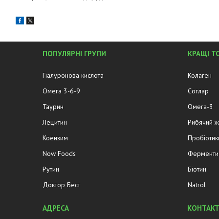
ПОПУЛЯРНІ ГРУПИ
КРАЩІ Т
Гіалуронова кислота
Колаген
Омега 3-6-9
Соглар
Таурин
Омега-3
Лецитин
Рибячий 
Коензим
Пробіотик
Now Foods
Ферменти 
Рутин
Біотин
Доктор Бест
Natrol