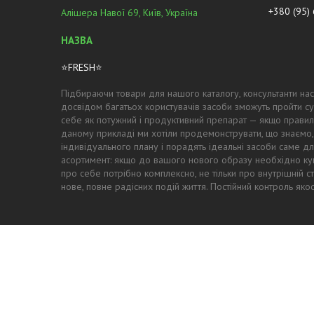
+380 (95)
Алішера Навої 69, Київ, Україна
⭐FRESH⭐
Підбираючи товари для нашого каталогу, консультанти нас
досвідом багатьох користувачів засоби зможуть пройти су
себе як потужний і продуктивний препарат — якщо правил
даному прикладі ми хотіли продемонструвати, що знаємо,
індивідуального плану і порадять ідеальні засоби саме для
асортимент: якщо до вашого нового образу необхідно купи
про себе потрібно комплексно, не тільки про внутрішній с
нове, повне радісних подій життя. Постійний контроль як