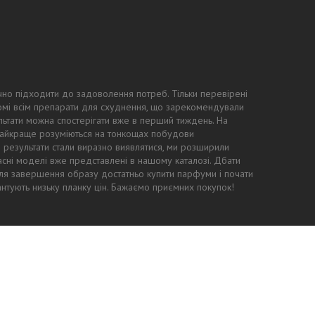
чно підходити до задоволення потреб. Тільки перевірені
ідомі всім препарати для схуднення, що зарекомендували
ьтати можна спостерігати вже в перший тиждень. На
 найкраще розуміються на тонкощах побудови
ні результати стали виразно виявлятися, ми розширили
асні моделі вже представлені в нашому каталозі. Дбати
: для завершення образу достатньо купити парфуми і почати
антують низьку планку цін. Бажаємо приємних покупок!