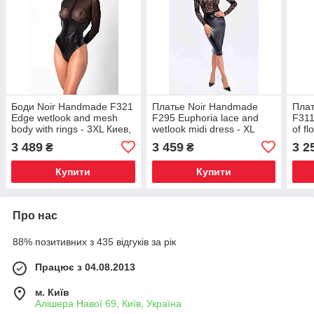
Боди Noir Handmade F321
Платье Noir Handmade
Плат
Edge wetlook and mesh
F295 Euphoria lace and
F311
body with rings - 3XL Киев,
wetlook midi dress - XL
of f
Київ
Киев, Київ
wetl
3 489
3 459
3 2
₴
₴
Купити
Купити
Про нас
88% позитивних з 435 відгуків за рік
Працює з 04.08.2013
м. Київ
Алішера Навої 69, Київ, Україна