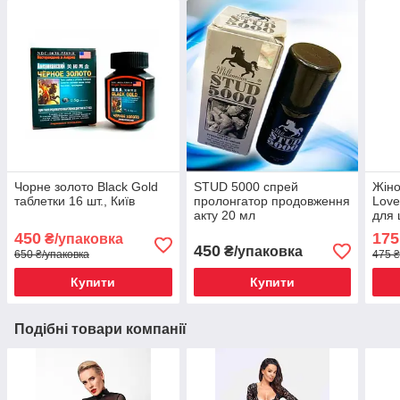
Чорне золото Black Gold
STUD 5000 спрей
Жіно
таблетки 16 шт., Київ
пролонгатор продовження
Love
акту 20 мл
для 
450
175
₴/упаковка
450
₴/упаковка
650 ₴/упаковка
475 ₴
Купити
Купити
Подібні товари компанії