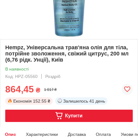
Hempz, Універсальна трав'яна олія для тіла,
потрійне зволоження, свіжий цитрус, 200 мл
(6,76 рідк. Унції), Київ
В наявності
Код: HPZ-05560
Роздріб
864,45
₴
1 017 ₴
Економія
152.55 ₴
Залишилось
41 день
Купити
Опис
Характеристики
Доставка
Оплата
Умови п