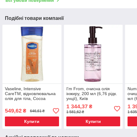
Всі умови повернення
Подібні товари компанії
Vaseline, Intensive
I'm From, очисна олія
Numb
CareTM, відновлювальна
інжиру, 200 мл (6,76 рідк.
очищ
олія для тіла, Cocoa
унції), Київ
мл (6
Radiant®, 200 мл (6,8 рідк.
1 344,37
1 3
₴
Унції) Київ, Київ
549,62
₴
646,61 ₴
1 581,62 ₴
1 635
Купити
Купити