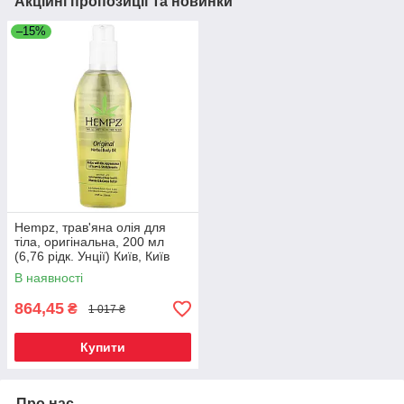
Акційні пропозиції та новинки
–15%
Hempz, трав'яна олія для
тіла, оригінальна, 200 мл
(6,76 рідк. Унції) Київ, Київ
В наявності
864,45
₴
1 017 ₴
Купити
Про нас