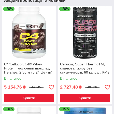
Акційні пропозиції та новинки
–20%
–20%
C4/Cellucor, C4® Whey
Cellucor, Super ThermoTM,
Protein, молочний шоколад
спалювач жиру без
Hershey, 2,38 кг (5,24 фунти),
стимуляторів, 60 капсул, Київ
Київ
В наявності
В наявності
5 154,76
2 727,48
₴
₴
6 443,45 ₴
3 409,36 ₴
Купити
Купити
–20%
–15%