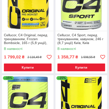
Cellucor, C4 Original, перед
Cellucor, C4 Sport, перед
тренуванням, Frozen
тренуванням, кавуном, 246 г
Bombsicle, 165 г (5,8 унції),
(8,7 унції) Київ, Київ
Київ
В наявності
В наявності
1 799,02
1 358,77
₴
₴
2 116,49 ₴
1 598,55 ₴
Купити
Купити
–15%
–15%