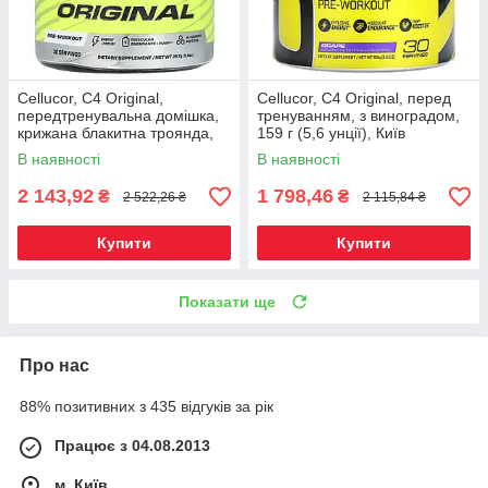
Cellucor, C4 Original,
Cellucor, C4 Original, перед
передтренувальна домішка,
тренуванням, з виноградом,
крижана блакитна троянда,
159 г (5,6 унції), Київ
267 унцій (9,4 унції) Київ, Київ
В наявності
В наявності
2 143,92
1 798,46
₴
₴
2 522,26 ₴
2 115,84 ₴
Купити
Купити
Показати ще
Про нас
88% позитивних з 435 відгуків за рік
Працює з 04.08.2013
м. Київ