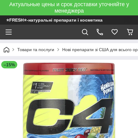
Актуальные цены и срок доставки уточняйте у
менеджера
⭐FRESH⭐-натуральні препарати і косметика
Товари та послуги
Нові препарати зі США для всього ор
–15%