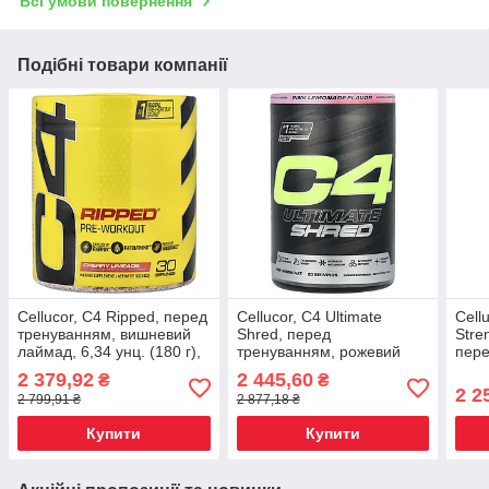
Всі умови повернення
Подібні товари компанії
Cellucor, C4 Ripped, перед
Cellucor, C4 Ultimate
Cell
тренуванням, вишневий
Shred, перед
Stre
лаймад, 6,34 унц. (180 г),
тренуванням, рожевий
пер
Київ
лимонад, 406 г (14,3
комп
2 379,92
2 445,60
₴
₴
унції), Київ
Punc
2 2
2 799,91 ₴
2 877,18 ₴
тайф
Купити
Купити