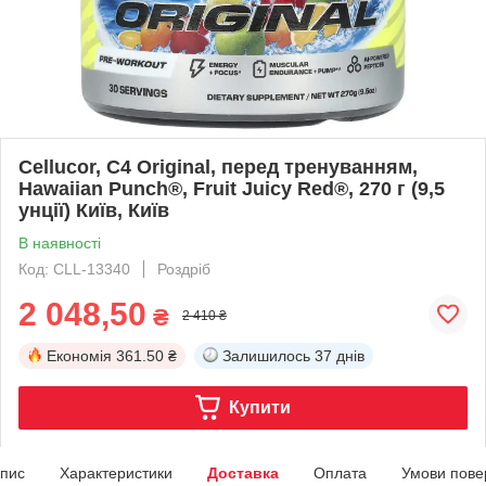
Cellucor, C4 Original, перед тренуванням,
Hawaiian Punch®, Fruit Juicy Red®, 270 г (9,5
унції) Київ, Київ
В наявності
Код: CLL-13340
Роздріб
2 048,50
₴
2 410 ₴
Економія
361.50 ₴
Залишилось
37 днів
Купити
пис
Характеристики
Доставка
Оплата
Умови пове