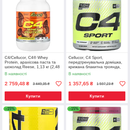
C4/Cellucor, C4® Whey
Cellucor, C4 Sport,
Protein, арахісова паста та
передтренувальна домішка,
шоколад Reese, 1,13 кг (2,48
крижана блакитна троянда,
фунта), Київ
244 г (8,6 унції) Київ, Київ
В наявності
В наявності
2 759,48
1 357,65
₴
₴
3 449,35 ₴
1 597,23 ₴
Купити
Купити
–15%
–15%