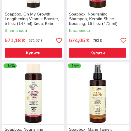
Soapbox, Oh My Growth,
Soapbox, Nourishing
Lengthening Vitamin Booster,
Shampoo, Keratin Shine
5 fl oz (147 ml) Киев, Київ
Boosting, 16 fl oz (473 ml)
Киев, Київ
В наявності
В наявності
571,18
674,05
₴
₴
671,97 ₴
793 ₴
Купити
Купити
–15%
–15%
Soapbox, Nourishing
Soapbox, Mane Tamer,