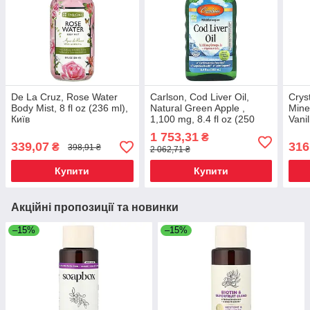
De La Cruz, Rose Water
Carlson, Cod Liver Oil,
Crys
Body Mist, 8 fl oz (236 ml),
Natural Green Apple ,
Mine
Київ
1,100 mg, 8.4 fl oz (250
Vanil
ml), Київ
ml), 
1 753,31
₴
339,07
316
₴
398,91 ₴
2 062,71 ₴
Купити
Купити
Акційні пропозиції та новинки
–15%
–15%