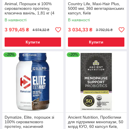
Animal, Порошок зі 100%
Country Life, Maxi-Hair Plus,
сироваткового протеїну,
5000 мкг, 360 вегетаріанських
класична ваніль, 1,81 кг (4
капсул, Київ
фунти), Київ
В наявності
В наявності
3 979,45
3 034,33
₴
₴
4 974,32 ₴
3 792,91 ₴
Купити
Купити
–20%
–20%
Dymatize, Elite, порошок зі
Ancient Nutrition, Пробіотики
100% сироваткового
для підтримки менопаузи, 50
протеїну, насичений
млрд КУО, 60 капсул Київ,