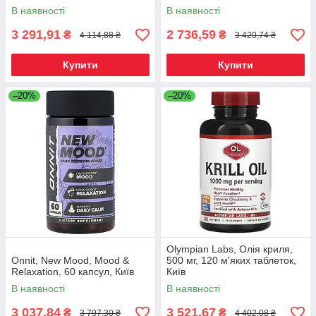
шоколад, 907 г (2 фунти),
Київ
В наявності
В наявності
Київ
3 291,91
2 736,59
₴
₴
4 114,88 ₴
3 420,74 ₴
Купити
Купити
–20%
–20%
Olympian Labs, Олія криля,
Onnit, New Mood, Mood &
500 мг, 120 м'яких таблеток,
Relaxation, 60 капсул, Київ
Київ
В наявності
В наявності
3 037,84
3 521,67
₴
₴
3 797,30 ₴
4 402,08 ₴