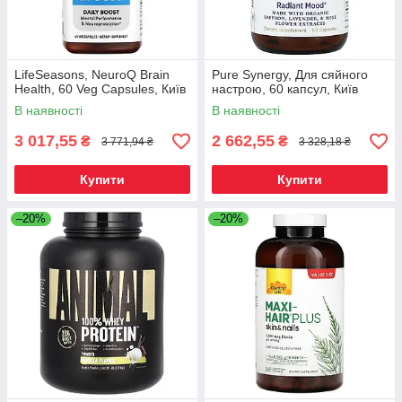
LifeSeasons, NeuroQ Brain
Pure Synergy, Для сяйного
Health, 60 Veg Capsules, Київ
настрою, 60 капсул, Київ
В наявності
В наявності
3 017,55
2 662,55
₴
₴
3 771,94 ₴
3 328,18 ₴
Купити
Купити
–20%
–20%