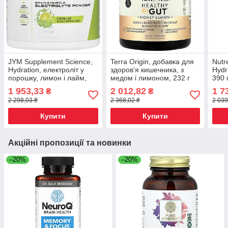
JYM Supplement Science,
Terra Origin, добавка для
Nutr
Hydration, електроліт у
здоров'я кишечника, з
Hydr
порошку, лимон і лайм,
медом і лимоном, 232 г
390 г
204 г (7,2 унції) Київ, Київ
(8,16 унції) TEO-07311,
1 953,33
2 012,82
1 7
₴
₴
Київ
2 298,03 ₴
2 368,02 ₴
2 039
Купити
Купити
Акційні пропозиції та новинки
–20%
–20%