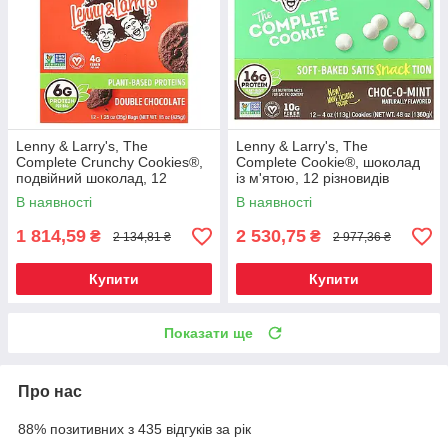
Lenny & Larry's, The
Lenny & Larry's, The
Complete Crunchy Cookies®,
Complete Cookie®, шоколад
подвійний шоколад, 12
із м'ятою, 12 різновидів
пакетиків по 35 г (1,25 унції),
печива, 113 г (4 унції), Київ
В наявності
В наявності
Київ
1 814,59
2 530,75
₴
₴
2 134,81 ₴
2 977,36 ₴
Купити
Купити
Показати ще
Про нас
88% позитивних з 435 відгуків за рік