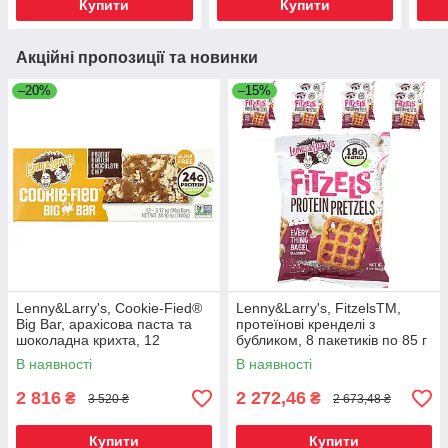
Купити
Купити
Акційні пропозиції та новинки
–20%
–15%
Lenny&Larry's, Cookie-Fied®
Lenny&Larry's, FitzelsTM,
Big Bar, арахісова паста та
протеїнові кренделі з
шоколадна крихта, 12
бубликом, 8 пакетиків по 85 г
батончиків по 90 г (3,17, Київ
(3 унції), Київ
В наявності
В наявності
2 816
2 272,46
₴
₴
3 520 ₴
2 673,48 ₴
Купити
Купити