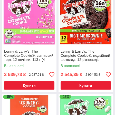
Lenny & Larry's, The
Lenny & Larry's, The
Complete Cookie®, святковий
Complete Cookie®, подвійний
торт, 12 печінки, 113 г (4
шоколад, 12 різновидів
унції), Київ
печива, 113 г (4 унції), Київ
В наявності
В наявності
2 539,73
2 545,35
₴
₴
2 987,91 ₴
2 994,53 ₴
Купити
Купити
–15%
–15%