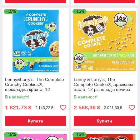
–15%
–15%
Lenny&Larry's, The Complete
Lenny & Larry's, The
Crunchy Cookies®,
Complete Cookie®, арахісова
шоколадна крихта, 12
паста, 12 різновидів печива,
пакетиків по 35 г (1,25 унції),
113 г (4 унції), Київ
В наявності
В наявності
Київ
1 821,73
2 568,36
₴
₴
2 143,22 ₴
3 021,60 ₴
Купити
Купити
–15%
–15%