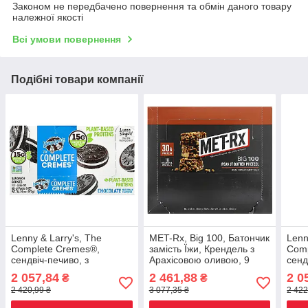
Законом не передбачено повернення та обмін даного товару
належної якості
Всі умови повернення
Подібні товари компанії
Lenny & Larry's, The
MET-Rx, Big 100, Батончик
Lenn
Complete Cremes®,
замість Їжи, Крендель з
Comp
сендвіч-печиво, з
Арахісовою оливою, 9
сенд
шоколадом, 12 пакетиків
батончиків, по 3,52 унції
паке
2 057,84
2 461,88
2 0
₴
₴
по 81 г (2,86 унції), Київ
(100 г), Київ
унції
2 420,99 ₴
3 077,35 ₴
2 422