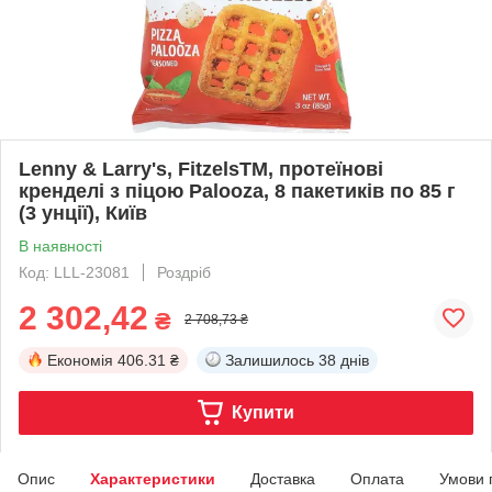
Lenny & Larry's, FitzelsTM, протеїнові
кренделі з піцою Palooza, 8 пакетиків по 85 г
(3 унції), Київ
В наявності
Код: LLL-23081
Роздріб
2 302,42
₴
2 708,73 ₴
Економія
406.31 ₴
Залишилось
38 днів
Купити
Опис
Характеристики
Доставка
Оплата
Умови 