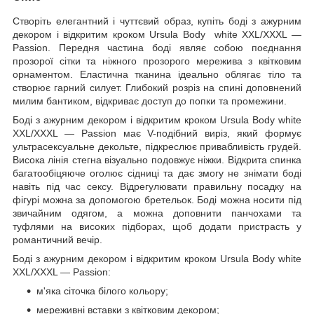
Створіть елегантний і чуттєвий образ, купіть боді з ажурним
декором і відкритим кроком Ursula Body white XXL/XXXL —
Passion. Передня частина боді являє собою поєднання
прозорої сітки та ніжного прозорого мережива з квітковим
орнаментом. Еластична тканина ідеально облягає тіло та
створює гарний силует. Глибокий розріз на спині доповнений
милим бантиком, відкриває доступ до попки та промежини.
Боді з ажурним декором і відкритим кроком Ursula Body white
XXL/XXXL — Passion має V-подібний виріз, який формує
ультрасексуальне декольте, підкреслює привабливість грудей.
Висока лінія стегна візуально подовжує ніжки. Відкрита спинка
багатообіцяюче оголює сідниці та дає змогу не знімати боді
навіть під час сексу. Відрегулювати правильну посадку на
фігурі можна за допомогою бретельок. Боді можна носити під
звичайним одягом, а можна доповнити панчохами та
туфлями на високих підборах, щоб додати пристрасть у
романтичний вечір.
Боді з ажурним декором і відкритим кроком Ursula Body white
XXL/XXXL — Passion:
м'яка сіточка білого кольору;
мереживні вставки з квітковим декором;