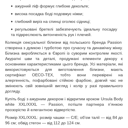
ажурний ліф формує глибоке декольте;
висока посадка боді подовжує ніжки;
глибокий виріз на спинці оголює сідниці;
регульовані бретелі забезпечують ідеальну посадку
та підкреслюють витонченість рук і плечей.
Колекція сексуальної білизни від польського бренда Passion
створена з думкою і турботою про сучасну та динамічну жінку.
Білизна виробляється в Європі із суворим контролем якості.
Акуратні шви та деталі, продумані елементи декору є
основними характеристиками цього бренда. Усі матеріали, які
використовуються для виготовлення білизни, мають
сертифікат OECO-TEX, тобто вони перевірені на
алергенність, пофарбовані стійкою фарбою, довгий час не
змінюють свій зовнішній вигляд і колір у разі правильного
догляду.
Купіть боді з ажурним декором і відкритим кроком Ursula Body
white XXL/XXXL — Passion, потіште партнера п'янкою
прозорістю й елегантною відвертістю.
Розмір XXL/XXXL: розмір чашки — C/E; об'єм талії — від 84 до
96 см; обвід стегон — від 112 до 124 см.