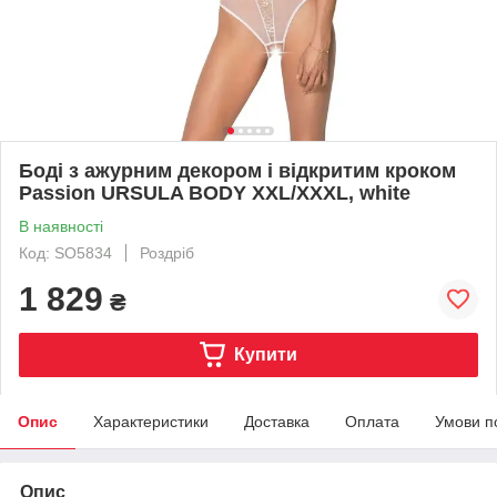
Боді з ажурним декором і відкритим кроком
Passion URSULA BODY XXL/XXXL, white
В наявності
Код: SO5834
Роздріб
1 829
₴
Купити
Опис
Характеристики
Доставка
Оплата
Умови п
Опис