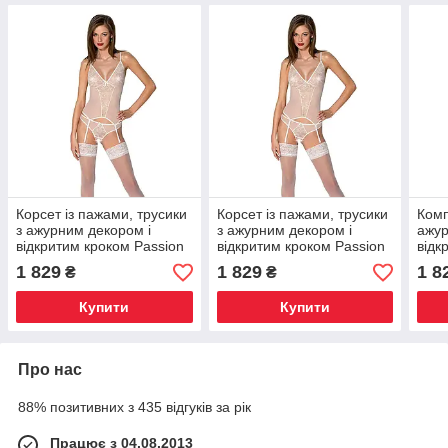
Корсет із пажами, трусики
Корсет із пажами, трусики
Комп
з ажурним декором і
з ажурним декором і
ажур
відкритим кроком Passion
відкритим кроком Passion
відк
URSULA CORSET L/XL,
URSULA CORSET S/M,
URSU
1 829
1 829
1 8
₴
₴
white, Київ
white, Київ
Київ
Купити
Купити
Про нас
88% позитивних з 435 відгуків за рік
Працює з 04.08.2013