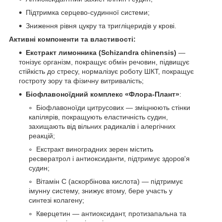
Підтримка серцево-судинної системи;
Зниження рівня цукру та тригліцеридів у крові.
Активні компоненти та властивості:
Екстракт лимонника (Schizandra chinensis)
—
тонізує організм, покращує обмін речовин, підвищує
стійкість до стресу, нормалізує роботу ШКТ, покращує
гостроту зору та фізичну витривалість;
Біофлавоноїдний комплекс «Флора-Плант»
:
Біофлавоноїди цитрусових — зміцнюють стінки
капілярів, покращують еластичність судин,
захищають від вільних радикалів і алергічних
реакцій;
Екстракт виноградних зерен містить
ресвератрол і антиоксиданти, підтримує здоров'я
судин;
Вітамін С (аскорбінова кислота) — підтримує
імунну систему, знижує втому, бере участь у
синтезі колагену;
Кверцетин — антиоксидант, протизапальна та