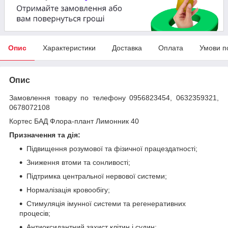
Опис
Характеристики
Доставка
Оплата
Умови п
Опис
Замовлення товару по телефону 0956823454, 0632359321,
0678072108
Кортес БАД Флора-плант Лимонник 40
Призначення та дія:
Підвищення розумової та фізичної працездатності;
Зниження втоми та сонливості;
Підтримка центральної нервової системи;
Нормалізація кровообігу;
Стимуляція імунної системи та регенеративних
процесів;
Антиоксидантний захист клітин і судин;