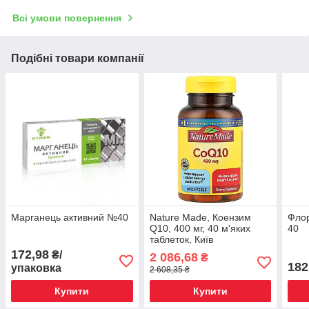
Всі умови повернення
Подібні товари компанії
Марганець активний №40
Nature Made, Коензим
Флор
Q10, 400 мг, 40 м'яких
40
таблеток, Київ
172,98
₴/
2 086,68
₴
182
упаковка
2 608,35 ₴
Купити
Купити