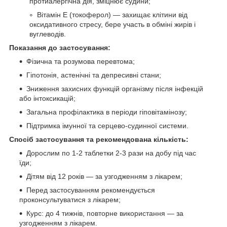
протиалергічна дія, зміцнює судини;
Вітамін Е (токоферол) — захищає клітини від
оксидативного стресу, бере участь в обміні жирів і
вуглеводів.
Показання до застосування:
Фізична та розумова перевтома;
Гіпотонія, астенічні та депресивні стани;
Зниження захисних функцій організму після інфекцій
або інтоксикацій;
Загальна профілактика в періоди гіповітамінозу;
Підтримка імунної та серцево-судинної системи.
Спосіб застосування та рекомендована кількість:
Дорослим по 1-2 таблетки 2-3 рази на добу під час
їди;
Дітям від 12 років — за узгодженням з лікарем;
Перед застосуванням рекомендується
проконсультуватися з лікарем;
Курс: до 4 тижнів, повторне використання — за
узгодженням з лікарем.