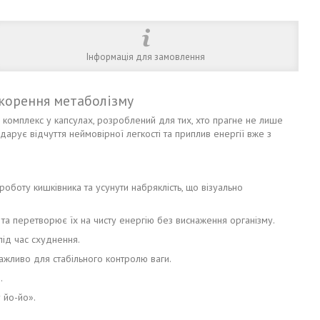
Інформація для замовлення
скорення метаболізму
 комплекс у капсулах, розроблений для тих, хто прагне не лише
дарує відчуття неймовірної легкості та приплив енергії вже з
оботу кишківника та усунути набряклість, що візуально
а перетворює їх на чисту енергію без виснаження організму.
під час схуднення.
жливо для стабільного контролю ваги.
.
 йо-йо».