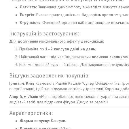
Легкість:
Зникнення дискомфорту в животі та відчуття важкос
Енергія:
Висока працездатність та бадьорість протягом усьог
Стрункість:
Очищений організм набагато швидше втрачає зай
Інструкція із застосування:
Для досягнення максимального ефекту детоксикації:
Приймайте по
1–2 капсули двічі на день
.
Найкращий час — під час їди, запиваючи
великою склянкою 
Рекомендований курс — 1 місяць. Для закріплення результат
Відгуки задоволених покупців
Ірина, м. Київ
«Замовила Рідкий Каштан "Супер Очищення" на Пром
енергії вранці, і дійсно відчуваю легкість у травленні. Хороша до
Андрій, м. Львів
«Мені подобається, що в складі є гуарана та ламі
як дієвий засіб для підтримки фігури. Дякую за сервіс!»
Характеристики:
Форма випуску:
Капсули.
Кількість в упаковці:
60 шт.