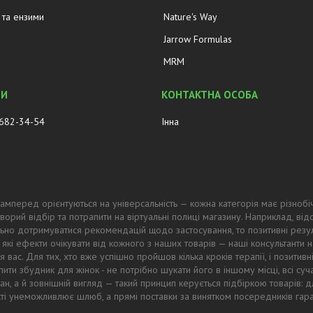
та ензими
Nature's Way
Jarrow Formulas
MRM
 682-34-54
Інна
амперед орієнтуються на універсальність — кожна категорія має різнобі
ворий відбір та потрапити на віртуальні полиці магазину. Наприклад, в
ьно дотримуватися рекомендацій щодо застосування, то позитивні резул
 які ефекти очікувати від кожного з наших товарів — наші консультанти
 вас. Для тих, хто вже успішно пройшов кілька кроків терапії, і позитив
ти збудник для жінок - не потрібно шукати його в іншому місці, всі суч
тан, а й зовнішній вигляд — такий принцип керується підбіркою товарів
ості унеможливлює шлюб, а прямі поставки за винятком посередників гар