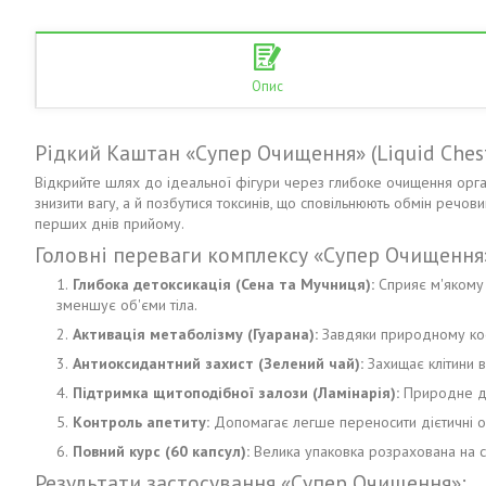
Опис
Рідкий Каштан «Супер Очищення» (Liquid Ches
Відкрийте шлях до ідеальної фігури через глибоке очищення орг
знизити вагу, а й позбутися токсинів, що сповільнюють обмін речо
перших днів прийому.
Головні переваги комплексу «Супер Очищення
Глибока детоксикація (Сена та Мучниця):
Сприяє м'якому 
зменшує об'єми тіла.
Активація метаболізму (Гуарана):
Завдяки природному кофе
Антиоксидантний захист (Зелений чай):
Захищає клітини в
Підтримка щитоподібної залози (Ламінарія):
Природне дж
Контроль апетиту:
Допомагає легше переносити дієтичні о
Повний курс (60 капсул):
Велика упаковка розрахована на си
Результати застосування «Супер Очищення»: