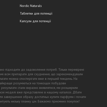
Nordic Naturals
Таблетки для потенції
Капсули для потенції
чно підходити до задоволення потреб. Тільки перевірені
ідомі всім препарати для схуднення, що зарекомендували
ьтати можна спостерігати вже в перший тиждень. На
 найкраще розуміються на тонкощах побудови
ні результати стали виразно виявлятися, ми розширили
асні моделі вже представлені в нашому каталозі. Дбати
: для завершення образу достатньо купити парфуми і почати
антують низьку планку цін. Бажаємо приємних покупок!