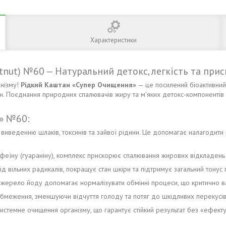
Характеристики
tnut) №60 — Натуральний детокс, легкість та при
анізму!
Рідкий Каштан «Супер Очищення»
— це посилений біоактивний
вин. Поєднання природних спалювачів жиру та м'яких детокс-компонентів 
» №60:
виведенню шлаків, токсинів та зайвої рідини. Це допомагає налагодити р
їну (гуараніну), комплекс прискорює спалювання жирових відкладень т
ід вільних радикалів, покращує стан шкіри та підтримує загальний тонус 
ерело йоду допомагає нормалізувати обмінні процеси, що критично ва
бмеження, зменшуючи відчуття голоду та потяг до шкідливих перекусів
стемне очищення організму, що гарантує стійкий результат без «ефекту