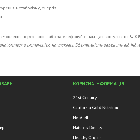
орення метаболізму, енергія.
я.
замовлення через кошик або зателефонуйте нам для консультації: 📞
09
знайомтеся з інструкцією на упаковці. Ефективність залежить від індив
ОВАРИ
КОРИСНА ІНФОРМАЦІЯ
21st Century
California Gold Nutrition
NeoCell
жир
Nature's Bounty
и
Healthy Origins