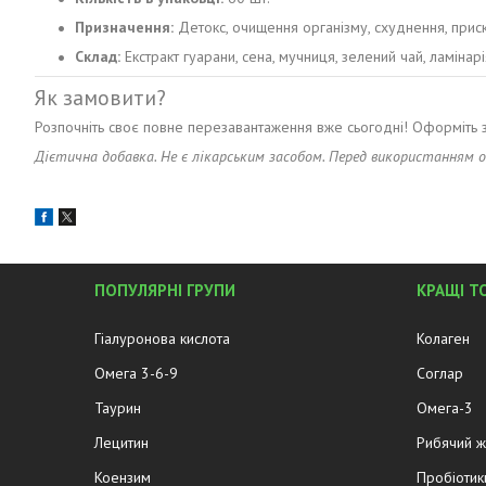
Призначення:
Детокс, очищення організму, схуднення, приск
Склад:
Екстракт гуарани, сена, мучниця, зелений чай, ламінарі
Як замовити?
Розпочніть своє повне перезавантаження вже сьогодні! Оформіть 
Дієтична добавка. Не є лікарським засобом. Перед використанням о
ПОПУЛЯРНІ ГРУПИ
КРАЩІ Т
Гіалуронова кислота
Колаген
Омега 3-6-9
Соглар
Таурин
Омега-3
Лецитин
Рибячий 
Коензим
Пробіотик