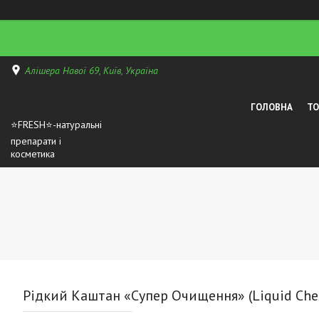
Алішера Навої 69, Київ, Україна
ГОЛОВНА
Т
⭐FRESH⭐-натуральні
препарати і
косметика
Рідкий Каштан «Супер Очищення» (Liquid Che