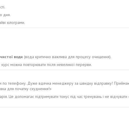
ті.
о дня.
ві кілограми.
чистої води
(вода критично важлива для процесу очищення).
у курс можна повторювати після невеликої перерви.
 по телефону. Дуже вдячна менеджеру за швидку відправку! Приймаю к
бавка для початку схуднення!»
нарія. Це допомагає підтримувати тонус під час тренувань і не відчуват