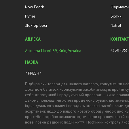
Now Foods
Ферменти 
Рутин
Біотин
Доктор Бест
Natrol
+380 (95)
Алішера Навої 69, Київ, Україна
⭐FRESH⭐
Підбираючи товари для нашого каталогу, консультанти нас
досвідом багатьох користувачів засоби зможуть пройти су
себе як потужний і продуктивний препарат — якщо правил
даному прикладі ми хотіли продемонструвати, що знаємо,
індивідуального плану і порадять ідеальні засоби саме для
асортимент: якщо до вашого нового образу необхідно купи
про себе потрібно комплексно, не тільки про внутрішній с
нове, повне радісних подій життя. Постійний контроль як