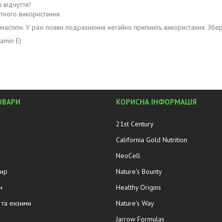
 відчуття!
тного використання.
змастити. У разі появи подразнення негайно припиніть використання. Збер
tamin E)
ОВАРИ
КОРИСНА ІНФОРМАЦІЯ
21st Century
California Gold Nutrition
NeoCell
жир
Nature's Bounty
и
Healthy Origins
та ензими
Nature's Way
Jarrow Formulas