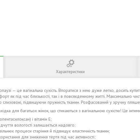
Характеристики
узі — це вагінальна сухість. Впоратися з нею дуже легко, досить купити 
рт як під час близькості, так і в повсякденному житті. Максимально чист
ною слизовою, підвищуючи пружність тканин. Розфасований у зручну пляш
хідка для багатьох жінок, що стикаються з вагінальною сухістю! Це інтим
опентасилоксан) і вітамін Е;
ідчуття вологості залишається надовго;
вільнює процеси старіння й підвищує еластичність тканин;
користання для зниження тертя під час активності;