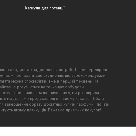
Капсули для потенції
чно підходити до задоволення потреб. Тільки перевірені
ідомі всім препарати для схуднення, що зарекомендували
ьтати можна спостерігати вже в перший тиждень. На
 найкраще розуміються на тонкощах побудови
ні результати стали виразно виявлятися, ми розширили
асні моделі вже представлені в нашому каталозі. Дбати
: для завершення образу достатньо купити парфуми і почати
антують низьку планку цін. Бажаємо приємних покупок!