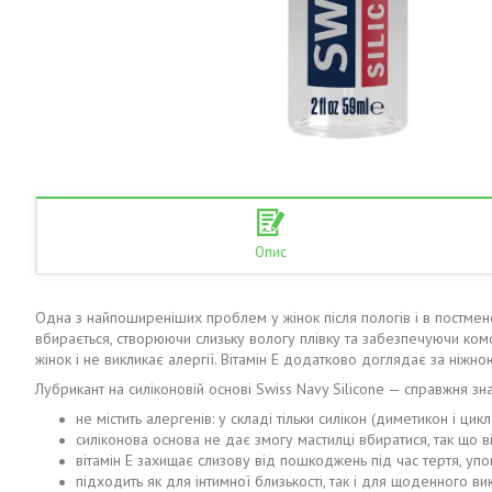
Опис
Одна з найпоширеніших проблем у жінок після пологів і в постменопа
вбирається, створюючи слизьку вологу плівку та забезпечуючи комфо
жінок і не викликає алергії. Вітамін Е додатково доглядає за ніж
Лубрикант на силіконовій основі Swiss Navy Silicone — справжня зна
не містить алергенів: у складі тільки силікон (диметикон і цикл
силіконова основа не дає змогу мастилці вбиратися, так що в
вітамін Е захищає слизову від пошкоджень під час тертя, упо
підходить як для інтимної близькості, так і для щоденного ви