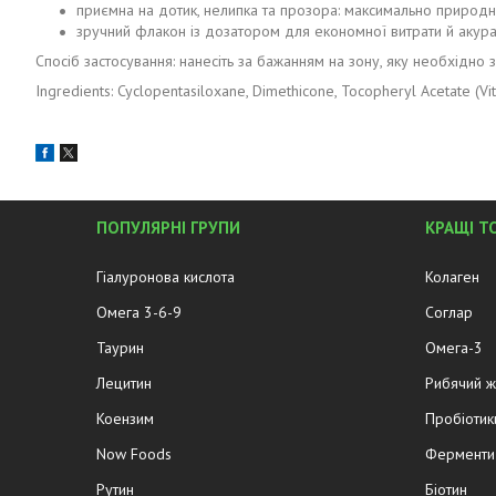
приємна на дотик, нелипка та прозора: максимально природні
зручний флакон із дозатором для економної витрати й акура
Спосіб застосування: нанесіть за бажанням на зону, яку необхідно 
Ingredients: Cyclopentasiloxane, Dimethicone, Tocopheryl Acetate (Vi
ПОПУЛЯРНІ ГРУПИ
КРАЩІ Т
Гіалуронова кислота
Колаген
Омега 3-6-9
Соглар
Таурин
Омега-3
Лецитин
Рибячий 
Коензим
Пробіотик
Now Foods
Ферменти 
Рутин
Біотин