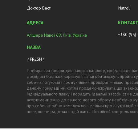
Доктор Бест
Natrol
+380 (95)
Алішера Навої 69, Київ, Україна
⭐FRESH⭐
Підбираючи товари для нашого каталогу, консультанти нас
досвідом багатьох користувачів засоби зможуть пройти су
себе як потужний і продуктивний препарат — якщо правил
даному прикладі ми хотіли продемонструвати, що знаємо,
індивідуального плану і порадять ідеальні засоби саме для
асортимент: якщо до вашого нового образу необхідно купи
про себе потрібно комплексно, не тільки про внутрішній с
нове, повне радісних подій життя. Постійний контроль як