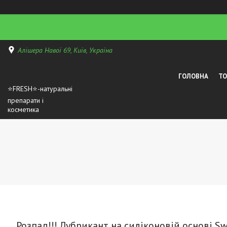
Алішера Навої 69, Київ, Україна
ГОЛОВНА
Т
⭐FRESH⭐-натуральні
препарати і
косметика
Розпад!!! Лубрикант на силіконовій основі Swi