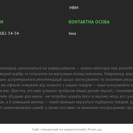
MRM
 682-34-54
Інна
амперед орієнтуються на універсальність — кожна категорія має різнобі
ворий відбір та потрапити на віртуальні полиці магазину. Наприклад, в
ьно дотримуватися рекомендацій щодо застосування, то позитивні резул
 які ефекти очікувати від кожного з наших товарів — наші консультанти
 вас. Для тих, хто вже успішно пройшов кілька кроків терапії, і позитив
ти збудник для жінок - не потрібно шукати його в іншому місці, всі суч
тан, а й зовнішній вигляд — такий принцип керується підбіркою товарів
ості унеможливлює шлюб, а прямі поставки за винятком посередників гар
Сайт створений на маркетплейсі
Prom.ua